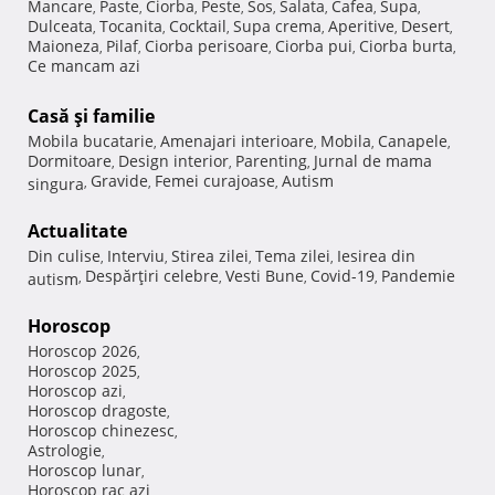
Mancare
Paste
Ciorba
Peste
Sos
Salata
Cafea
Supa
,
,
,
,
,
,
,
,
Dulceata
Tocanita
Cocktail
Supa crema
Aperitive
Desert
,
,
,
,
,
,
Maioneza
Pilaf
Ciorba perisoare
Ciorba pui
Ciorba burta
,
,
,
,
,
Ce mancam azi
Casă şi familie
Mobila bucatarie
Amenajari interioare
Mobila
Canapele
,
,
,
,
Dormitoare
Design interior
Parenting
Jurnal de mama
,
,
,
Gravide
Femei curajoase
Autism
singura
,
,
,
Actualitate
Din culise
Interviu
Stirea zilei
Tema zilei
Iesirea din
,
,
,
,
Despărţiri celebre
Vesti Bune
Covid-19
Pandemie
autism
,
,
,
,
Horoscop
Horoscop 2026
,
Horoscop 2025
,
Horoscop azi
,
Horoscop dragoste
,
Horoscop chinezesc
,
Astrologie
,
Horoscop lunar
,
Horoscop rac azi
,