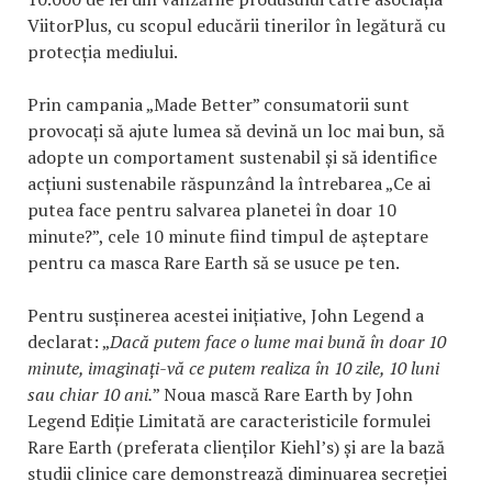
ViitorPlus, cu scopul educării tinerilor în legătură cu
protecția mediului.
Prin campania „Made Better” consumatorii sunt
provocați să ajute lumea să devină un loc mai bun, să
adopte un comportament sustenabil și să identifice
acțiuni sustenabile răspunzând la întrebarea „Ce ai
putea face pentru salvarea planetei în doar 10
minute?”, cele 10 minute fiind timpul de așteptare
pentru ca masca Rare Earth să se usuce pe ten.
Pentru susținerea acestei inițiative, John Legend a
declarat: „
Dacă putem face o lume mai bună în doar 10
minute, imaginați-vă ce putem realiza în 10 zile, 10 luni
sau chiar 10 ani.
” Noua mască Rare Earth by John
Legend Ediție Limitată are caracteristicile formulei
Rare Earth (preferata clienților Kiehl’s) și are la bază
studii clinice care demonstrează diminuarea secreției