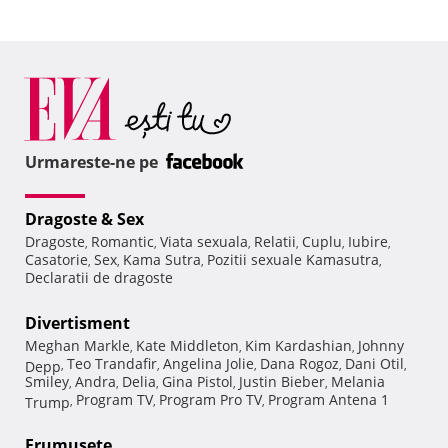
Urmareste-ne pe
Dragoste & Sex
Dragoste
Romantic
Viata sexuala
Relatii
Cuplu
Iubire
,
,
,
,
,
,
Casatorie
Sex
Kama Sutra
Pozitii sexuale Kamasutra
,
,
,
,
Declaratii de dragoste
Divertisment
Meghan Markle
Kate Middleton
Kim Kardashian
Johnny
,
,
,
Teo Trandafir
Angelina Jolie
Dana Rogoz
Dani Otil
Depp
,
,
,
,
,
Smiley
Andra
Delia
Gina Pistol
Justin Bieber
Melania
,
,
,
,
,
Program TV
Program Pro TV
Program Antena 1
Trump
,
,
,
Frumuseţe