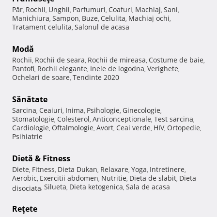
Păr
Rochii
Unghii
Parfumuri
Coafuri
Machiaj
Sani
,
,
,
,
,
,
,
Manichiura
Sampon
Buze
Celulita
Machiaj ochi
,
,
,
,
,
Tratament celulita
Salonul de acasa
,
Modă
Rochii
Rochii de seara
Rochii de mireasa
Costume de baie
,
,
,
,
Pantofi
Rochii elegante
Inele de logodna
Verighete
,
,
,
,
Ochelari de soare
Tendinte 2020
,
Sănătate
Sarcina
Ceaiuri
Inima
Psihologie
Ginecologie
,
,
,
,
,
Stomatologie
Colesterol
Anticonceptionale
Test sarcina
,
,
,
,
Cardiologie
Oftalmologie
Avort
Ceai verde
HIV
Ortopedie
,
,
,
,
,
,
Psihiatrie
Dietă & Fitness
Diete
Fitness
Dieta Dukan
Relaxare
Yoga
Intretinere
,
,
,
,
,
,
Aerobic
Exercitii abdomen
Nutritie
Dieta de slabit
Dieta
,
,
,
,
Silueta
Dieta ketogenica
Sala de acasa
disociata
,
,
,
Reţete