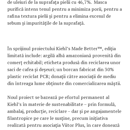
de uleiuri de la suprafața pielii cu 46,7%. Masca
purifică intens tenul pentru a minimiza porii, pentru a
rafina textura pielii și pentru a elimina excesul de
sebum și impuritățile de la suprafață.
În sprijinul proiectului Kiehl’s Made Better™, ediția
limitată include: argilă albă amazoniană provenită din
comerț echitabil; eticheta produsă din reciclarea unor
saci de cafea și deșeuri; un borcan fabricat din 30%
plastic reciclat PCR; donații către asociații de mediu
din întreaga lume obținute din comercializarea măștii.
Noul proiect se bazează pe efortul permanent al
Kiehl’s în materie de sustenabilitate – prin formulă,
ambalaj, producție, reciclare – dar și pe angajamentele
filantropice pe care le susține, precum inițiativa
realizată pentru asociația Viitor Plus, în care donează