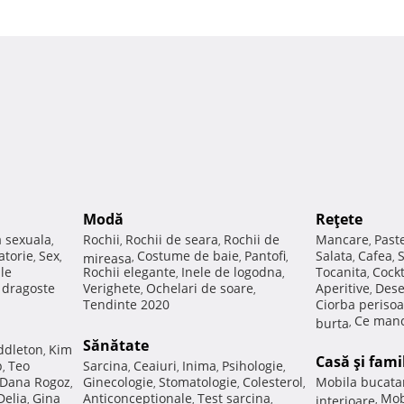
Modă
Reţete
a sexuala
Rochii
Rochii de seara
Rochii de
Mancare
Past
,
,
,
,
atorie
Sex
Costume de baie
Pantofi
Salata
Cafea
,
,
mireasa
,
,
,
,
,
ale
Rochii elegante
Inele de logodna
Tocanita
Cockt
,
,
,
e dragoste
Verighete
Ochelari de soare
Aperitive
Dese
,
,
,
Tendinte 2020
Ciorba perisoa
Ce manc
burta
,
Sănătate
ddleton
Kim
,
Casă şi fami
p
Teo
Sarcina
Ceaiuri
Inima
Psihologie
,
,
,
,
,
Dana Rogoz
Ginecologie
Stomatologie
Colesterol
Mobila bucata
,
,
,
,
Delia
Gina
Anticonceptionale
Test sarcina
Mob
,
,
,
interioare
,