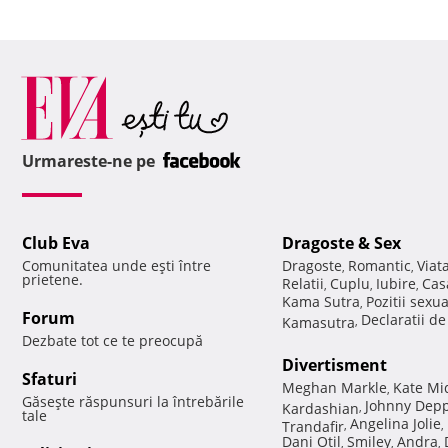
Urmareste-ne pe
Club Eva
Dragoste & Sex
Comunitatea unde eşti între
Dragoste
Romantic
Viat
,
,
prietene.
Relatii
Cuplu
Iubire
Cas
,
,
,
Kama Sutra
Pozitii sexu
,
Forum
Declaratii d
Kamasutra
,
Dezbate tot ce te preocupă
Divertisment
Sfaturi
Meghan Markle
Kate Mi
,
Găseşte răspunsuri la întrebările
Johnny Dep
Kardashian
,
tale
Angelina Jolie
Trandafir
,
,
Dani Otil
Smiley
Andra
,
,
,