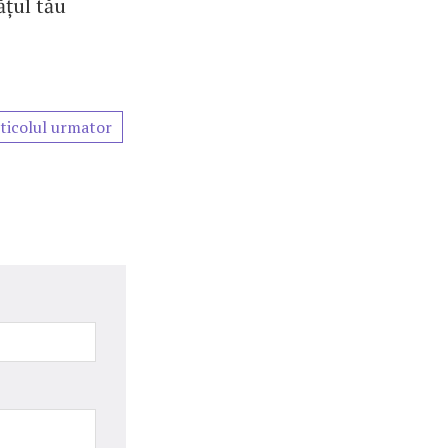
ățul tău
ticolul urmator