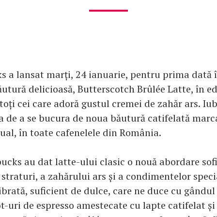
s a lansat marți, 24 ianuarie, pentru prima dată 
utură delicioasă, Butterscotch Brûlée Latte, în edi
toți cei care adoră gustul cremei de zahăr ars. Iub
a de a se bucura de noua băutură catifelată marc
ual, în toate cafenelele din România.
ucks au dat latte-ului clasic o nouă abordare sofi
straturi, a zahărului ars și a condimentelor spec
brată, suficient de dulce, care ne duce cu gândul 
ot-uri de espresso amestecate cu lapte catifelat și