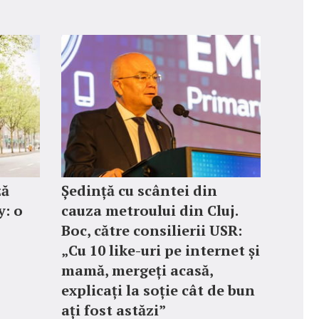
ză
Ședință cu scântei din
: o
cauza metroului din Cluj.
Boc, către consilierii USR:
„Cu 10 like-uri pe internet și
mamă, mergeți acasă,
explicați la soție cât de bun
ați fost astăzi”