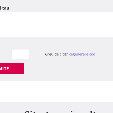
l tau
Greu de citit?
Regenerare cod
MITE