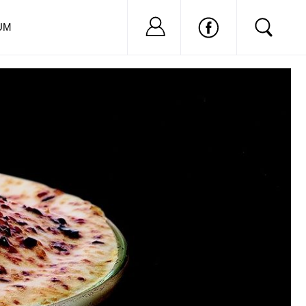
Nu ai cont?
Inregistreaza-
UM