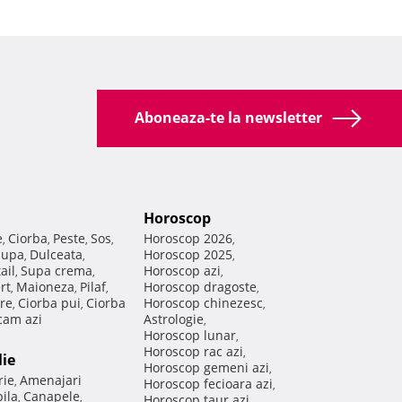
Aboneaza-te la newsletter
Horoscop
e
Ciorba
Peste
Sos
Horoscop 2026
,
,
,
,
,
Supa
Dulceata
Horoscop 2025
,
,
,
ail
Supa crema
Horoscop azi
,
,
,
rt
Maioneza
Pilaf
Horoscop dragoste
,
,
,
,
re
Ciorba pui
Ciorba
Horoscop chinezesc
,
,
,
am azi
Astrologie
,
Horoscop lunar
,
Horoscop rac azi
,
lie
Horoscop gemeni azi
,
rie
Amenajari
,
Horoscop fecioara azi
,
ila
Canapele
,
,
Horoscop taur azi
,