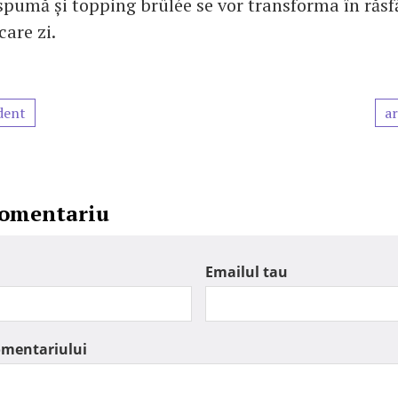
 spumă și topping brûlée se vor transforma în răsf
ecare zi.
dent
ar
comentariu
Emailul tau
omentariului