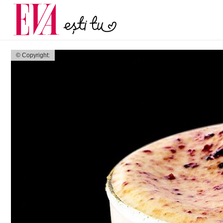
și 60 de ani. De ce te t
Carieră
pe măsură ce înaintez
Actualitate
© Copyright: