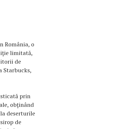
în România, o
ție limitată,
itorii de
a Starbucks,
sticată prin
iale, obținând
la deserturile
 sirop de