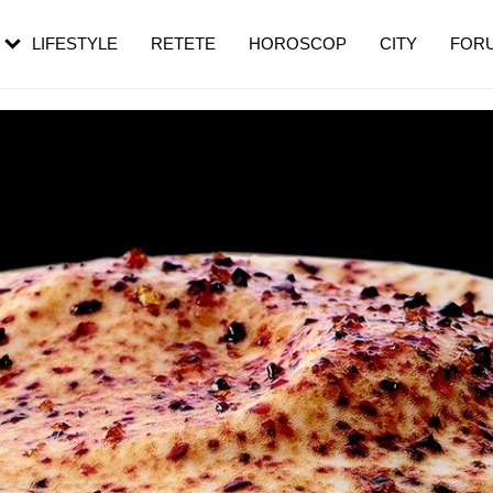
rezești mai des
Cât durează, cum te pregătești și cât
i în vârstă
de dureroasă este investigația
LIFESTYLE
RETETE
HOROSCOP
CITY
FOR