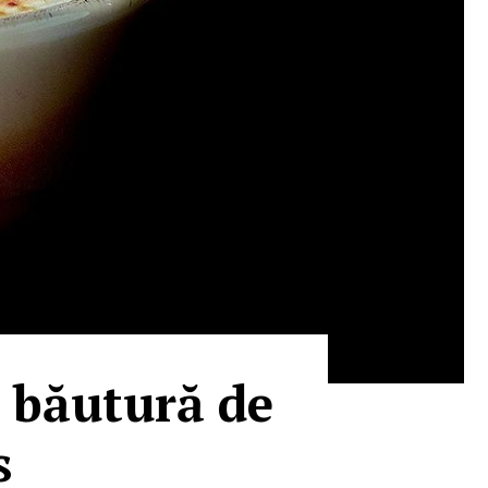
a băutură de
s