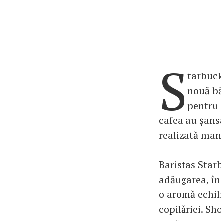
S
tarbuck
nouă bă
pentru 
cafea au șans
realizată man
Baristas Starb
adăugarea, în 
o aromă echili
copilăriei. Sh