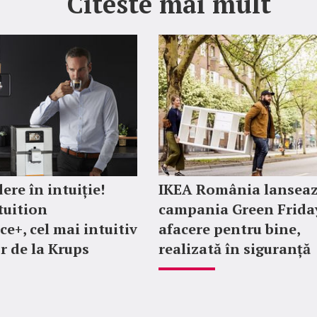
Citeste mai mult
ere în intuiție!
IKEA România lansea
tuition
campania Green Friday
ce+, cel mai intuitiv
afacere pentru bine,
r de la Krups
realizată în siguranță