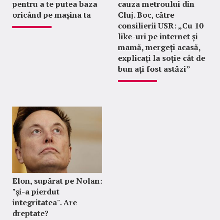
pentru a te putea baza
cauza metroului din
oricând pe mașina ta
Cluj. Boc, către
consilierii USR: „Cu 10
like-uri pe internet și
mamă, mergeți acasă,
explicați la soție cât de
bun ați fost astăzi”
Elon, supărat pe Nolan:
"şi-a pierdut
integritatea". Are
dreptate?