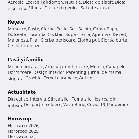
Aerobic
Exercitii abdomen
Nutritie
Dieta de slabit
Dieta
,
,
,
,
Silueta
Dieta ketogenica
Sala de acasa
disociata
,
,
,
Reţete
Mancare
Paste
Ciorba
Peste
Sos
Salata
Cafea
Supa
,
,
,
,
,
,
,
,
Dulceata
Tocanita
Cocktail
Supa crema
Aperitive
Desert
,
,
,
,
,
,
Maioneza
Pilaf
Ciorba perisoare
Ciorba pui
Ciorba burta
,
,
,
,
,
Ce mancam azi
Casă şi familie
Mobila bucatarie
Amenajari interioare
Mobila
Canapele
,
,
,
,
Dormitoare
Design interior
Parenting
Jurnal de mama
,
,
,
Gravide
Femei curajoase
Autism
singura
,
,
,
Actualitate
Din culise
Interviu
Stirea zilei
Tema zilei
Iesirea din
,
,
,
,
Despărţiri celebre
Vesti Bune
Covid-19
Pandemie
autism
,
,
,
,
Horoscop
Horoscop 2026
,
Horoscop 2025
,
Horoscop azi
,