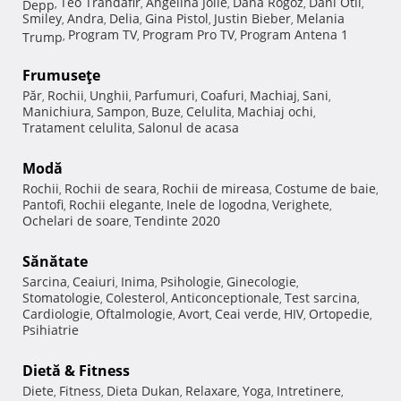
Teo Trandafir
Angelina Jolie
Dana Rogoz
Dani Otil
Depp
,
,
,
,
,
Smiley
Andra
Delia
Gina Pistol
Justin Bieber
Melania
,
,
,
,
,
Program TV
Program Pro TV
Program Antena 1
Trump
,
,
,
Frumuseţe
Păr
Rochii
Unghii
Parfumuri
Coafuri
Machiaj
Sani
,
,
,
,
,
,
,
Manichiura
Sampon
Buze
Celulita
Machiaj ochi
,
,
,
,
,
Tratament celulita
Salonul de acasa
,
Modă
Rochii
Rochii de seara
Rochii de mireasa
Costume de baie
,
,
,
,
Pantofi
Rochii elegante
Inele de logodna
Verighete
,
,
,
,
Ochelari de soare
Tendinte 2020
,
Sănătate
Sarcina
Ceaiuri
Inima
Psihologie
Ginecologie
,
,
,
,
,
Stomatologie
Colesterol
Anticonceptionale
Test sarcina
,
,
,
,
Cardiologie
Oftalmologie
Avort
Ceai verde
HIV
Ortopedie
,
,
,
,
,
,
Psihiatrie
Dietă & Fitness
Diete
Fitness
Dieta Dukan
Relaxare
Yoga
Intretinere
,
,
,
,
,
,