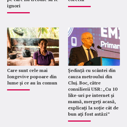
ignori
Care sunt cele mai
Ședință cu scântei din
longevive popoare din
cauza metroului din
lume și ce au în comun
Cluj. Boc, către
consilierii USR: „Cu 10
like-uri pe internet și
mamă, mergeți acasă,
explicați la soție cât de
bun ați fost astăzi”