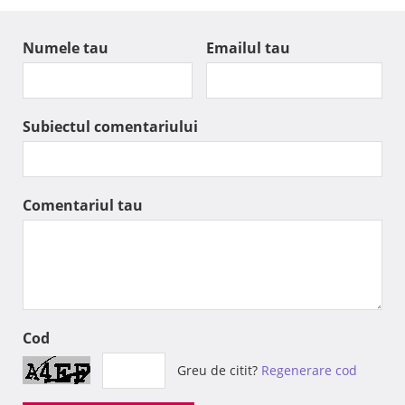
Numele tau
Emailul tau
Subiectul comentariului
Comentariul tau
Cod
Greu de citit?
Regenerare cod