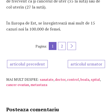
de frecvent ca şi cancerul de uter (35 la sută) sau de
col uterin (27 la sută).
În Europa de Est, se înregistrează mai mult de 15
cazuri noi la 100.000 de femei.
1
2
Pagina:
articolul precedent
articolul urmator
MAI MULT DESPRE:
sanatate
,
doctor
,
control
,
boala
,
spital
,
cancer ovarian
,
metastaza
Posteaza comentariu