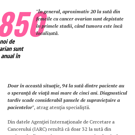
.850
"În general, aproximativ 20 la sută din
femeile cu cancer ovarian sunt depistate
în primele stadii, când tumora este încă
localizată.
 noi de
arian sunt
 anual în
Doar în această situaţie, 94 la sută dintre paciente au
o speranţă de viaţă mai mare de cinci ani. Diagnosticul
tardiv scade considerabil şansele de supravieţuire a
pacientelor"
, atrag atenţia specialiştii.
Din datele Agenţiei Internaţionale de Cercetare a
Cancerului (IARC) rezultă că doar 32 la sută din