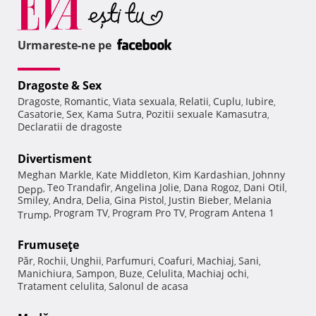
Urmareste-ne pe
Dragoste & Sex
Dragoste
Romantic
Viata sexuala
Relatii
Cuplu
Iubire
,
,
,
,
,
,
Casatorie
Sex
Kama Sutra
Pozitii sexuale Kamasutra
,
,
,
,
Declaratii de dragoste
Divertisment
Meghan Markle
Kate Middleton
Kim Kardashian
Johnny
,
,
,
Teo Trandafir
Angelina Jolie
Dana Rogoz
Dani Otil
Depp
,
,
,
,
,
Smiley
Andra
Delia
Gina Pistol
Justin Bieber
Melania
,
,
,
,
,
Program TV
Program Pro TV
Program Antena 1
Trump
,
,
,
Frumuseţe
Păr
Rochii
Unghii
Parfumuri
Coafuri
Machiaj
Sani
,
,
,
,
,
,
,
Manichiura
Sampon
Buze
Celulita
Machiaj ochi
,
,
,
,
,
Tratament celulita
Salonul de acasa
,