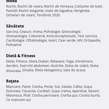
Modă
Rochii
Rochii de seara
Rochii de mireasa
Costume de baie
,
,
,
,
Pantofi
Rochii elegante
Inele de logodna
Verighete
,
,
,
,
Ochelari de soare
Tendinte 2020
,
Sănătate
Sarcina
Ceaiuri
Inima
Psihologie
Ginecologie
,
,
,
,
,
Stomatologie
Colesterol
Anticonceptionale
Test sarcina
,
,
,
,
Cardiologie
Oftalmologie
Avort
Ceai verde
HIV
Ortopedie
,
,
,
,
,
,
Psihiatrie
Dietă & Fitness
Diete
Fitness
Dieta Dukan
Relaxare
Yoga
Intretinere
,
,
,
,
,
,
Aerobic
Exercitii abdomen
Nutritie
Dieta de slabit
Dieta
,
,
,
,
Silueta
Dieta ketogenica
Sala de acasa
disociata
,
,
,
Reţete
Mancare
Paste
Ciorba
Peste
Sos
Salata
Cafea
Supa
,
,
,
,
,
,
,
,
Dulceata
Tocanita
Cocktail
Supa crema
Aperitive
Desert
,
,
,
,
,
,
Maioneza
Pilaf
Ciorba perisoare
Ciorba pui
Ciorba burta
,
,
,
,
,
Ce mancam azi