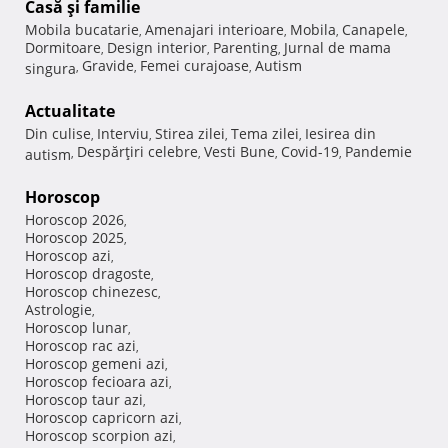
Casă şi familie
Mobila bucatarie
Amenajari interioare
Mobila
Canapele
,
,
,
,
Dormitoare
Design interior
Parenting
Jurnal de mama
,
,
,
Gravide
Femei curajoase
Autism
singura
,
,
,
Actualitate
Din culise
Interviu
Stirea zilei
Tema zilei
Iesirea din
,
,
,
,
Despărţiri celebre
Vesti Bune
Covid-19
Pandemie
autism
,
,
,
,
Horoscop
Horoscop 2026
,
Horoscop 2025
,
Horoscop azi
,
Horoscop dragoste
,
Horoscop chinezesc
,
Astrologie
,
Horoscop lunar
,
Horoscop rac azi
,
Horoscop gemeni azi
,
Horoscop fecioara azi
,
Horoscop taur azi
,
Horoscop capricorn azi
,
Horoscop scorpion azi
,