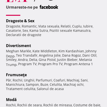
Urmareste-ne pe
Dragoste & Sex
Dragoste
Romantic
Viata sexuala
Relatii
Cuplu
Iubire
,
,
,
,
,
,
Casatorie
Sex
Kama Sutra
Pozitii sexuale Kamasutra
,
,
,
,
Declaratii de dragoste
Divertisment
Meghan Markle
Kate Middleton
Kim Kardashian
Johnny
,
,
,
Teo Trandafir
Angelina Jolie
Dana Rogoz
Dani Otil
Depp
,
,
,
,
,
Smiley
Andra
Delia
Gina Pistol
Justin Bieber
Melania
,
,
,
,
,
Program TV
Program Pro TV
Program Antena 1
Trump
,
,
,
Frumuseţe
Păr
Rochii
Unghii
Parfumuri
Coafuri
Machiaj
Sani
,
,
,
,
,
,
,
Manichiura
Sampon
Buze
Celulita
Machiaj ochi
,
,
,
,
,
Tratament celulita
Salonul de acasa
,
Modă
Rochii
Rochii de seara
Rochii de mireasa
Costume de baie
,
,
,
,