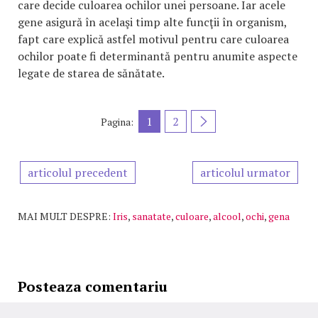
care decide culoarea ochilor unei persoane. Iar acele
gene asigură în acelaşi timp alte funcţii în organism,
fapt care explică astfel motivul pentru care culoarea
ochilor poate fi determinantă pentru anumite aspecte
legate de starea de sănătate.
1
2
Pagina:
articolul precedent
articolul urmator
MAI MULT DESPRE:
Iris
,
sanatate
,
culoare
,
alcool
,
ochi
,
gena
Posteaza comentariu