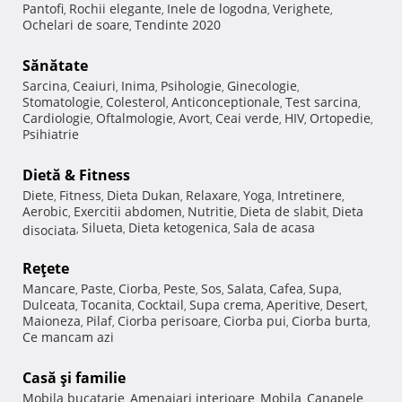
Pantofi
Rochii elegante
Inele de logodna
Verighete
,
,
,
,
Ochelari de soare
Tendinte 2020
,
Sănătate
Sarcina
Ceaiuri
Inima
Psihologie
Ginecologie
,
,
,
,
,
Stomatologie
Colesterol
Anticonceptionale
Test sarcina
,
,
,
,
Cardiologie
Oftalmologie
Avort
Ceai verde
HIV
Ortopedie
,
,
,
,
,
,
Psihiatrie
Dietă & Fitness
Diete
Fitness
Dieta Dukan
Relaxare
Yoga
Intretinere
,
,
,
,
,
,
Aerobic
Exercitii abdomen
Nutritie
Dieta de slabit
Dieta
,
,
,
,
Silueta
Dieta ketogenica
Sala de acasa
disociata
,
,
,
Reţete
Mancare
Paste
Ciorba
Peste
Sos
Salata
Cafea
Supa
,
,
,
,
,
,
,
,
Dulceata
Tocanita
Cocktail
Supa crema
Aperitive
Desert
,
,
,
,
,
,
Maioneza
Pilaf
Ciorba perisoare
Ciorba pui
Ciorba burta
,
,
,
,
,
Ce mancam azi
Casă şi familie
Mobila bucatarie
Amenajari interioare
Mobila
Canapele
,
,
,
,