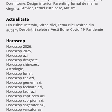
Dormitoare
Design interior
Parenting
Jurnal de mama
,
,
,
Gravide
Femei curajoase
Autism
singura
,
,
,
Actualitate
Din culise
Interviu
Stirea zilei
Tema zilei
Iesirea din
,
,
,
,
Despărţiri celebre
Vesti Bune
Covid-19
Pandemie
autism
,
,
,
,
Horoscop
Horoscop 2026
,
Horoscop 2025
,
Horoscop azi
,
Horoscop dragoste
,
Horoscop chinezesc
,
Astrologie
,
Horoscop lunar
,
Horoscop rac azi
,
Horoscop gemeni azi
,
Horoscop fecioara azi
,
Horoscop taur azi
,
Horoscop capricorn azi
,
Horoscop scorpion azi
,
Horoscop sagetator azi
,
Horoscop varsator azi
,