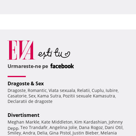
Urmareste-ne pe
Dragoste & Sex
Dragoste
Romantic
Viata sexuala
Relatii
Cuplu
Iubire
,
,
,
,
,
,
Casatorie
Sex
Kama Sutra
Pozitii sexuale Kamasutra
,
,
,
,
Declaratii de dragoste
Divertisment
Meghan Markle
Kate Middleton
Kim Kardashian
Johnny
,
,
,
Teo Trandafir
Angelina Jolie
Dana Rogoz
Dani Otil
Depp
,
,
,
,
,
Smiley
Andra
Delia
Gina Pistol
Justin Bieber
Melania
,
,
,
,
,