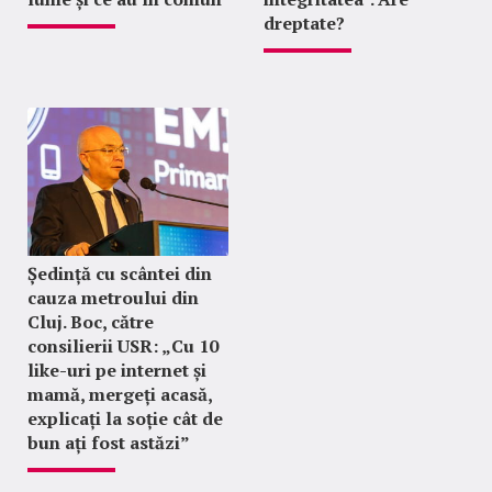
dreptate?
Ședință cu scântei din
cauza metroului din
Cluj. Boc, către
consilierii USR: „Cu 10
like-uri pe internet și
mamă, mergeți acasă,
explicați la soție cât de
bun ați fost astăzi”