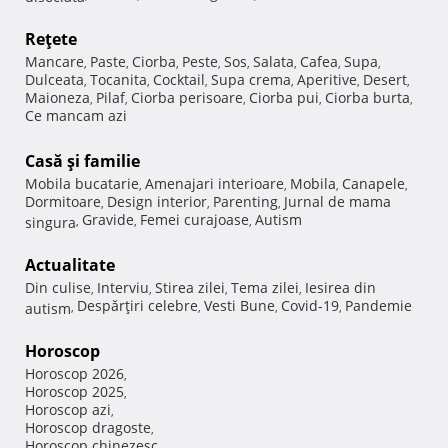
Reţete
Mancare
Paste
Ciorba
Peste
Sos
Salata
Cafea
Supa
,
,
,
,
,
,
,
,
Dulceata
Tocanita
Cocktail
Supa crema
Aperitive
Desert
,
,
,
,
,
,
Maioneza
Pilaf
Ciorba perisoare
Ciorba pui
Ciorba burta
,
,
,
,
,
Ce mancam azi
Casă şi familie
Mobila bucatarie
Amenajari interioare
Mobila
Canapele
,
,
,
,
Dormitoare
Design interior
Parenting
Jurnal de mama
,
,
,
Gravide
Femei curajoase
Autism
singura
,
,
,
Actualitate
Din culise
Interviu
Stirea zilei
Tema zilei
Iesirea din
,
,
,
,
Despărţiri celebre
Vesti Bune
Covid-19
Pandemie
autism
,
,
,
,
Horoscop
Horoscop 2026
,
Horoscop 2025
,
Horoscop azi
,
Horoscop dragoste
,
Horoscop chinezesc
,