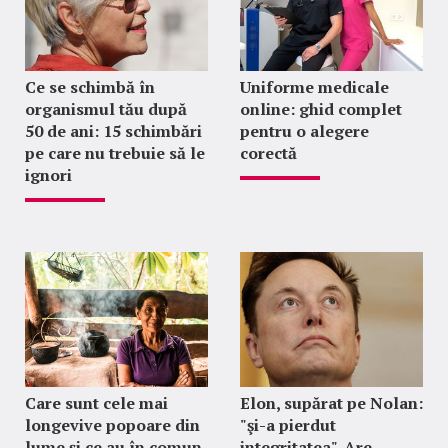
Ce se schimbă în
Uniforme medicale
organismul tău după
online: ghid complet
50 de ani: 15 schimbări
pentru o alegere
pe care nu trebuie să le
corectă
ignori
Care sunt cele mai
Elon, supărat pe Nolan:
longevive popoare din
"şi-a pierdut
lume și ce au în comun
integritatea". Are