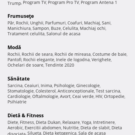
Program TV
Program Pro TV
Program Antena 1
Trump
,
,
,
Frumuseţe
Păr
Rochii
Unghii
Parfumuri
Coafuri
Machiaj
Sani
,
,
,
,
,
,
,
Manichiura
Sampon
Buze
Celulita
Machiaj ochi
,
,
,
,
,
Tratament celulita
Salonul de acasa
,
Modă
Rochii
Rochii de seara
Rochii de mireasa
Costume de baie
,
,
,
,
Pantofi
Rochii elegante
Inele de logodna
Verighete
,
,
,
,
Ochelari de soare
Tendinte 2020
,
Sănătate
Sarcina
Ceaiuri
Inima
Psihologie
Ginecologie
,
,
,
,
,
Stomatologie
Colesterol
Anticonceptionale
Test sarcina
,
,
,
,
Cardiologie
Oftalmologie
Avort
Ceai verde
HIV
Ortopedie
,
,
,
,
,
,
Psihiatrie
Dietă & Fitness
Diete
Fitness
Dieta Dukan
Relaxare
Yoga
Intretinere
,
,
,
,
,
,
Aerobic
Exercitii abdomen
Nutritie
Dieta de slabit
Dieta
,
,
,
,
Silueta
Dieta ketogenica
Sala de acasa
disociata
,
,
,