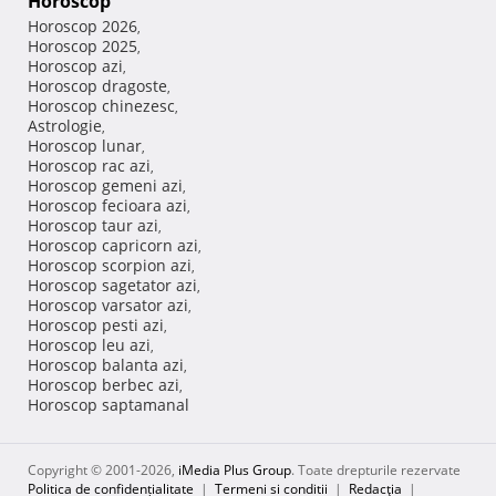
Horoscop
Horoscop 2026
,
Horoscop 2025
,
Horoscop azi
,
Horoscop dragoste
,
Horoscop chinezesc
,
Astrologie
,
Horoscop lunar
,
Horoscop rac azi
,
Horoscop gemeni azi
,
Horoscop fecioara azi
,
Horoscop taur azi
,
Horoscop capricorn azi
,
Horoscop scorpion azi
,
Horoscop sagetator azi
,
Horoscop varsator azi
,
Horoscop pesti azi
,
Horoscop leu azi
,
Horoscop balanta azi
,
Horoscop berbec azi
,
Horoscop saptamanal
Copyright © 2001-2026,
iMedia Plus Group
. Toate drepturile rezervate
Politica de confidențialitate
|
Termeni si conditii
|
Redacţia
|