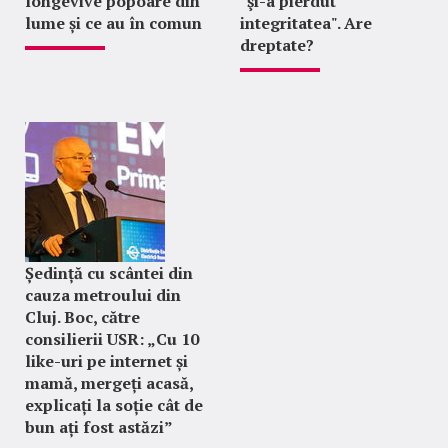
longevive popoare din
"şi-a pierdut
lume și ce au în comun
integritatea". Are
dreptate?
Ședință cu scântei din
cauza metroului din
Cluj. Boc, către
consilierii USR: „Cu 10
like-uri pe internet și
mamă, mergeți acasă,
explicați la soție cât de
bun ați fost astăzi”