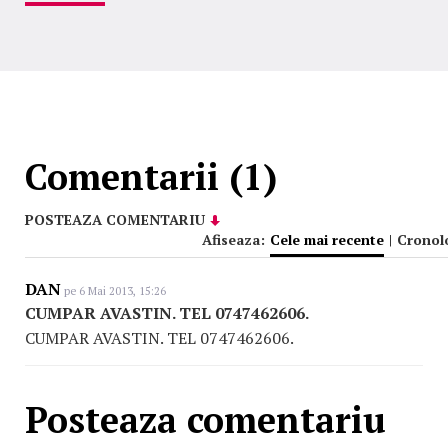
Comentarii (1)
POSTEAZA COMENTARIU
Afiseaza:
Cele mai recente
|
Cronol
DAN
pe 6 Mai 2013, 15:26
CUMPAR AVASTIN. TEL 0747462606.
CUMPAR AVASTIN. TEL 0747462606.
Posteaza comentariu