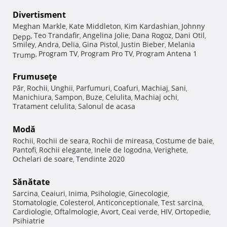
Divertisment
Meghan Markle
Kate Middleton
Kim Kardashian
Johnny
,
,
,
Teo Trandafir
Angelina Jolie
Dana Rogoz
Dani Otil
Depp
,
,
,
,
,
Smiley
Andra
Delia
Gina Pistol
Justin Bieber
Melania
,
,
,
,
,
Program TV
Program Pro TV
Program Antena 1
Trump
,
,
,
Frumuseţe
Păr
Rochii
Unghii
Parfumuri
Coafuri
Machiaj
Sani
,
,
,
,
,
,
,
Manichiura
Sampon
Buze
Celulita
Machiaj ochi
,
,
,
,
,
Tratament celulita
Salonul de acasa
,
Modă
Rochii
Rochii de seara
Rochii de mireasa
Costume de baie
,
,
,
,
Pantofi
Rochii elegante
Inele de logodna
Verighete
,
,
,
,
Ochelari de soare
Tendinte 2020
,
Sănătate
Sarcina
Ceaiuri
Inima
Psihologie
Ginecologie
,
,
,
,
,
Stomatologie
Colesterol
Anticonceptionale
Test sarcina
,
,
,
,
Cardiologie
Oftalmologie
Avort
Ceai verde
HIV
Ortopedie
,
,
,
,
,
,
Psihiatrie