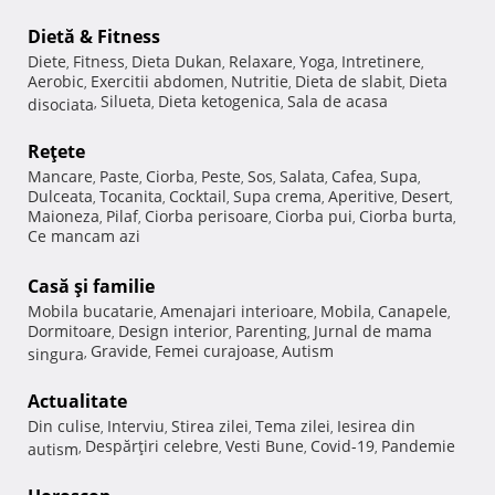
Dietă & Fitness
Diete
Fitness
Dieta Dukan
Relaxare
Yoga
Intretinere
,
,
,
,
,
,
Aerobic
Exercitii abdomen
Nutritie
Dieta de slabit
Dieta
,
,
,
,
Silueta
Dieta ketogenica
Sala de acasa
disociata
,
,
,
Reţete
Mancare
Paste
Ciorba
Peste
Sos
Salata
Cafea
Supa
,
,
,
,
,
,
,
,
Dulceata
Tocanita
Cocktail
Supa crema
Aperitive
Desert
,
,
,
,
,
,
Maioneza
Pilaf
Ciorba perisoare
Ciorba pui
Ciorba burta
,
,
,
,
,
Ce mancam azi
Casă şi familie
Mobila bucatarie
Amenajari interioare
Mobila
Canapele
,
,
,
,
Dormitoare
Design interior
Parenting
Jurnal de mama
,
,
,
Gravide
Femei curajoase
Autism
singura
,
,
,
Actualitate
Din culise
Interviu
Stirea zilei
Tema zilei
Iesirea din
,
,
,
,
Despărţiri celebre
Vesti Bune
Covid-19
Pandemie
autism
,
,
,
,