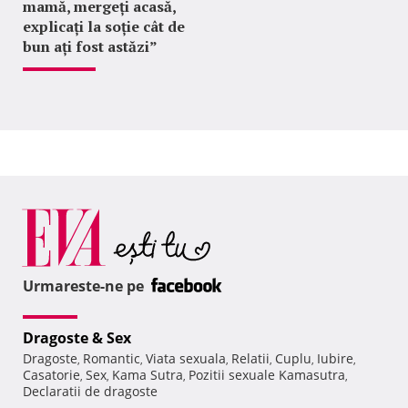
mamă, mergeți acasă,
explicați la soție cât de
bun ați fost astăzi”
Urmareste-ne pe
Dragoste & Sex
Dragoste
Romantic
Viata sexuala
Relatii
Cuplu
Iubire
,
,
,
,
,
,
Casatorie
Sex
Kama Sutra
Pozitii sexuale Kamasutra
,
,
,
,
Declaratii de dragoste