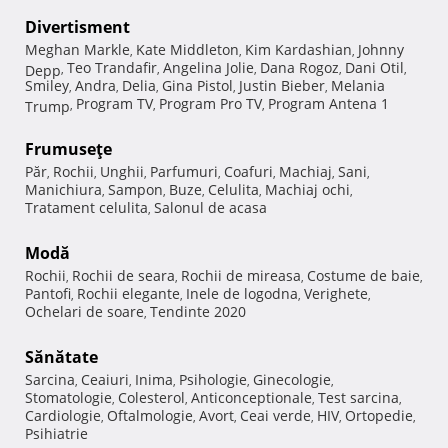
Divertisment
Meghan Markle
Kate Middleton
Kim Kardashian
Johnny
,
,
,
Teo Trandafir
Angelina Jolie
Dana Rogoz
Dani Otil
Depp
,
,
,
,
,
Smiley
Andra
Delia
Gina Pistol
Justin Bieber
Melania
,
,
,
,
,
Program TV
Program Pro TV
Program Antena 1
Trump
,
,
,
Frumuseţe
Păr
Rochii
Unghii
Parfumuri
Coafuri
Machiaj
Sani
,
,
,
,
,
,
,
Manichiura
Sampon
Buze
Celulita
Machiaj ochi
,
,
,
,
,
Tratament celulita
Salonul de acasa
,
Modă
Rochii
Rochii de seara
Rochii de mireasa
Costume de baie
,
,
,
,
Pantofi
Rochii elegante
Inele de logodna
Verighete
,
,
,
,
Ochelari de soare
Tendinte 2020
,
Sănătate
Sarcina
Ceaiuri
Inima
Psihologie
Ginecologie
,
,
,
,
,
Stomatologie
Colesterol
Anticonceptionale
Test sarcina
,
,
,
,
Cardiologie
Oftalmologie
Avort
Ceai verde
HIV
Ortopedie
,
,
,
,
,
,
Psihiatrie