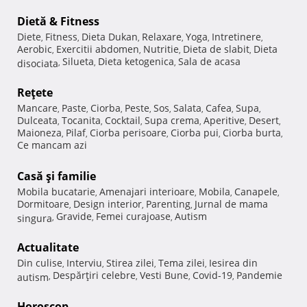
Dietă & Fitness
Diete
Fitness
Dieta Dukan
Relaxare
Yoga
Intretinere
,
,
,
,
,
,
Aerobic
Exercitii abdomen
Nutritie
Dieta de slabit
Dieta
,
,
,
,
Silueta
Dieta ketogenica
Sala de acasa
disociata
,
,
,
Reţete
Mancare
Paste
Ciorba
Peste
Sos
Salata
Cafea
Supa
,
,
,
,
,
,
,
,
Dulceata
Tocanita
Cocktail
Supa crema
Aperitive
Desert
,
,
,
,
,
,
Maioneza
Pilaf
Ciorba perisoare
Ciorba pui
Ciorba burta
,
,
,
,
,
Ce mancam azi
Casă şi familie
Mobila bucatarie
Amenajari interioare
Mobila
Canapele
,
,
,
,
Dormitoare
Design interior
Parenting
Jurnal de mama
,
,
,
Gravide
Femei curajoase
Autism
singura
,
,
,
Actualitate
Din culise
Interviu
Stirea zilei
Tema zilei
Iesirea din
,
,
,
,
Despărţiri celebre
Vesti Bune
Covid-19
Pandemie
autism
,
,
,
,
Horoscop