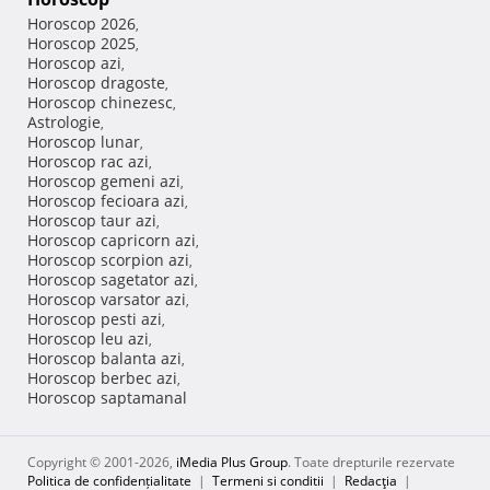
Horoscop 2026
,
Horoscop 2025
,
Horoscop azi
,
Horoscop dragoste
,
Horoscop chinezesc
,
Astrologie
,
Horoscop lunar
,
Horoscop rac azi
,
Horoscop gemeni azi
,
Horoscop fecioara azi
,
Horoscop taur azi
,
Horoscop capricorn azi
,
Horoscop scorpion azi
,
Horoscop sagetator azi
,
Horoscop varsator azi
,
Horoscop pesti azi
,
Horoscop leu azi
,
Horoscop balanta azi
,
Horoscop berbec azi
,
Horoscop saptamanal
Copyright © 2001-2026,
iMedia Plus Group
. Toate drepturile rezervate
Politica de confidențialitate
|
Termeni si conditii
|
Redacţia
|