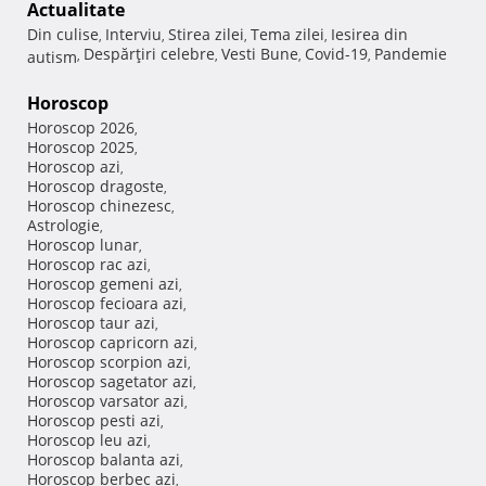
Actualitate
Din culise
Interviu
Stirea zilei
Tema zilei
Iesirea din
,
,
,
,
Despărţiri celebre
Vesti Bune
Covid-19
Pandemie
autism
,
,
,
,
Horoscop
Horoscop 2026
,
Horoscop 2025
,
Horoscop azi
,
Horoscop dragoste
,
Horoscop chinezesc
,
Astrologie
,
Horoscop lunar
,
Horoscop rac azi
,
Horoscop gemeni azi
,
Horoscop fecioara azi
,
Horoscop taur azi
,
Horoscop capricorn azi
,
Horoscop scorpion azi
,
Horoscop sagetator azi
,
Horoscop varsator azi
,
Horoscop pesti azi
,
Horoscop leu azi
,
Horoscop balanta azi
,
Horoscop berbec azi
,