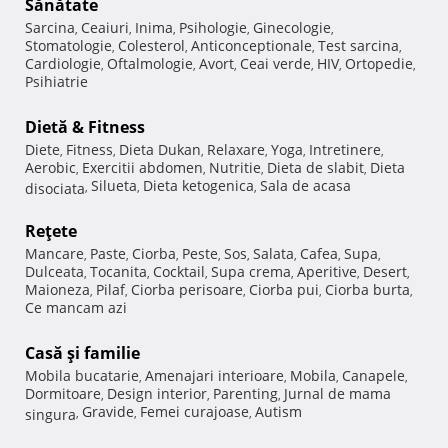
Sănătate
Sarcina
Ceaiuri
Inima
Psihologie
Ginecologie
,
,
,
,
,
Stomatologie
Colesterol
Anticonceptionale
Test sarcina
,
,
,
,
Cardiologie
Oftalmologie
Avort
Ceai verde
HIV
Ortopedie
,
,
,
,
,
,
Psihiatrie
Dietă & Fitness
Diete
Fitness
Dieta Dukan
Relaxare
Yoga
Intretinere
,
,
,
,
,
,
Aerobic
Exercitii abdomen
Nutritie
Dieta de slabit
Dieta
,
,
,
,
Silueta
Dieta ketogenica
Sala de acasa
disociata
,
,
,
Reţete
Mancare
Paste
Ciorba
Peste
Sos
Salata
Cafea
Supa
,
,
,
,
,
,
,
,
Dulceata
Tocanita
Cocktail
Supa crema
Aperitive
Desert
,
,
,
,
,
,
Maioneza
Pilaf
Ciorba perisoare
Ciorba pui
Ciorba burta
,
,
,
,
,
Ce mancam azi
Casă şi familie
Mobila bucatarie
Amenajari interioare
Mobila
Canapele
,
,
,
,
Dormitoare
Design interior
Parenting
Jurnal de mama
,
,
,
Gravide
Femei curajoase
Autism
singura
,
,
,