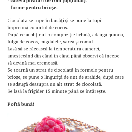
- câteva picături de rom (opţional).
- forme pentru brioşe.
Ciocolata se rupe în bucăţi şi se pune la topit
împreună cu untul de cocos.
După ce ai obţinut o compoziţie lichidă, adaugă quinoa,
fulgii de cocos, migdalele, sarea şi romul.
Lasă să se răcească la temperatura camerei,
amestecând din când în când până observi că începe
să devină mai cremoasă.
Se toarnă un strat de ciocolată în formele pentru
brioşe, se pune o linguriţă de unt de arahide, după care
se adaugă deasupra un alt strat de ciocolată.
Se lasă la frigider 15 minute până se întăreşte.
Poftă bună!