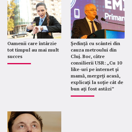
Oamenii care întârzie
Ședință cu scântei din
tot timpul au mai mult
cauza metroului din
succes
Cluj. Boc, către
consilierii USR: „Cu 10
like-uri pe internet și
mamă, mergeți acasă,
explicați la soție cât de
bun ați fost astăzi”