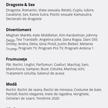
Dragoste & Sex
Dragoste
Romantic
Viata sexuala
Relatii
Cuplu
Iubire
,
,
,
,
,
,
Casatorie
Sex
Kama Sutra
Pozitii sexuale Kamasutra
,
,
,
,
Declaratii de dragoste
Divertisment
Meghan Markle
Kate Middleton
Kim Kardashian
Johnny
,
,
,
Teo Trandafir
Angelina Jolie
Dana Rogoz
Dani Otil
Depp
,
,
,
,
,
Smiley
Andra
Delia
Gina Pistol
Justin Bieber
Melania
,
,
,
,
,
Program TV
Program Pro TV
Program Antena 1
Trump
,
,
,
Frumuseţe
Păr
Rochii
Unghii
Parfumuri
Coafuri
Machiaj
Sani
,
,
,
,
,
,
,
Manichiura
Sampon
Buze
Celulita
Machiaj ochi
,
,
,
,
,
Tratament celulita
Salonul de acasa
,
Modă
Rochii
Rochii de seara
Rochii de mireasa
Costume de baie
,
,
,
,
Pantofi
Rochii elegante
Inele de logodna
Verighete
,
,
,
,
Ochelari de soare
Tendinte 2020
,