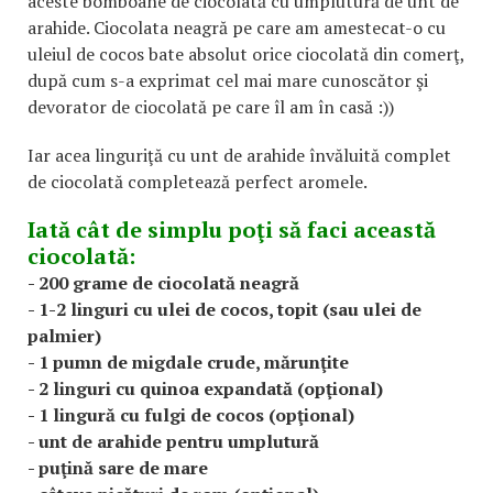
aceste bomboane de ciocolată cu umplutură de unt de
arahide. Ciocolata neagră pe care am amestecat-o cu
uleiul de cocos bate absolut orice ciocolată din comerţ,
după cum s-a exprimat cel mai mare cunoscător şi
devorator de ciocolată pe care îl am în casă :))
Iar acea linguriţă cu unt de arahide învăluită complet
de ciocolată completează perfect aromele.
Iată cât de simplu poţi să faci această
ciocolată:
- 200 grame de ciocolată neagră
- 1-2 linguri cu ulei de cocos, topit (sau ulei de
palmier)
- 1 pumn de migdale crude, mărunţite
- 2 linguri cu quinoa expandată (opţional)
- 1 lingură cu fulgi de cocos (opţional)
- unt de arahide pentru umplutură
- puţină sare de mare