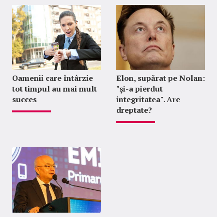
Oamenii care întârzie
Elon, supărat pe Nolan:
tot timpul au mai mult
"şi-a pierdut
succes
integritatea". Are
dreptate?