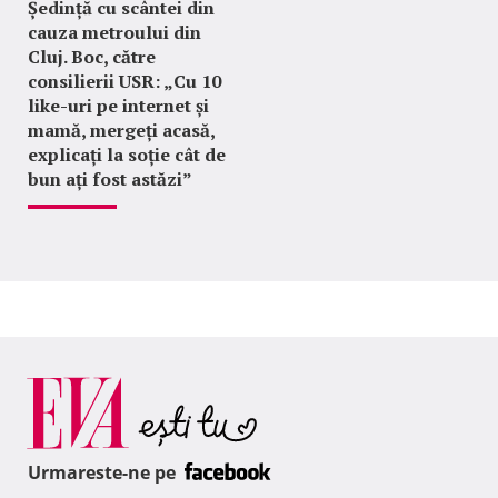
Ședință cu scântei din
cauza metroului din
Cluj. Boc, către
consilierii USR: „Cu 10
like-uri pe internet și
mamă, mergeți acasă,
explicați la soție cât de
bun ați fost astăzi”
Urmareste-ne pe