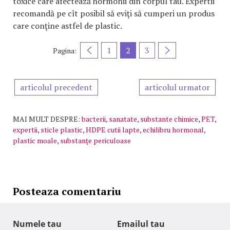
toxice care afectează hormonii din corpul tau. Expertii
recomandă pe cît posibil să eviţi să cumperi un produs
care conţine astfel de plastic.
1
2
3
Pagina:
articolul precedent
articolul urmator
MAI MULT DESPRE:
bacterii
,
sanatate
,
substante chimice
,
PET
,
expertii
,
sticle plastic
,
HDPE cutii lapte
,
echilibru hormonal
,
plastic moale
,
substanţe periculoase
Posteaza comentariu
Numele tau
Emailul tau