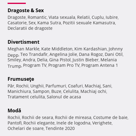
Dragoste & Sex
Dragoste
Romantic
Viata sexuala
Relatii
Cuplu
Iubire
,
,
,
,
,
,
Casatorie
Sex
Kama Sutra
Pozitii sexuale Kamasutra
,
,
,
,
Declaratii de dragoste
Divertisment
Meghan Markle
Kate Middleton
Kim Kardashian
Johnny
,
,
,
Teo Trandafir
Angelina Jolie
Dana Rogoz
Dani Otil
Depp
,
,
,
,
,
Smiley
Andra
Delia
Gina Pistol
Justin Bieber
Melania
,
,
,
,
,
Program TV
Program Pro TV
Program Antena 1
Trump
,
,
,
Frumuseţe
Păr
Rochii
Unghii
Parfumuri
Coafuri
Machiaj
Sani
,
,
,
,
,
,
,
Manichiura
Sampon
Buze
Celulita
Machiaj ochi
,
,
,
,
,
Tratament celulita
Salonul de acasa
,
Modă
Rochii
Rochii de seara
Rochii de mireasa
Costume de baie
,
,
,
,
Pantofi
Rochii elegante
Inele de logodna
Verighete
,
,
,
,
Ochelari de soare
Tendinte 2020
,