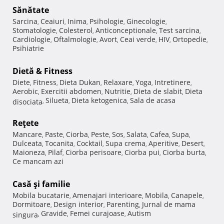
Sănătate
Sarcina
Ceaiuri
Inima
Psihologie
Ginecologie
,
,
,
,
,
Stomatologie
Colesterol
Anticonceptionale
Test sarcina
,
,
,
,
Cardiologie
Oftalmologie
Avort
Ceai verde
HIV
Ortopedie
,
,
,
,
,
,
Psihiatrie
Dietă & Fitness
Diete
Fitness
Dieta Dukan
Relaxare
Yoga
Intretinere
,
,
,
,
,
,
Aerobic
Exercitii abdomen
Nutritie
Dieta de slabit
Dieta
,
,
,
,
Silueta
Dieta ketogenica
Sala de acasa
disociata
,
,
,
Reţete
Mancare
Paste
Ciorba
Peste
Sos
Salata
Cafea
Supa
,
,
,
,
,
,
,
,
Dulceata
Tocanita
Cocktail
Supa crema
Aperitive
Desert
,
,
,
,
,
,
Maioneza
Pilaf
Ciorba perisoare
Ciorba pui
Ciorba burta
,
,
,
,
,
Ce mancam azi
Casă şi familie
Mobila bucatarie
Amenajari interioare
Mobila
Canapele
,
,
,
,
Dormitoare
Design interior
Parenting
Jurnal de mama
,
,
,
Gravide
Femei curajoase
Autism
singura
,
,
,