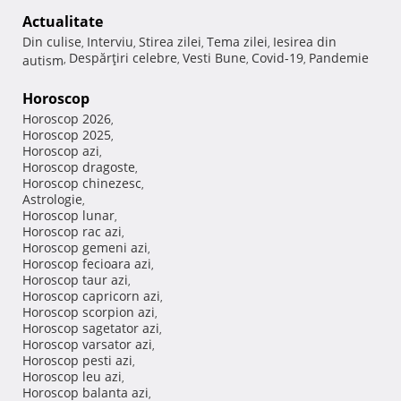
Actualitate
Din culise
Interviu
Stirea zilei
Tema zilei
Iesirea din
,
,
,
,
Despărţiri celebre
Vesti Bune
Covid-19
Pandemie
autism
,
,
,
,
Horoscop
Horoscop 2026
,
Horoscop 2025
,
Horoscop azi
,
Horoscop dragoste
,
Horoscop chinezesc
,
Astrologie
,
Horoscop lunar
,
Horoscop rac azi
,
Horoscop gemeni azi
,
Horoscop fecioara azi
,
Horoscop taur azi
,
Horoscop capricorn azi
,
Horoscop scorpion azi
,
Horoscop sagetator azi
,
Horoscop varsator azi
,
Horoscop pesti azi
,
Horoscop leu azi
,
Horoscop balanta azi
,