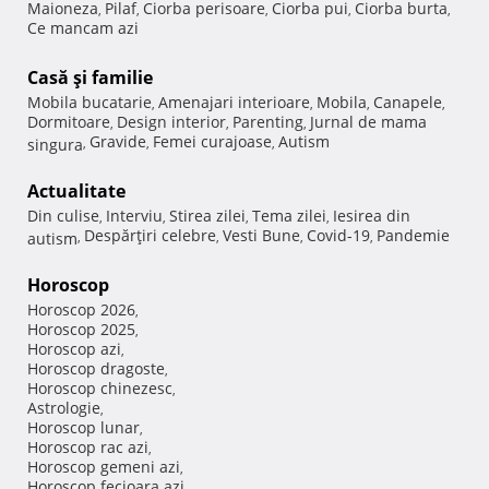
Maioneza
Pilaf
Ciorba perisoare
Ciorba pui
Ciorba burta
,
,
,
,
,
Ce mancam azi
Casă şi familie
Mobila bucatarie
Amenajari interioare
Mobila
Canapele
,
,
,
,
Dormitoare
Design interior
Parenting
Jurnal de mama
,
,
,
Gravide
Femei curajoase
Autism
singura
,
,
,
Actualitate
Din culise
Interviu
Stirea zilei
Tema zilei
Iesirea din
,
,
,
,
Despărţiri celebre
Vesti Bune
Covid-19
Pandemie
autism
,
,
,
,
Horoscop
Horoscop 2026
,
Horoscop 2025
,
Horoscop azi
,
Horoscop dragoste
,
Horoscop chinezesc
,
Astrologie
,
Horoscop lunar
,
Horoscop rac azi
,
Horoscop gemeni azi
,
Horoscop fecioara azi
,