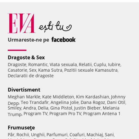
Urmareste-ne pe
Dragoste & Sex
Dragoste
Romantic
Viata sexuala
Relatii
Cuplu
Iubire
,
,
,
,
,
,
Casatorie
Sex
Kama Sutra
Pozitii sexuale Kamasutra
,
,
,
,
Declaratii de dragoste
Divertisment
Meghan Markle
Kate Middleton
Kim Kardashian
Johnny
,
,
,
Teo Trandafir
Angelina Jolie
Dana Rogoz
Dani Otil
Depp
,
,
,
,
,
Smiley
Andra
Delia
Gina Pistol
Justin Bieber
Melania
,
,
,
,
,
Program TV
Program Pro TV
Program Antena 1
Trump
,
,
,
Frumuseţe
Păr
Rochii
Unghii
Parfumuri
Coafuri
Machiaj
Sani
,
,
,
,
,
,
,