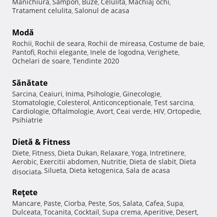
Manichiura
Sampon
Buze
Celulita
Machiaj ochi
,
,
,
,
,
Tratament celulita
Salonul de acasa
,
Modă
Rochii
Rochii de seara
Rochii de mireasa
Costume de baie
,
,
,
,
Pantofi
Rochii elegante
Inele de logodna
Verighete
,
,
,
,
Ochelari de soare
Tendinte 2020
,
Sănătate
Sarcina
Ceaiuri
Inima
Psihologie
Ginecologie
,
,
,
,
,
Stomatologie
Colesterol
Anticonceptionale
Test sarcina
,
,
,
,
Cardiologie
Oftalmologie
Avort
Ceai verde
HIV
Ortopedie
,
,
,
,
,
,
Psihiatrie
Dietă & Fitness
Diete
Fitness
Dieta Dukan
Relaxare
Yoga
Intretinere
,
,
,
,
,
,
Aerobic
Exercitii abdomen
Nutritie
Dieta de slabit
Dieta
,
,
,
,
Silueta
Dieta ketogenica
Sala de acasa
disociata
,
,
,
Reţete
Mancare
Paste
Ciorba
Peste
Sos
Salata
Cafea
Supa
,
,
,
,
,
,
,
,
Dulceata
Tocanita
Cocktail
Supa crema
Aperitive
Desert
,
,
,
,
,
,