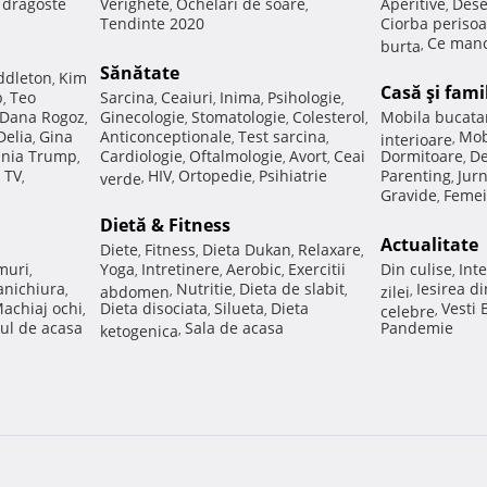
e dragoste
Verighete
Ochelari de soare
Aperitive
Dese
,
,
,
Tendinte 2020
Ciorba perisoa
Ce manc
burta
,
Sănătate
ddleton
Kim
,
Casă şi fami
p
Teo
Sarcina
Ceaiuri
Inima
Psihologie
,
,
,
,
,
Dana Rogoz
Ginecologie
Stomatologie
Colesterol
Mobila bucata
,
,
,
,
Delia
Gina
Anticonceptionale
Test sarcina
Mob
,
,
,
interioare
,
nia Trump
Cardiologie
Oftalmologie
Avort
Ceai
Dormitoare
De
,
,
,
,
,
 TV
HIV
Ortopedie
Psihiatrie
Parenting
Jur
,
verde
,
,
,
,
Gravide
Femei
,
Dietă & Fitness
Actualitate
Diete
Fitness
Dieta Dukan
Relaxare
,
,
,
,
muri
Yoga
Intretinere
Aerobic
Exercitii
Din culise
Inte
,
,
,
,
,
nichiura
Nutritie
Dieta de slabit
Iesirea d
,
abdomen
,
,
,
zilei
,
achiaj ochi
Dieta disociata
Silueta
Dieta
Vesti
,
,
,
celebre
,
ul de acasa
Sala de acasa
Pandemie
ketogenica
,