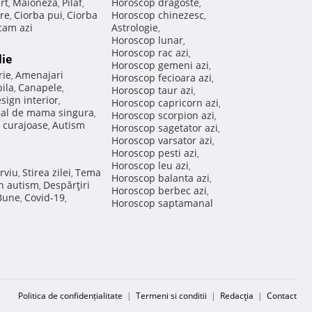
rt
Maioneza
Pilaf
Horoscop dragoste
,
,
,
,
re
Ciorba pui
Ciorba
Horoscop chinezesc
,
,
,
am azi
Astrologie
,
Horoscop lunar
,
Horoscop rac azi
,
lie
Horoscop gemeni azi
,
rie
Amenajari
,
Horoscop fecioara azi
,
ila
Canapele
,
,
Horoscop taur azi
,
sign interior
,
Horoscop capricorn azi
,
nal de mama singura
,
Horoscop scorpion azi
,
 curajoase
Autism
,
Horoscop sagetator azi
,
Horoscop varsator azi
,
Horoscop pesti azi
,
Horoscop leu azi
,
rviu
Stirea zilei
Tema
,
,
Horoscop balanta azi
,
in autism
Despărţiri
,
Horoscop berbec azi
,
 Bune
Covid-19
,
,
Horoscop saptamanal
Politica de confidențialitate
|
Termeni si conditii
|
Redacţia
|
Contact