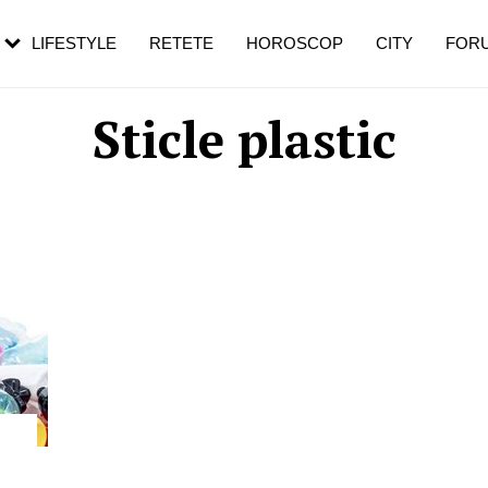
rebui să mergi
și 60 de ani. De ce te trezești mai des
pe măsură ce înaintezi în vârstă
LIFESTYLE
RETETE
HOROSCOP
CITY
FOR
Sticle plastic