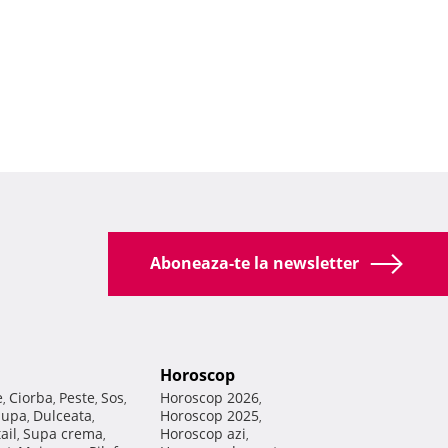
Aboneaza-te la newsletter
Horoscop
e
Ciorba
Peste
Sos
Horoscop 2026
,
,
,
,
,
Supa
Dulceata
Horoscop 2025
,
,
,
ail
Supa crema
Horoscop azi
,
,
,