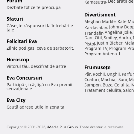
Forum
Declaratii d
Kamasutra
,
Dezbate tot ce te preocupă
Divertisment
Sfaturi
Meghan Markle
Kate Mi
,
Găseşte răspunsuri la întrebările
Johnny Dep
Kardashian
,
tale
Angelina Jolie
Trandafir
,
,
Dani Otil
Smiley
Andra
,
,
,
Felicitari Eva
Justin Bieber
Mela
Pistol
,
,
Zilnic poti gasi ceva de sarbatorit.
Program TV
Program Pro
,
Program Antena 1
Horoscop
Viitorul tău, descifrat de astre
Frumuseţe
Păr
Rochii
Unghii
Parfu
,
,
,
Eva Concursuri
Coafuri
Machiaj
Sani
Ma
,
,
,
Participă şi câştigă cu Eva premii
Sampon
Buze
Celulita
M
,
,
,
senzaţionale
Tratament celulita
Salon
,
Eva City
Caută adrese utile in zona ta
Copyright © 2001-2026,
iMedia Plus Group
. Toate drepturile rezervate