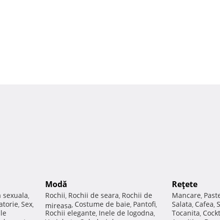
Modă
Reţete
a sexuala
Rochii
Rochii de seara
Rochii de
Mancare
Past
,
,
,
,
atorie
Sex
Costume de baie
Pantofi
Salata
Cafea
,
,
mireasa
,
,
,
,
,
ale
Rochii elegante
Inele de logodna
Tocanita
Cockt
,
,
,