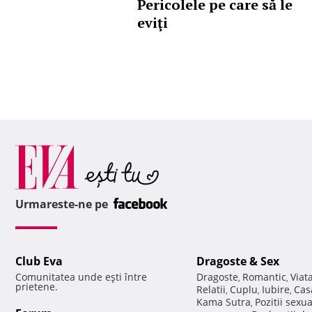
Pericolele pe care să le
eviţi
Urmareste-ne pe
Club Eva
Dragoste & Sex
Comunitatea unde eşti între
Dragoste
Romantic
Viat
,
,
prietene.
Relatii
Cuplu
Iubire
Cas
,
,
,
Kama Sutra
Pozitii sexu
,