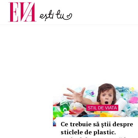
menopauză și când ar t
Carieră
la medic
Actualitate
STIL DE VIATA
Ce trebuie să ştii despre
sticlele de plastic.