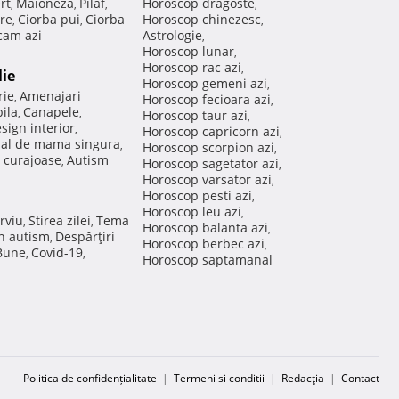
rt
Maioneza
Pilaf
Horoscop dragoste
,
,
,
,
re
Ciorba pui
Ciorba
Horoscop chinezesc
,
,
,
am azi
Astrologie
,
Horoscop lunar
,
Horoscop rac azi
,
lie
Horoscop gemeni azi
,
rie
Amenajari
,
Horoscop fecioara azi
,
ila
Canapele
,
,
Horoscop taur azi
,
sign interior
,
Horoscop capricorn azi
,
nal de mama singura
,
Horoscop scorpion azi
,
 curajoase
Autism
,
Horoscop sagetator azi
,
Horoscop varsator azi
,
Horoscop pesti azi
,
Horoscop leu azi
,
rviu
Stirea zilei
Tema
,
,
Horoscop balanta azi
,
in autism
Despărţiri
,
Horoscop berbec azi
,
 Bune
Covid-19
,
,
Horoscop saptamanal
Politica de confidențialitate
|
Termeni si conditii
|
Redacţia
|
Contact