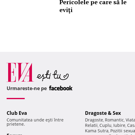
Pericolele pe care să le
eviţi
Urmareste-ne pe
Club Eva
Dragoste & Sex
Comunitatea unde eşti între
Dragoste
Romantic
Viat
,
,
prietene.
Relatii
Cuplu
Iubire
Cas
,
,
,
Kama Sutra
Pozitii sexu
,