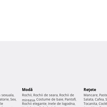
Modă
Reţete
a sexuala
Rochii
Rochii de seara
Rochii de
Mancare
Past
,
,
,
,
atorie
Sex
Costume de baie
Pantofi
Salata
Cafea
,
,
mireasa
,
,
,
,
,
ale
Rochii elegante
Inele de logodna
Tocanita
Cockt
,
,
,