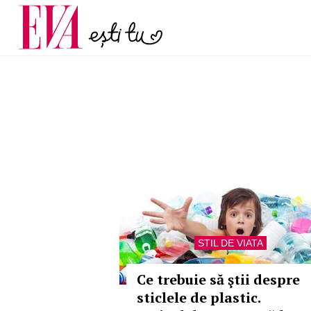
și 60 de ani. De ce te t
Carieră
pe măsură ce înaintez
Actualitate
STIL DE VIATA
Ce trebuie să ştii despre
sticlele de plastic.