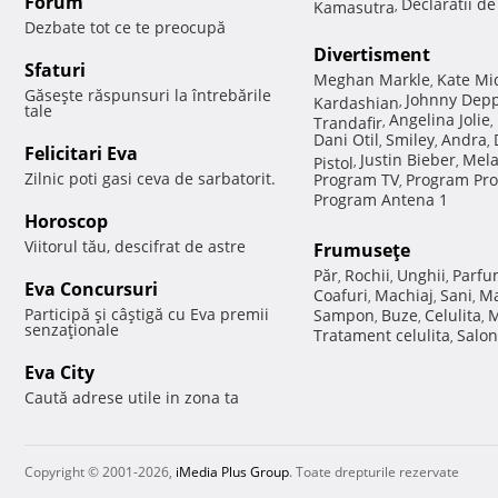
Forum
Declaratii d
Kamasutra
,
Dezbate tot ce te preocupă
Divertisment
Sfaturi
Meghan Markle
Kate Mi
,
Găseşte răspunsuri la întrebările
Johnny Dep
Kardashian
,
tale
Angelina Jolie
Trandafir
,
,
Dani Otil
Smiley
Andra
,
,
,
Felicitari Eva
Justin Bieber
Mela
Pistol
,
,
Zilnic poti gasi ceva de sarbatorit.
Program TV
Program Pro
,
Program Antena 1
Horoscop
Viitorul tău, descifrat de astre
Frumuseţe
Păr
Rochii
Unghii
Parfu
,
,
,
Eva Concursuri
Coafuri
Machiaj
Sani
Ma
,
,
,
Participă şi câştigă cu Eva premii
Sampon
Buze
Celulita
M
,
,
,
senzaţionale
Tratament celulita
Salon
,
Eva City
Caută adrese utile in zona ta
Copyright © 2001-2026,
iMedia Plus Group
. Toate drepturile rezervate