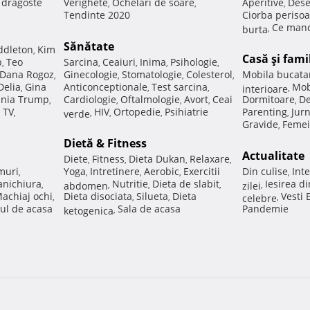
e dragoste
Verighete
Ochelari de soare
Aperitive
Dese
,
,
,
Tendinte 2020
Ciorba perisoa
Ce manc
burta
,
Sănătate
ddleton
Kim
,
Casă şi fami
p
Teo
Sarcina
Ceaiuri
Inima
Psihologie
,
,
,
,
,
Dana Rogoz
Ginecologie
Stomatologie
Colesterol
Mobila bucata
,
,
,
,
Delia
Gina
Anticonceptionale
Test sarcina
Mob
,
,
,
interioare
,
nia Trump
Cardiologie
Oftalmologie
Avort
Ceai
Dormitoare
De
,
,
,
,
,
 TV
HIV
Ortopedie
Psihiatrie
Parenting
Jur
,
verde
,
,
,
,
Gravide
Femei
,
Dietă & Fitness
Actualitate
Diete
Fitness
Dieta Dukan
Relaxare
,
,
,
,
muri
Yoga
Intretinere
Aerobic
Exercitii
Din culise
Inte
,
,
,
,
,
nichiura
Nutritie
Dieta de slabit
Iesirea d
,
abdomen
,
,
,
zilei
,
achiaj ochi
Dieta disociata
Silueta
Dieta
Vesti
,
,
,
celebre
,
ul de acasa
Sala de acasa
Pandemie
ketogenica
,