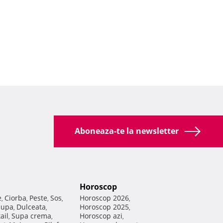
Aboneaza-te la newsletter
Horoscop
e
Ciorba
Peste
Sos
Horoscop 2026
,
,
,
,
,
Supa
Dulceata
Horoscop 2025
,
,
,
ail
Supa crema
Horoscop azi
,
,
,