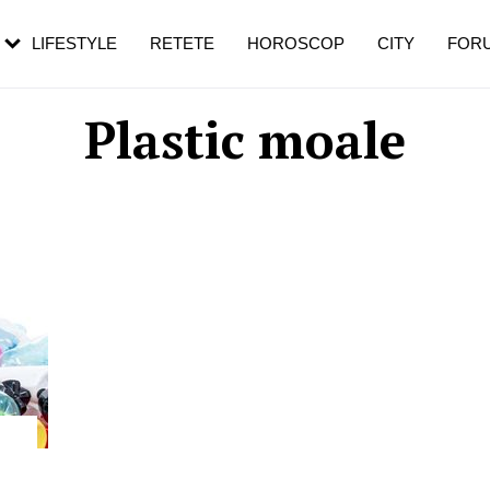
rezești mai des
Cât durează, cum te pregătești și cât
i în vârstă
de dureroasă este investigația
LIFESTYLE
RETETE
HOROSCOP
CITY
FOR
Plastic moale