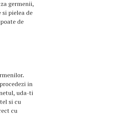
aza germenii,
 si pielea de
 poate de
ermenilor.
 procedezi in
netul, uda-ti
tel si cu
rect cu