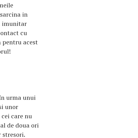
meile
 sarcina in
m imunitar
contact cu
n pentru acest
orul!
 In urma unui
si unor
a cei care nu
pal de doua ori
 stresori.