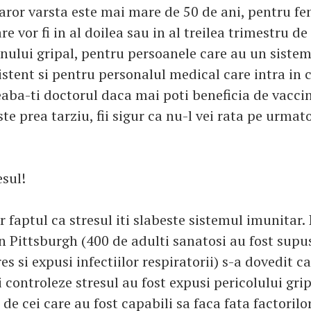
caror varsta este mai mare de 50 de ani, pentru fe
re vor fi in al doilea sau in al treilea trimestru de
nului gripal, pentru persoanele care au un siste
istent si pentru personalul medical care intra in 
reaba-ti doctorul daca mai poti beneficia de vacci
te prea tarziu, fii sigur ca nu-l vei rata pe urmat
esul!
 faptul ca stresul iti slabeste sistemul imunitar.
in Pittsburgh (400 de adulti sanatosi au fost supu
res si expusi infectiilor respiratorii) s-a dovedit c
i controleze stresul au fost expusi pericolului gri
de cei care au fost capabili sa faca fata factorilor