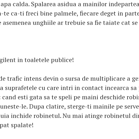
u apa calda. Spalarea asidua a mainilor indeparte
-te ca-ti freci bine palmele, fiecare deget in parte
 asemenea unghiile ar trebuie sa fie taiate cat se
igilent in toaletele publice!
de trafic intens devin o sursa de multiplicare a g
a suprafetele cu care intri in contact incearca sa
 cand esti gata sa te speli pe maini deschide robi
uneste-le. Dupa clatire, sterge-ti mainile pe serve
tuia inchide robinetul. Nu mai atinge robinetul di
pat spalate!