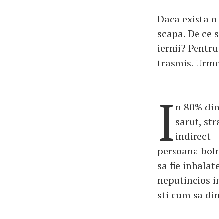
Daca exista o
scapa. De ce 
iernii? Pentru
trasmis. Urmea
I
n 80% din 
sarut, st
indirect -
persoana bolna
sa fie inhalat
neputincios in
sti cum sa dim