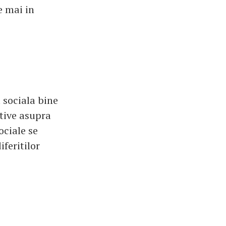
e mai in
 sociala bine
itive asupra
ociale se
feritilor