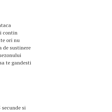
ataca
i contin
te ori nu
a de sustinere
 sezonului
 sa te gandesti
5 secunde si