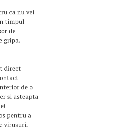
ru ca nu vei
in timpul
sor de
e gripa.
 direct -
contact
anterior de o
aer si asteapta
let
jos pentru a
e virusuri.