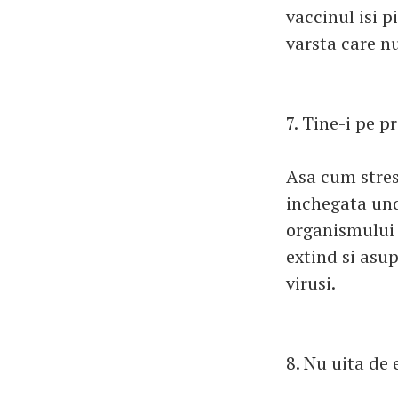
vaccinul isi p
varsta care nu
7. Tine-i pe p
Asa cum stres
inchegata unde
organismului s
extind si asup
virusi.
8. Nu uita de e