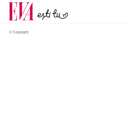
și 60 de ani. De ce te t
Carieră
pe măsură ce înaintez
Actualitate
© Copyright: