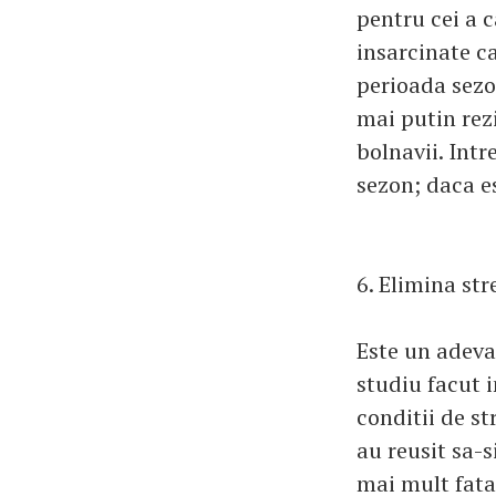
pentru cei a 
insarcinate ca
perioada sezo
mai putin rez
bolnavii. Int
sezon; daca es
6. Elimina str
Este un adevar
studiu facut 
conditii de st
au reusit sa-s
mai mult fata 