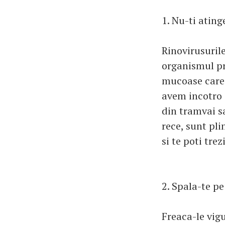
1. Nu-ti ating
Rinovirusurile
organismul pri
mucoase care 
avem incotro 
din tramvai s
rece, sunt pli
si te poti tre
2. Spala-te pe
Freaca-le vig