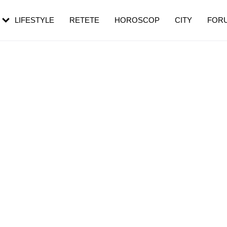
rezești mai des
Cât durează, cum te pregătești și cât
i în vârstă
de dureroasă este investigația
LIFESTYLE
RETETE
HOROSCOP
CITY
FOR