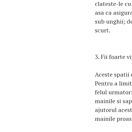
clateste-le c
asa ca asigura
sub unghii; de
scurt.
3. Fii foarte v
Aceste spatii 
Pentru a limit
felul urmator:
mainile si sap
ajutorul aces
mainile proas