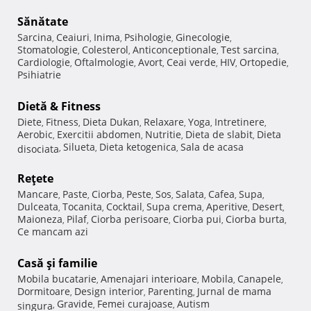
Sănătate
Sarcina
Ceaiuri
Inima
Psihologie
Ginecologie
,
,
,
,
,
Stomatologie
Colesterol
Anticonceptionale
Test sarcina
,
,
,
,
Cardiologie
Oftalmologie
Avort
Ceai verde
HIV
Ortopedie
,
,
,
,
,
,
Psihiatrie
Dietă & Fitness
Diete
Fitness
Dieta Dukan
Relaxare
Yoga
Intretinere
,
,
,
,
,
,
Aerobic
Exercitii abdomen
Nutritie
Dieta de slabit
Dieta
,
,
,
,
Silueta
Dieta ketogenica
Sala de acasa
disociata
,
,
,
Reţete
Mancare
Paste
Ciorba
Peste
Sos
Salata
Cafea
Supa
,
,
,
,
,
,
,
,
Dulceata
Tocanita
Cocktail
Supa crema
Aperitive
Desert
,
,
,
,
,
,
Maioneza
Pilaf
Ciorba perisoare
Ciorba pui
Ciorba burta
,
,
,
,
,
Ce mancam azi
Casă şi familie
Mobila bucatarie
Amenajari interioare
Mobila
Canapele
,
,
,
,
Dormitoare
Design interior
Parenting
Jurnal de mama
,
,
,
Gravide
Femei curajoase
Autism
singura
,
,
,