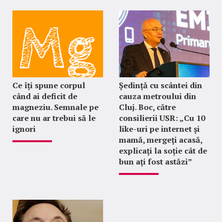
Ce îți spune corpul
Ședință cu scântei din
când ai deficit de
cauza metroului din
magneziu. Semnale pe
Cluj. Boc, către
care nu ar trebui să le
consilierii USR: „Cu 10
ignori
like-uri pe internet și
mamă, mergeți acasă,
explicați la soție cât de
bun ați fost astăzi”