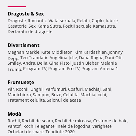
Dragoste & Sex
Dragoste
Romantic
Viata sexuala
Relatii
Cuplu
Iubire
,
,
,
,
,
,
Casatorie
Sex
Kama Sutra
Pozitii sexuale Kamasutra
,
,
,
,
Declaratii de dragoste
Divertisment
Meghan Markle
Kate Middleton
Kim Kardashian
Johnny
,
,
,
Teo Trandafir
Angelina Jolie
Dana Rogoz
Dani Otil
Depp
,
,
,
,
,
Smiley
Andra
Delia
Gina Pistol
Justin Bieber
Melania
,
,
,
,
,
Program TV
Program Pro TV
Program Antena 1
Trump
,
,
,
Frumuseţe
Păr
Rochii
Unghii
Parfumuri
Coafuri
Machiaj
Sani
,
,
,
,
,
,
,
Manichiura
Sampon
Buze
Celulita
Machiaj ochi
,
,
,
,
,
Tratament celulita
Salonul de acasa
,
Modă
Rochii
Rochii de seara
Rochii de mireasa
Costume de baie
,
,
,
,
Pantofi
Rochii elegante
Inele de logodna
Verighete
,
,
,
,
Ochelari de soare
Tendinte 2020
,