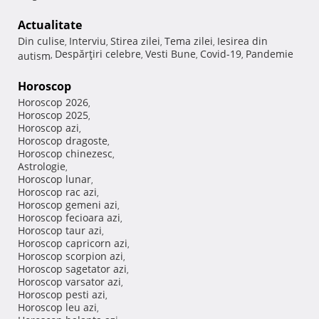
Actualitate
Din culise
Interviu
Stirea zilei
Tema zilei
Iesirea din
,
,
,
,
Despărţiri celebre
Vesti Bune
Covid-19
Pandemie
autism
,
,
,
,
Horoscop
Horoscop 2026
,
Horoscop 2025
,
Horoscop azi
,
Horoscop dragoste
,
Horoscop chinezesc
,
Astrologie
,
Horoscop lunar
,
Horoscop rac azi
,
Horoscop gemeni azi
,
Horoscop fecioara azi
,
Horoscop taur azi
,
Horoscop capricorn azi
,
Horoscop scorpion azi
,
Horoscop sagetator azi
,
Horoscop varsator azi
,
Horoscop pesti azi
,
Horoscop leu azi
,