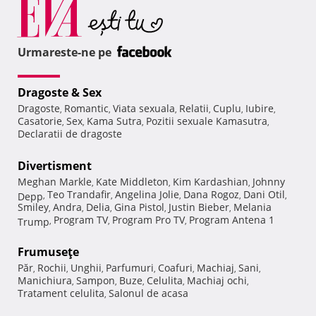
Urmareste-ne pe
Dragoste & Sex
Dragoste
Romantic
Viata sexuala
Relatii
Cuplu
Iubire
,
,
,
,
,
,
Casatorie
Sex
Kama Sutra
Pozitii sexuale Kamasutra
,
,
,
,
Declaratii de dragoste
Divertisment
Meghan Markle
Kate Middleton
Kim Kardashian
Johnny
,
,
,
Teo Trandafir
Angelina Jolie
Dana Rogoz
Dani Otil
Depp
,
,
,
,
,
Smiley
Andra
Delia
Gina Pistol
Justin Bieber
Melania
,
,
,
,
,
Program TV
Program Pro TV
Program Antena 1
Trump
,
,
,
Frumuseţe
Păr
Rochii
Unghii
Parfumuri
Coafuri
Machiaj
Sani
,
,
,
,
,
,
,
Manichiura
Sampon
Buze
Celulita
Machiaj ochi
,
,
,
,
,
Tratament celulita
Salonul de acasa
,