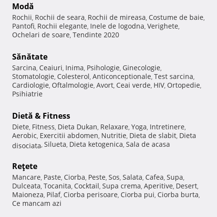
Modă
Rochii
Rochii de seara
Rochii de mireasa
Costume de baie
,
,
,
,
Pantofi
Rochii elegante
Inele de logodna
Verighete
,
,
,
,
Ochelari de soare
Tendinte 2020
,
Sănătate
Sarcina
Ceaiuri
Inima
Psihologie
Ginecologie
,
,
,
,
,
Stomatologie
Colesterol
Anticonceptionale
Test sarcina
,
,
,
,
Cardiologie
Oftalmologie
Avort
Ceai verde
HIV
Ortopedie
,
,
,
,
,
,
Psihiatrie
Dietă & Fitness
Diete
Fitness
Dieta Dukan
Relaxare
Yoga
Intretinere
,
,
,
,
,
,
Aerobic
Exercitii abdomen
Nutritie
Dieta de slabit
Dieta
,
,
,
,
Silueta
Dieta ketogenica
Sala de acasa
disociata
,
,
,
Reţete
Mancare
Paste
Ciorba
Peste
Sos
Salata
Cafea
Supa
,
,
,
,
,
,
,
,
Dulceata
Tocanita
Cocktail
Supa crema
Aperitive
Desert
,
,
,
,
,
,
Maioneza
Pilaf
Ciorba perisoare
Ciorba pui
Ciorba burta
,
,
,
,
,
Ce mancam azi