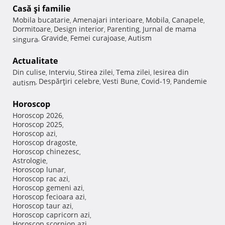
Casă şi familie
Mobila bucatarie
Amenajari interioare
Mobila
Canapele
,
,
,
,
Dormitoare
Design interior
Parenting
Jurnal de mama
,
,
,
Gravide
Femei curajoase
Autism
singura
,
,
,
Actualitate
Din culise
Interviu
Stirea zilei
Tema zilei
Iesirea din
,
,
,
,
Despărţiri celebre
Vesti Bune
Covid-19
Pandemie
autism
,
,
,
,
Horoscop
Horoscop 2026
,
Horoscop 2025
,
Horoscop azi
,
Horoscop dragoste
,
Horoscop chinezesc
,
Astrologie
,
Horoscop lunar
,
Horoscop rac azi
,
Horoscop gemeni azi
,
Horoscop fecioara azi
,
Horoscop taur azi
,
Horoscop capricorn azi
,
Horoscop scorpion azi
,