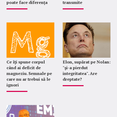
poate face diferența
transmite
Ce îți spune corpul
Elon, supărat pe Nolan:
când ai deficit de
"şi-a pierdut
magneziu. Semnale pe
integritatea". Are
care nu ar trebui să le
dreptate?
ignori