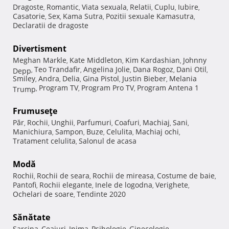
Dragoste
Romantic
Viata sexuala
Relatii
Cuplu
Iubire
,
,
,
,
,
,
Casatorie
Sex
Kama Sutra
Pozitii sexuale Kamasutra
,
,
,
,
Declaratii de dragoste
Divertisment
Meghan Markle
Kate Middleton
Kim Kardashian
Johnny
,
,
,
Teo Trandafir
Angelina Jolie
Dana Rogoz
Dani Otil
Depp
,
,
,
,
,
Smiley
Andra
Delia
Gina Pistol
Justin Bieber
Melania
,
,
,
,
,
Program TV
Program Pro TV
Program Antena 1
Trump
,
,
,
Frumuseţe
Păr
Rochii
Unghii
Parfumuri
Coafuri
Machiaj
Sani
,
,
,
,
,
,
,
Manichiura
Sampon
Buze
Celulita
Machiaj ochi
,
,
,
,
,
Tratament celulita
Salonul de acasa
,
Modă
Rochii
Rochii de seara
Rochii de mireasa
Costume de baie
,
,
,
,
Pantofi
Rochii elegante
Inele de logodna
Verighete
,
,
,
,
Ochelari de soare
Tendinte 2020
,
Sănătate
Sarcina
Ceaiuri
Inima
Psihologie
Ginecologie