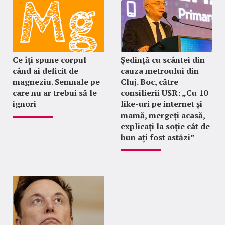
Ce îți spune corpul
Ședință cu scântei din
când ai deficit de
cauza metroului din
magneziu. Semnale pe
Cluj. Boc, către
care nu ar trebui să le
consilierii USR: „Cu 10
ignori
like-uri pe internet și
mamă, mergeți acasă,
explicați la soție cât de
bun ați fost astăzi”