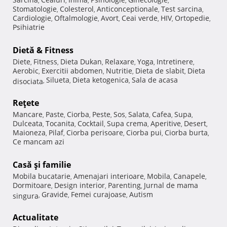
,
,
,
,
,
Stomatologie
Colesterol
Anticonceptionale
Test sarcina
,
,
,
,
Cardiologie
Oftalmologie
Avort
Ceai verde
HIV
Ortopedie
,
,
,
,
,
,
Psihiatrie
Dietă & Fitness
Diete
Fitness
Dieta Dukan
Relaxare
Yoga
Intretinere
,
,
,
,
,
,
Aerobic
Exercitii abdomen
Nutritie
Dieta de slabit
Dieta
,
,
,
,
Silueta
Dieta ketogenica
Sala de acasa
disociata
,
,
,
Reţete
Mancare
Paste
Ciorba
Peste
Sos
Salata
Cafea
Supa
,
,
,
,
,
,
,
,
Dulceata
Tocanita
Cocktail
Supa crema
Aperitive
Desert
,
,
,
,
,
,
Maioneza
Pilaf
Ciorba perisoare
Ciorba pui
Ciorba burta
,
,
,
,
,
Ce mancam azi
Casă şi familie
Mobila bucatarie
Amenajari interioare
Mobila
Canapele
,
,
,
,
Dormitoare
Design interior
Parenting
Jurnal de mama
,
,
,
Gravide
Femei curajoase
Autism
singura
,
,
,
Actualitate