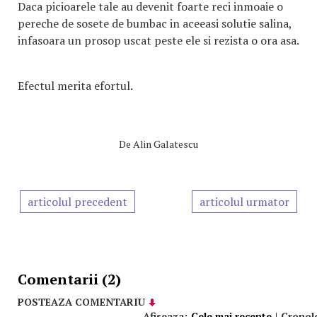
Daca picioarele tale au devenit foarte reci inmoaie o
pereche de sosete de bumbac in aceeasi solutie salina,
infasoara un prosop uscat peste ele si rezista o ora asa.
Efectul merita efortul.
De
Alin Galatescu
articolul precedent
articolul urmator
Comentarii (2)
POSTEAZA COMENTARIU
Afiseaza:
Cele mai recente
|
Cronol