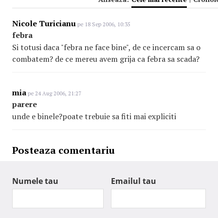
Nicole Turicianu
pe 18 Sep 2006, 10:35
febra
Si totusi daca "febra ne face bine", de ce incercam sa o
combatem? de ce mereu avem grija ca febra sa scada?
mia
pe 24 Aug 2006, 21:27
parere
unde e binele?poate trebuie sa fiti mai expliciti
Posteaza comentariu
Numele tau
Emailul tau