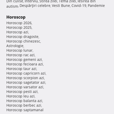
Din culise
Interviu
Stirea zilei
Tema zilei
Iesirea din
,
,
,
,
Despărţiri celebre
Vesti Bune
Covid-19
Pandemie
autism
,
,
,
,
Horoscop
Horoscop 2026
,
Horoscop 2025
,
Horoscop azi
,
Horoscop dragoste
,
Horoscop chinezesc
,
Astrologie
,
Horoscop lunar
,
Horoscop rac azi
,
Horoscop gemeni azi
,
Horoscop fecioara azi
,
Horoscop taur azi
,
Horoscop capricorn azi
,
Horoscop scorpion azi
,
Horoscop sagetator azi
,
Horoscop varsator azi
,
Horoscop pesti azi
,
Horoscop leu azi
,
Horoscop balanta azi
,
Horoscop berbec azi
,
Horoscop saptamanal