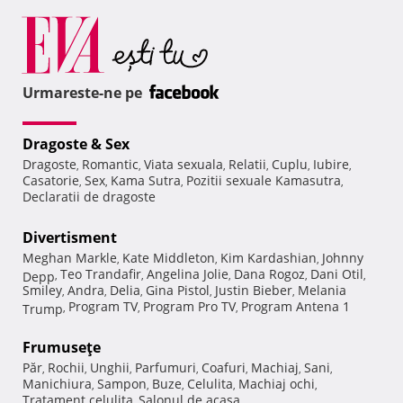
Urmareste-ne pe
Dragoste & Sex
Dragoste
Romantic
Viata sexuala
Relatii
Cuplu
Iubire
,
,
,
,
,
,
Casatorie
Sex
Kama Sutra
Pozitii sexuale Kamasutra
,
,
,
,
Declaratii de dragoste
Divertisment
Meghan Markle
Kate Middleton
Kim Kardashian
Johnny
,
,
,
Teo Trandafir
Angelina Jolie
Dana Rogoz
Dani Otil
Depp
,
,
,
,
,
Smiley
Andra
Delia
Gina Pistol
Justin Bieber
Melania
,
,
,
,
,
Program TV
Program Pro TV
Program Antena 1
Trump
,
,
,
Frumuseţe
Păr
Rochii
Unghii
Parfumuri
Coafuri
Machiaj
Sani
,
,
,
,
,
,
,
Manichiura
Sampon
Buze
Celulita
Machiaj ochi
,
,
,
,
,
Tratament celulita
Salonul de acasa
,