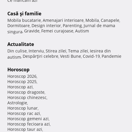
Ce mancam azi
Casă şi familie
Mobila bucatarie
Amenajari interioare
Mobila
Canapele
,
,
,
,
Dormitoare
Design interior
Parenting
Jurnal de mama
,
,
,
Gravide
Femei curajoase
Autism
singura
,
,
,
Actualitate
Din culise
Interviu
Stirea zilei
Tema zilei
Iesirea din
,
,
,
,
Despărţiri celebre
Vesti Bune
Covid-19
Pandemie
autism
,
,
,
,
Horoscop
Horoscop 2026
,
Horoscop 2025
,
Horoscop azi
,
Horoscop dragoste
,
Horoscop chinezesc
,
Astrologie
,
Horoscop lunar
,
Horoscop rac azi
,
Horoscop gemeni azi
,
Horoscop fecioara azi
,
Horoscop taur azi
,