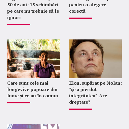
50 de ani: 15 schimbări
pentru o alegere
pe care nu trebuie să le
corectă
ignori
Care sunt cele mai
Elon, supărat pe Nolan:
longevive popoare din
"şi-a pierdut
lume și ce au în comun
integritatea". Are
dreptate?