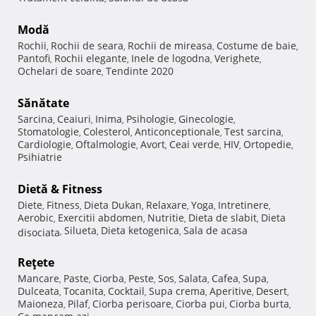
Modă
Rochii
Rochii de seara
Rochii de mireasa
Costume de baie
,
,
,
,
Pantofi
Rochii elegante
Inele de logodna
Verighete
,
,
,
,
Ochelari de soare
Tendinte 2020
,
Sănătate
Sarcina
Ceaiuri
Inima
Psihologie
Ginecologie
,
,
,
,
,
Stomatologie
Colesterol
Anticonceptionale
Test sarcina
,
,
,
,
Cardiologie
Oftalmologie
Avort
Ceai verde
HIV
Ortopedie
,
,
,
,
,
,
Psihiatrie
Dietă & Fitness
Diete
Fitness
Dieta Dukan
Relaxare
Yoga
Intretinere
,
,
,
,
,
,
Aerobic
Exercitii abdomen
Nutritie
Dieta de slabit
Dieta
,
,
,
,
Silueta
Dieta ketogenica
Sala de acasa
disociata
,
,
,
Reţete
Mancare
Paste
Ciorba
Peste
Sos
Salata
Cafea
Supa
,
,
,
,
,
,
,
,
Dulceata
Tocanita
Cocktail
Supa crema
Aperitive
Desert
,
,
,
,
,
,
Maioneza
Pilaf
Ciorba perisoare
Ciorba pui
Ciorba burta
,
,
,
,
,