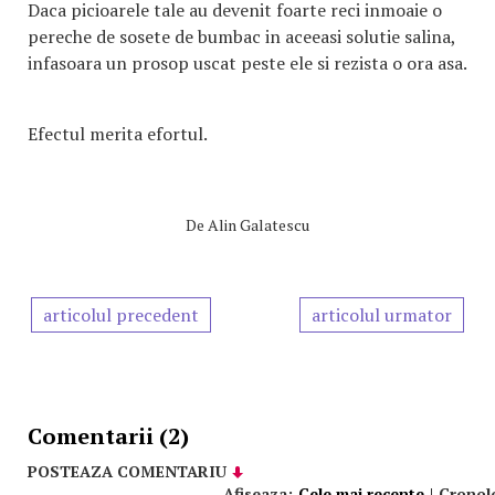
Daca picioarele tale au devenit foarte reci inmoaie o
pereche de sosete de bumbac in aceeasi solutie salina,
infasoara un prosop uscat peste ele si rezista o ora asa.
Efectul merita efortul.
De
Alin Galatescu
articolul precedent
articolul urmator
Comentarii (2)
POSTEAZA COMENTARIU
Afiseaza:
Cele mai recente
|
Cronol