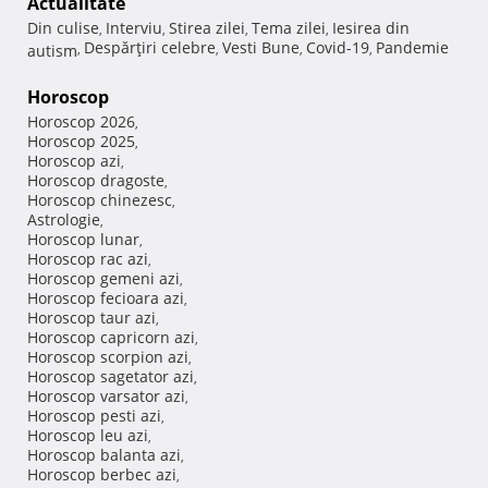
Actualitate
Din culise
Interviu
Stirea zilei
Tema zilei
Iesirea din
,
,
,
,
Despărţiri celebre
Vesti Bune
Covid-19
Pandemie
autism
,
,
,
,
Horoscop
Horoscop 2026
,
Horoscop 2025
,
Horoscop azi
,
Horoscop dragoste
,
Horoscop chinezesc
,
Astrologie
,
Horoscop lunar
,
Horoscop rac azi
,
Horoscop gemeni azi
,
Horoscop fecioara azi
,
Horoscop taur azi
,
Horoscop capricorn azi
,
Horoscop scorpion azi
,
Horoscop sagetator azi
,
Horoscop varsator azi
,
Horoscop pesti azi
,
Horoscop leu azi
,
Horoscop balanta azi
,
Horoscop berbec azi
,