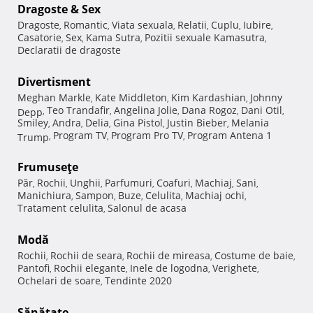
Dragoste & Sex
Dragoste
Romantic
Viata sexuala
Relatii
Cuplu
Iubire
,
,
,
,
,
,
Casatorie
Sex
Kama Sutra
Pozitii sexuale Kamasutra
,
,
,
,
Declaratii de dragoste
Divertisment
Meghan Markle
Kate Middleton
Kim Kardashian
Johnny
,
,
,
Teo Trandafir
Angelina Jolie
Dana Rogoz
Dani Otil
Depp
,
,
,
,
,
Smiley
Andra
Delia
Gina Pistol
Justin Bieber
Melania
,
,
,
,
,
Program TV
Program Pro TV
Program Antena 1
Trump
,
,
,
Frumuseţe
Păr
Rochii
Unghii
Parfumuri
Coafuri
Machiaj
Sani
,
,
,
,
,
,
,
Manichiura
Sampon
Buze
Celulita
Machiaj ochi
,
,
,
,
,
Tratament celulita
Salonul de acasa
,
Modă
Rochii
Rochii de seara
Rochii de mireasa
Costume de baie
,
,
,
,
Pantofi
Rochii elegante
Inele de logodna
Verighete
,
,
,
,
Ochelari de soare
Tendinte 2020
,
Sănătate