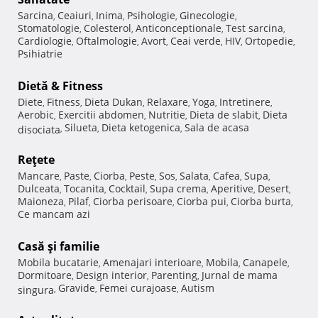
Sarcina
Ceaiuri
Inima
Psihologie
Ginecologie
,
,
,
,
,
Stomatologie
Colesterol
Anticonceptionale
Test sarcina
,
,
,
,
Cardiologie
Oftalmologie
Avort
Ceai verde
HIV
Ortopedie
,
,
,
,
,
,
Psihiatrie
Dietă & Fitness
Diete
Fitness
Dieta Dukan
Relaxare
Yoga
Intretinere
,
,
,
,
,
,
Aerobic
Exercitii abdomen
Nutritie
Dieta de slabit
Dieta
,
,
,
,
Silueta
Dieta ketogenica
Sala de acasa
disociata
,
,
,
Reţete
Mancare
Paste
Ciorba
Peste
Sos
Salata
Cafea
Supa
,
,
,
,
,
,
,
,
Dulceata
Tocanita
Cocktail
Supa crema
Aperitive
Desert
,
,
,
,
,
,
Maioneza
Pilaf
Ciorba perisoare
Ciorba pui
Ciorba burta
,
,
,
,
,
Ce mancam azi
Casă şi familie
Mobila bucatarie
Amenajari interioare
Mobila
Canapele
,
,
,
,
Dormitoare
Design interior
Parenting
Jurnal de mama
,
,
,
Gravide
Femei curajoase
Autism
singura
,
,
,