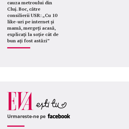
cauza metroului din
Cluj. Boc, către
consilierii USR: „Cu 10
like-uri pe internet și
mamă, mergeți acasă,
explicați la soție cât de
bun ați fost astăzi”
Urmareste-ne pe