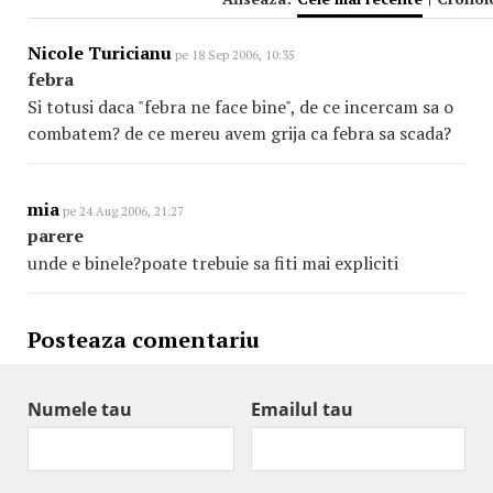
Nicole Turicianu
pe 18 Sep 2006, 10:35
febra
Si totusi daca "febra ne face bine", de ce incercam sa o
combatem? de ce mereu avem grija ca febra sa scada?
mia
pe 24 Aug 2006, 21:27
parere
unde e binele?poate trebuie sa fiti mai expliciti
Posteaza comentariu
Numele tau
Emailul tau