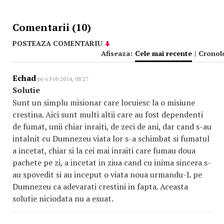
Comentarii (10)
POSTEAZA COMENTARIU
Afiseaza:
Cele mai recente
|
Cronol
Echad
pe 6 Feb 2014, 08:27
Solutie
Sunt un simplu misionar care locuiesc la o misiune
crestina. Aici sunt multi altii care au fost dependenti
de fumat, unii chiar inraiti, de zeci de ani, dar cand s-au
intalnit cu Dumnezeu viata lor s-a schimbat si fumatul
a incetat, chiar si la cei mai inraiti care fumau doua
pachete pe zi, a incetat in ziua cand cu inima sincera s-
au spovedit si au inceput o viata noua urmandu-L pe
Dumnezeu ca adevarati crestini in fapta. Aceasta
solutie niciodata nu a esuat.