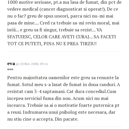
1000 motive serioase, pt.a ma lasa de fumat, din pct de
vedere medical (cancer diagnosticat si operat!). De ce
nu o fac? greu de spus uneori, parca nici nu-mi mai
pasa de mine.... Cred ca trebuie sa-mi revin moral, mai
intii... e greu sa fi singur, trebuie sa rezist... VA
SFATUIESC, CELOR CARE AVETI CURAJ... SA FACETI
TOT CE PUTETI, PINA NU E PREA TIRZIU!
eva
pe 20 Nov 2008, 09:14
***
Pentru majoritatea oamenilor este greu sa renunte la
fumat. Sotul meu s-a lasat de fumat in doua randuri. A
rezistat cam 3-4 saptamani. Cat dura concediul.Cum
incepea serviciul fuma din nou. Acum nici nu mai
incearca. Trebuie sa ai o motivatie foarte puternica pt
a reusi. Indrumarea unui psiholog este necesara, dar
nu stiu cine o accepta. Din pacate.