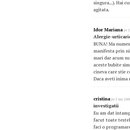
singura...). Hai c
agitata.
Idor Mariana
pe 2
Alergie-urticari
BUNA! Ma numesc M
manifesta prin ni
mari dar acum sun
aceste bubite simt
cineva care stie 
Daca aveti inima 
cristina
pe 5 Iun 2008
investigatii
Eu am dat intampl
facut toate testel
faci o programare