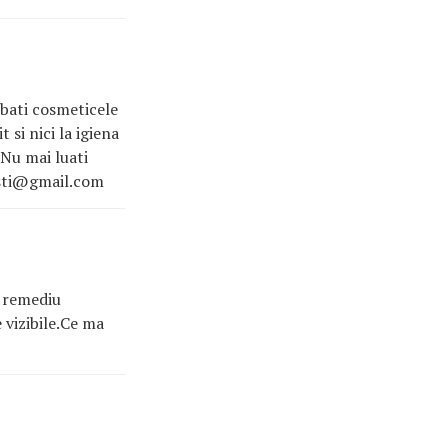
mbati cosmeticele
t si nici la igiena
 Nu mai luati
besti@gmail.com
i remediu
 vizibile.Ce ma