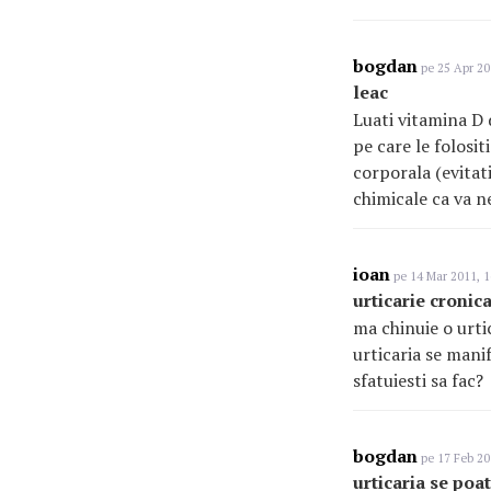
bogdan
pe 25 Apr 20
leac
Luati vitamina D 
pe care le folositi
corporala (evitati
chimicale ca va n
ioan
pe 14 Mar 2011, 1
urticarie cronic
ma chinuie o urtic
urticaria se mani
sfatuiesti sa fac?
bogdan
pe 17 Feb 20
urticaria se poa