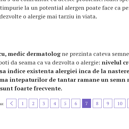
timpurie la un potential alergen poate face ca p
dezvolte o alergie mai tarziu in viata.
scu, medic dermatolog
ne prezinta cateva semn
 poti da seama ca va dezvolta o alergie:
nivelul cr
sa indice existenta alergiei inca de la nastere
rma intepaturilor de tantar ramane un semn 
 sunt foarte frecvente.
1
2
3
4
5
6
7
8
9
10
na: