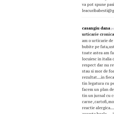
va pot spune pasi
leacuribabesti@
casangiu dana
pe
urticarie cronic
am o urticarie de
bubite pe fata,us
toate astea am fa
locuiesc in italia
respect dar nu re
stau si mor de fo
rezultat....in fi
tin legatura cu p
facem un plan de
tin un jurnal cu 
carne ,cartofi,morc
reactie alergica..
aceasta boala....