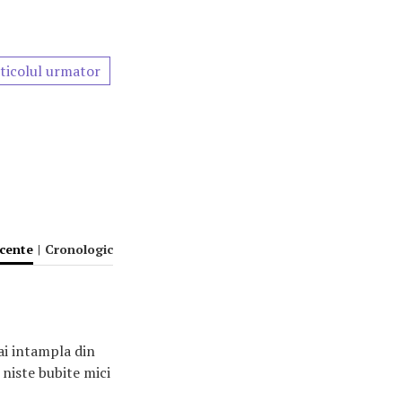
ticolul urmator
ecente
|
Cronologic
mai intampla din
niste bubite mici