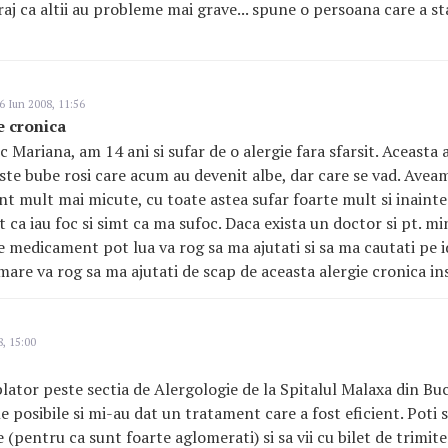
uraj ca altii au probleme mai grave... spune o persoana care a s
6 Iun 2008, 11:56
e cronica
ariana, am 14 ani si sufar de o alergie fara sfarsit. Aceasta a
ste bube rosi care acum au devenit albe, dar care se vad. Avea
t mult mai micute, cu toate astea sufar foarte mult si inaint
 ca iau foc si simt ca ma sufoc. Daca exista un doctor si pt. mi
ce medicament pot lua va rog sa ma ajutati si sa ma cautati pe i
mare va rog sa ma ajutati de scap de aceasta alergie cronica in
, 15:00
ator peste sectia de Alergologie de la Spitalul Malaxa din Buc
e posibile si mi-au dat un tratament care a fost eficient. Poti sa 
 (pentru ca sunt foarte aglomerati) si sa vii cu bilet de trimit