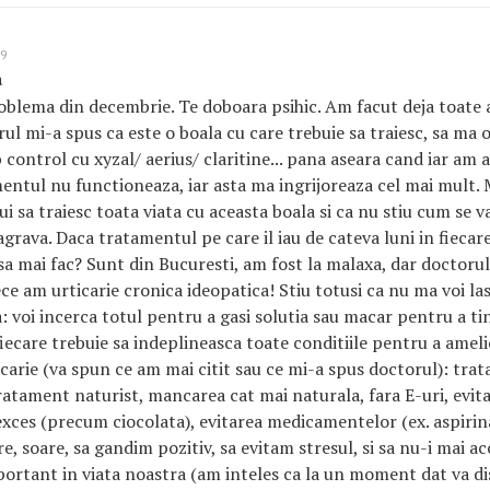
09
a
blema din decembrie. Te doboara psihic. Am facut deja toate a
orul mi-a spus ca este o boala cu care trebuie sa traiesc, sa ma
b control cu xyzal/ aerius/ claritine... pana aseara cand iar am 
ntul nu functioneaza, iar asta ma ingrijoreaza cel mai mult.
i sa traiesc toata viata cu aceasta boala si ca nu stiu cum se v
 agrava. Daca tratamentul pe care il iau de cateva luni in fiecare
sa mai fac? Sunt din Bucuresti, am fost la malaxa, dar doctoru
ce am urticarie cronica ideopatica! Stiu totusi ca nu ma voi la
 voi incerca totul pentru a gasi solutia sau macar pentru a tin
fiecare trebuie sa indeplineasca toate conditiile pentru a amel
carie (va spun ce am mai citit sau ce mi-a spus doctorul): tra
atament naturist, mancarea cat mai naturala, fara E-uri, evit
xces (precum ciocolata), evitarea medicamentelor (ex. aspirin
e, soare, sa gandim pozitiv, sa evitam stresul, si sa nu-i mai a
portant in viata noastra (am inteles ca la un moment dat va d