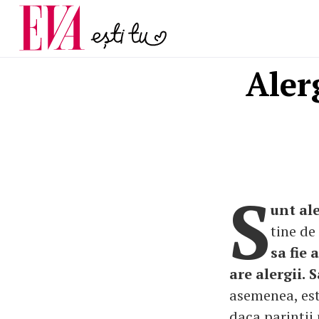
și 60 de ani. De ce te t
Carieră
pe măsură ce înaintez
Actualitate
Aler
S
unt ale
tine de 
sa fie
are alergii.
S
asemenea, este
daca parintii