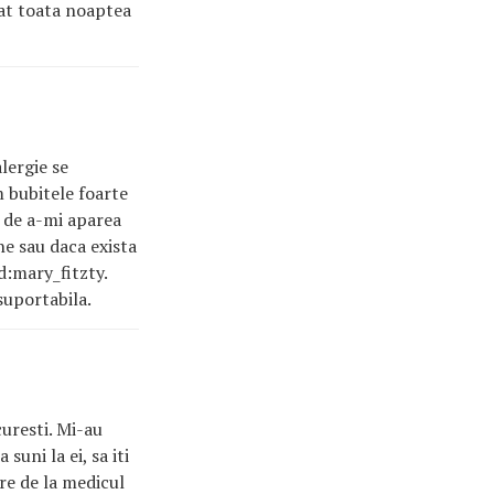
tat toata noaptea
lergie se
m bubitele foarte
e de a-mi aparea
ne sau daca exista
d:mary_fitzty.
suportabila.
uresti. Mi-au
suni la ei, sa iti
ere de la medicul