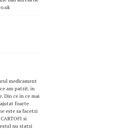
co.uk
ngurul medicament
ce am patzit. in
. Din ce in ce mai
ajutat foarte
e este sa facetzi
a CARTOFI si
estul nu statzi