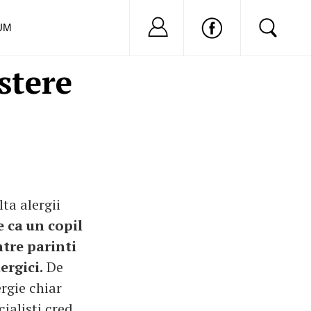
Nu ai cont?
Inregistreaza-
UM
stere
ta alergii
 ca un copil
ntre parinti
ergici.
De
ergie chiar
ialisti cred