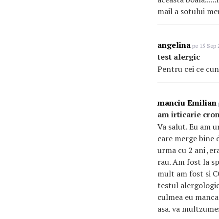
mail a sotului m
angelina
pe 15 Sep 
test alergic
Pentru cei ce cu
manciu Emilian
am irticarie cro
Va salut. Eu am u
care merge bine d
urma cu 2 ani ,er
rau. Am fost la s
mult am fost si C
testul alergologi
culmea eu mancam 
asa. va multzume