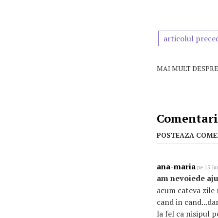
articolul prece
MAI MULT DESPRE
Comentarii
POSTEAZA COME
ana-maria
pe 15 Iu
am nevoiede aju
acum cateva zile 
cand in cand...da
la fel ca nisipul p