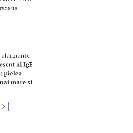
ersoana
e alarmante
escut al IgE-
; pielea
mai mare si