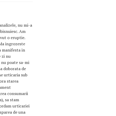
nalizele, nu mi-a
 obisnuiesc. Am
avut o eruptie.
 Ma ingrozeste
a manifesta in
 zi nu
l nu poate sa-mi
sa doborata de
e urticaria sub
iora starea
tament
area consumarii
a), sa stam
cordam urticariei
isparea de una