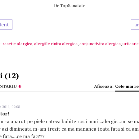
De
TopSanatate
dent
ar
:
reactie alergica
,
alergiile rinita alergica
,
conjunctivita alergica
,
urticarie
 (12)
NTARIU
Afiseaza:
Cele mai r
n 2011, 09:08
tor!
mi-a aparut pe piele cateva bubite rosii mari...alergie...mi se 
r azi dimineata m-am trezit ca ma mananca toata fata si ca am 
e fata....ce ma fac???