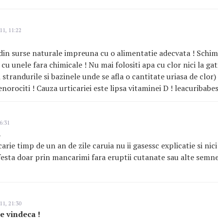
11, 11:22
din surse naturale impreuna cu o alimentatie adecvata ! Schi
 cu unele fara chimicale ! Nu mai folositi apa cu clor nici la gati
 strandurile si bazinele unde se afla o cantitate uriasa de clor)
enorociti ! Cauza urticariei este lipsa vitaminei D ! leacuriba
6:31
a
arie timp de un an de zile caruia nu ii gasessc explicatie si nic
festa doar prin mancarimi fara eruptii cutanate sau alte semne
11, 21:30
te vindeca !