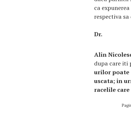
ca expunerea 
respectiva sa 
Dr.
Alin Nicole
dupa care iti
urilor poate 
uscata; in u
racelile care
Pagi