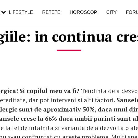
rezești mai des
Cât durează, cum te pregătești și cât
i în vârstă
de dureroasă este investigația
LIFESTYLE
RETETE
HOROSCOP
CITY
FOR
giile: in continua cre
rgica! Si copilul meu va fi?
Tendinta de a dezvol
ereditate, dar pot interveni si alti factori.
Sansele
 alergic sunt de aproximativ 50%, daca unul di
ansele cresc la 66% daca ambii parinti sunt al
 la fel de intalnita si varianta de a dezvolta o al
 nu s-au confruntat cu aceste probleme. Multi spec