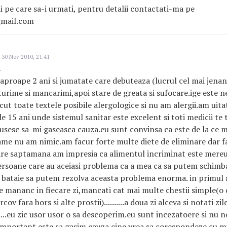
i pe care sa-i urmati, pentru detalii contactati-ma pe
gmail.com
 30 Nov 2010, 21:41
a
 aproape 2 ani si jumatate care debuteaza (lucrul cel mai jena
turime si mancarimi,apoi stare de greata si sufocare.ige este n
cut toate textele posibile alergologice si nu am alergii.am uita
 de 15 ani unde sistemul sanitar este excelent si toti medicii te
usesc sa-mi gaseasca cauza.eu sunt convinsa ca este de la ce 
ame nu am nimic.am facur forte multe diete de eliminare dar fa
ecare saptamana am impresia ca alimentul incriminat este mereu 
ersoane care au aceiasi problema ca a mea ca sa putem schimba 
 bataie sa putem rezolva aceasta problema enorma. in primul 
ce mananc in fiecare zi,mancati cat mai multe chestii simple(o 
ov fara bors si alte prostii)..........a doua zi alceva si notati zi
.....eu zic usor usor o sa descoperim.eu sunt incezatoere si nu 
..important este sa gasim cauza.cine vrea sa corespondeze cu m