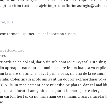
eu pt ca citim toate mesajele impreuna florincasangiu@yahoo.
2009, 21:18
nosc termenii spuneti-mi ce inseamna cusem
pe 3 Feb 2009, 17:01
nica
rticarie ca de doi ani, dar o tin sub control cu xyzzal. Este si
in aproape toate antihistaminele care le-am luat. sa va explic 
am la mare si atunci am avut prima oara, nu stiu de la ce anume
pitalul Colentina si acolo am gasit un doctor extraordinar. M-a 
OBAI la un medicament care nu iesise pe piatza. dar cel mai bin
c, eu l-am facut si am gasit cauza, sunt in mare parte alergic l
cartofi fiertzi, ca nu mai stiam ce sa maninc, asa ca facetzi t
sc