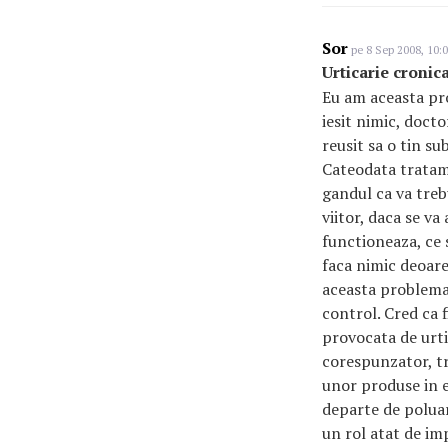
Sor
pe 8 Sep 2008, 10:
Urticarie cronic
Eu am aceasta pro
iesit nimic, doct
reusit sa o tin su
Cateodata tratame
gandul ca va trebu
viitor, daca se va
functioneaza, ce 
faca nimic deoare
aceasta problema:
control. Cred ca 
provocata de urti
corespunzator, tr
unor produse in e
departe de poluar
un rol atat de im