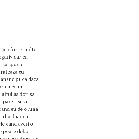
nt)cu forte multe
egativ dar cu
t sa spun ca
 trateaza cu
mananc pt ca daca
ra nici un
altul.as dori sa
pareri si sa
rand eu de o luna
cirba doar cu
lele cand aveti o
ne poate dobori
ine dau adresa de