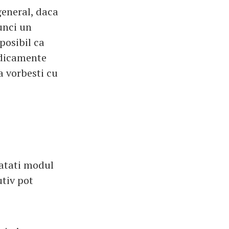
general, daca
unci un
posibil ca
edicamente
a vorbesti cu
atati modul
tiv pot