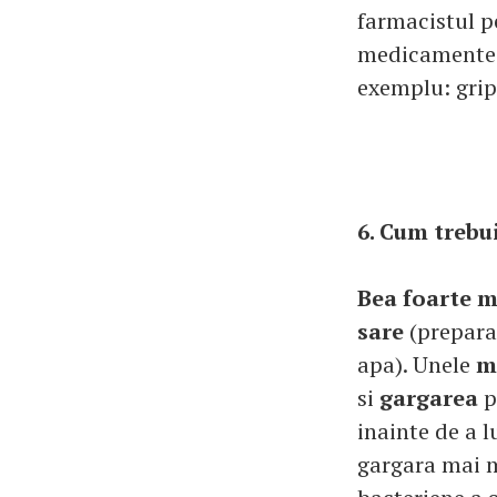
farmacistul p
medicamente s
exemplu: grip
6. Cum trebui
Bea foarte m
sare
(preparat
apa). Unele
m
si
gargarea
p
inainte de a 
gargara mai m