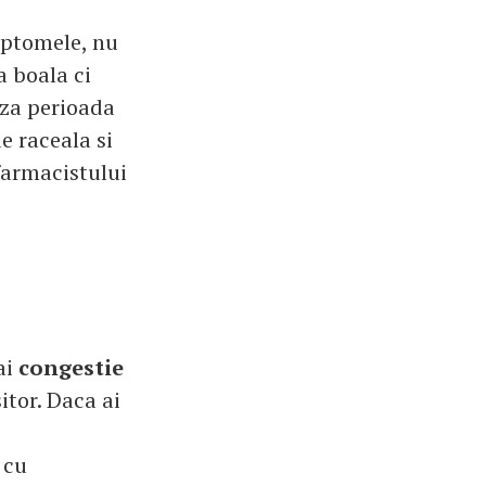
mptomele, nu
a boala ci
aza perioada
e raceala si
 farmacistului
ai
congestie
itor. Daca ai
 cu