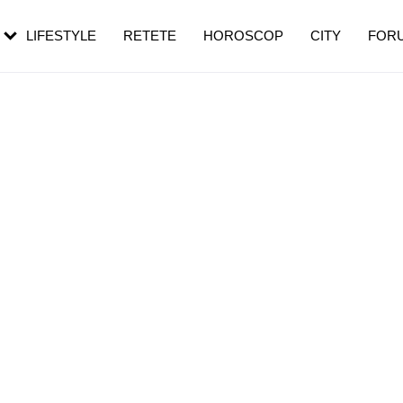
rebui să mergi
și 60 de ani. De ce te trezești mai des
pe măsură ce înaintezi în vârstă
LIFESTYLE
RETETE
HOROSCOP
CITY
FOR