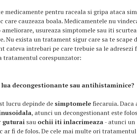
e medicamente pentru raceala si gripa ataca si
fic care cauzeaza boala. Medicamentele nu vindec
 ameliorare, usureaza simptomele sau iti scurte
e. Nu exista un tratament sigur care sa te scape d
nt cateva intrebari pe care trebuie sa le adresezi
a tratamentul corespunzator:
 lua decongestionante sau antihistaminice?
st lucru depinde de
simptomele
fiecaruia. Daca 
inusoidala
, atunci un decongestionant este folos
r
guturai
sau
ochii iti inlacrimeaza
- atunci un
 ar fi de folos. De cele mai multe ori tratamentul