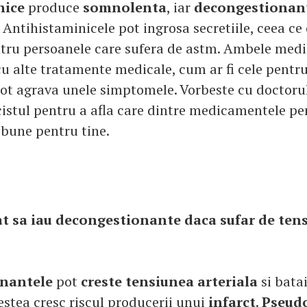
nice
produce
somnolenta
, iar
decongestionan
. Antihistaminicele pot ingrosa secretiile, ceea ce
tru persoanele care sufera de astm. Ambele med
cu alte tratamente medicale, cum ar fi cele pentr
 pot agrava unele simptomele. Vorbeste cu doctoru
istul pentru a afla care dintre medicamentele pe
 bune pentru tine.
cat sa iau decongestionante daca sufar de ten
nantele
pot
creste tensiunea arteriala
si batai
stea cresc riscul producerii unui
infarct
.
Pseud