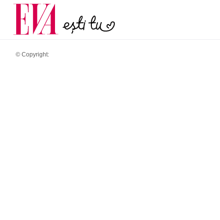
menopauză și când ar t
Carieră
la medic
Actualitate
© Copyright: