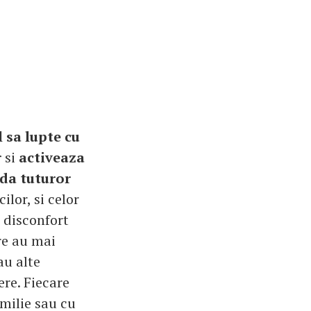
 sa lupte cu
r
si
activeaza
da tuturor
ilor, si celor
 disconfort
re au mai
au alte
re. Fiecare
amilie sau cu