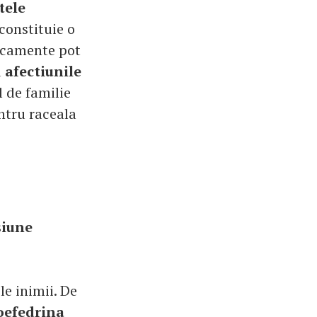
tele
 constituie o
icamente pot
u
afectiunile
l de familie
ntru raceala
siune
le inimii. De
oefedrina