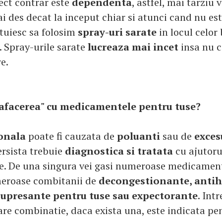
fect contrar este
dependenta
, astfel, mai tarziu 
ai des decat la inceput chiar si atunci cand nu est
atuiesc sa folosim
spray-uri sarate
in locul celor
 Spray-urile sarate
lucreaza mai incet
insa nu c
e.
 "afacerea" cu medicamentele pentru tuse?
onala
poate fi cauzata de
poluanti
sau de
exces
ersista trebuie
diagnostica si tratata
cu ajutor
te. De una singura vei gasi numeroase medicamen
meroase combitanii de
decongestionante, antih
supresante pentru tuse sau expectorante
. Int
are combinatie, daca exista una, este indicata pe