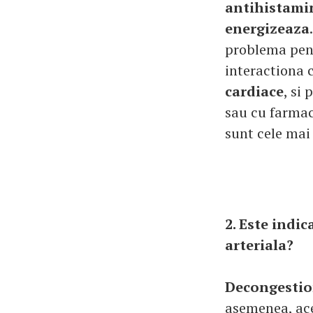
antihistami
energizeaza
problema pen
interactiona 
cardiace
, si
sau cu farmac
sunt cele mai
2. Este indi
arteriala?
Decongestio
asemenea, ace