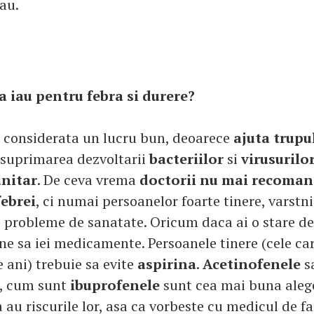
au.
sa iau pentru febra si durere?
i considerata un lucru bun, deoarece
ajuta trupul
 suprimarea dezvoltarii
bacteriilor
si
virusurilo
unitar
. De ceva vrema
doctorii nu mai recoman
febrei
, ci numai persoanelor foarte tinere, varstnic
te probleme de sanatate. Oricum daca ai o stare de
ine sa iei medicamente. Persoanele tinere (cele ca
 ani) trebuie sa evite
aspirina
.
Acetinofenele
s
, cum sunt
ibuprofenele
sunt cea mai buna alege
 au riscurile lor, asa ca vorbeste cu medicul de f