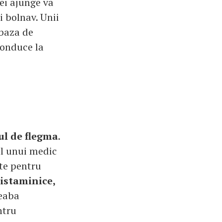
vei ajunge va
i bolnav. Unii
 baza de
onduce la
ul de flegma
.
ul unui medic
te pentru
istaminice,
reaba
ntru