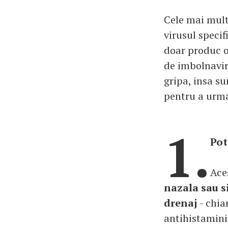
Cele mai mult
virusul speci
doar produc o
de imbolnavir
gripa, insa su
pentru a urm
1.
Pot
Ace
nazala sau s
drenaj
- chia
antihistaminic