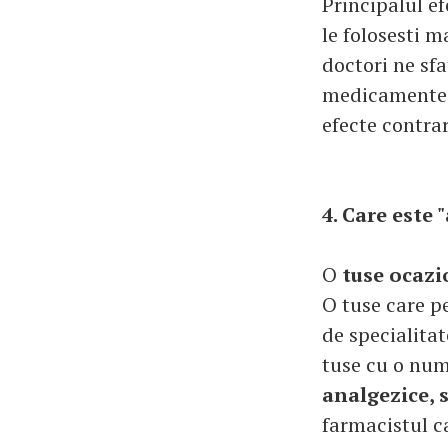
Principalul e
le folosesti m
doctori ne sf
medicamente.
efecte contrar
4. Care este
O
tuse ocazi
O tuse care p
de specialita
tuse cu o nu
analgezice, 
farmacistul c