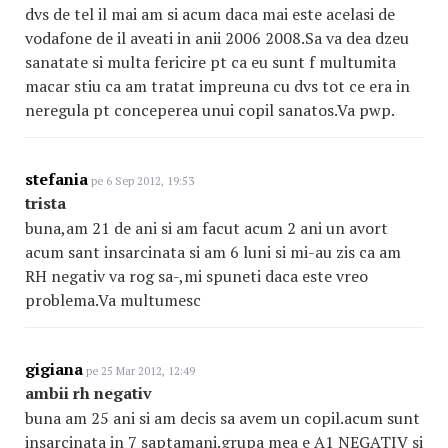
dvs de tel il mai am si acum daca mai este acelasi de
vodafone de il aveati in anii 2006 2008.Sa va dea dzeu
sanatate si multa fericire pt ca eu sunt f multumita
macar stiu ca am tratat impreuna cu dvs tot ce era in
neregula pt conceperea unui copil sanatos.Va pwp.
stefania
pe 6 Sep 2012, 19:53
trista
buna,am 21 de ani si am facut acum 2 ani un avort
acum sant insarcinata si am 6 luni si mi-au zis ca am
RH negativ va rog sa-,mi spuneti daca este vreo
problema.Va multumesc
gigiana
pe 25 Mar 2012, 12:49
ambii rh negativ
buna am 25 ani si am decis sa avem un copil.acum sunt
insarcinata in 7 saptamani.grupa mea e A1 NEGATIV si