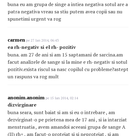
buna eu am grupa de singe a intiea negativa sotul are a
patra negativa vreau sa stiu putem avea copii sau nu
spunetimi urgent va rog
carmen
pe 27 Ian 2014, 06:43
ea rh-negativ si el rh- pozitiv
buna. am 27 de ani si am 15 saptamani de sarcina.am
facut analizele de sange si la mine e rh-negativ si sotul
pozitiv.exista riscul sa nasc copilul cu probleme?astept
un raspuns va rog mult
anonim.anonim
pe 15 Ian 2014, 02:14
dizvirginare
buna seara, sunt baiat si am si eu o intrebare , am
dezvirginat-o pe prietena mea de 17 ani , si ia intarziat
menstruatia , avem amandoi aceeasi grupa de sange A
(II) rh+ , am facut-o protejat si si neprotejat , si am