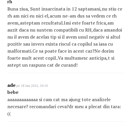
rh
Buna ziua, Sunt insarcinata in 12 saptamani,nu stiu ce
rh am nici eu nici el,acum ne-am dus sa vedem ce rh
avem,asteptam rezultatul.Imi este foarte frica,am
auzit daca nu suntem compatibili cu RH,daca amandoi
nu il avem de acelas tip si il avem unul negativ si altul
pozitiv sau invers exista riscul ca copilul sa iasa cu
malformati.Ce sa poate face in acest caz?Ne dorim
foarte mult acest copil..Va multumesc anticipa,t si
astept un raspuns cat de curand!
ade
pe 18 Ian 2012, 10:10
bebe
aaaaaaaaaaaaa si cam cat ma ajung tote analizele
necesare? recomandari ceva?dr meu a plecat din tara:
((