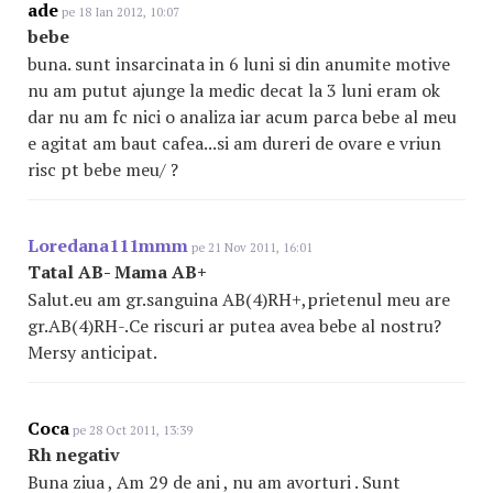
ade
pe 18 Ian 2012, 10:07
bebe
buna. sunt insarcinata in 6 luni si din anumite motive
nu am putut ajunge la medic decat la 3 luni eram ok
dar nu am fc nici o analiza iar acum parca bebe al meu
e agitat am baut cafea...si am dureri de ovare e vriun
risc pt bebe meu/ ?
Loredana111mmm
pe 21 Nov 2011, 16:01
Tatal AB- Mama AB+
Salut.eu am gr.sanguina AB(4)RH+,prietenul meu are
gr.AB(4)RH-.Ce riscuri ar putea avea bebe al nostru?
Mersy anticipat.
Coca
pe 28 Oct 2011, 13:39
Rh negativ
Buna ziua , Am 29 de ani , nu am avorturi . Sunt