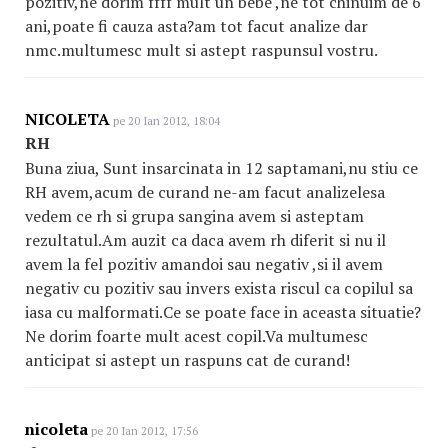
pozitiv,ne dorim ffff mult un bebe ,ne tot chinuim de 6
ani,poate fi cauza asta?am tot facut analize dar
nmc.multumesc mult si astept raspunsul vostru.
NICOLETA
pe 20 Ian 2012, 18:04
RH
Buna ziua, Sunt insarcinata in 12 saptamani,nu stiu ce
RH avem,acum de curand ne-am facut analizelesa
vedem ce rh si grupa sangina avem si asteptam
rezultatul.Am auzit ca daca avem rh diferit si nu il
avem la fel pozitiv amandoi sau negativ ,si il avem
negativ cu pozitiv sau invers exista riscul ca copilul sa
iasa cu malformati.Ce se poate face in aceasta situatie?
Ne dorim foarte mult acest copil.Va multumesc
anticipat si astept un raspuns cat de curand!
nicoleta
pe 20 Ian 2012, 17:56