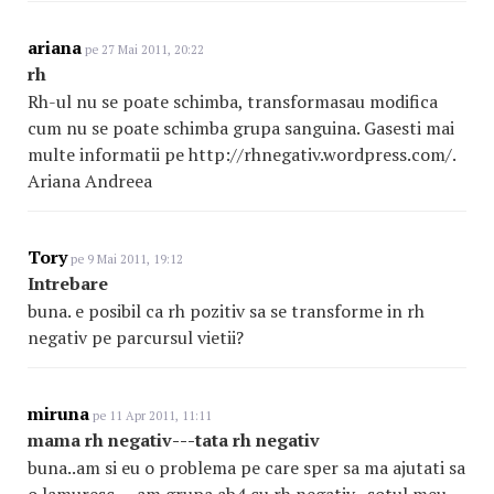
ariana
pe 27 Mai 2011, 20:22
rh
Rh-ul nu se poate schimba, transformasau modifica
cum nu se poate schimba grupa sanguina. Gasesti mai
multe informatii pe http://rhnegativ.wordpress.com/.
Ariana Andreea
Tory
pe 9 Mai 2011, 19:12
Intrebare
buna. e posibil ca rh pozitiv sa se transforme in rh
negativ pe parcursul vietii?
miruna
pe 11 Apr 2011, 11:11
mama rh negativ---tata rh negativ
buna..am si eu o problema pe care sper sa ma ajutati sa