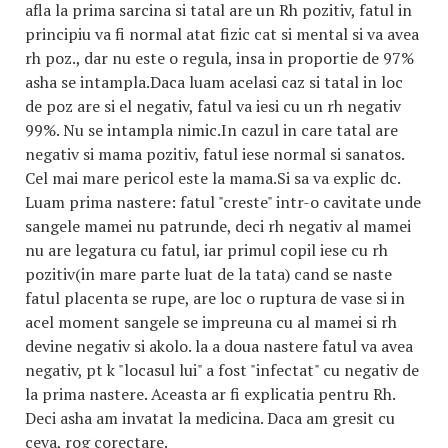
afla la prima sarcina si tatal are un Rh pozitiv, fatul in
principiu va fi normal atat fizic cat si mental si va avea
rh poz., dar nu este o regula, insa in proportie de 97%
asha se intampla.Daca luam acelasi caz si tatal in loc
de poz are si el negativ, fatul va iesi cu un rh negativ
99%. Nu se intampla nimic.In cazul in care tatal are
negativ si mama pozitiv, fatul iese normal si sanatos.
Cel mai mare pericol este la mama.Si sa va explic dc.
Luam prima nastere: fatul "creste" intr-o cavitate unde
sangele mamei nu patrunde, deci rh negativ al mamei
nu are legatura cu fatul, iar primul copil iese cu rh
pozitiv(in mare parte luat de la tata) cand se naste
fatul placenta se rupe, are loc o ruptura de vase si in
acel moment sangele se impreuna cu al mamei si rh
devine negativ si akolo. la a doua nastere fatul va avea
negativ, pt k "locasul lui" a fost "infectat" cu negativ de
la prima nastere. Aceasta ar fi explicatia pentru Rh.
Deci asha am invatat la medicina. Daca am gresit cu
ceva, rog corectare.