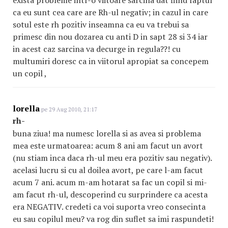
exista probleme intr-o viitoare sarcina dat fiind faptul
ca eu sunt cea care are Rh-ul negativ; in cazul in care
sotul este rh pozitiv inseamna ca eu va trebui sa
primesc din nou dozarea cu anti D in sapt 28 si 34 iar
in acest caz sarcina va decurge in regula??! cu
multumiri doresc ca in viitorul apropiat sa concepem
un copil ,
lorella
pe 29 Aug 2010, 21:17
rh-
buna ziua! ma numesc lorella si as avea si problema
mea este urmatoarea: acum 8 ani am facut un avort
(nu stiam inca daca rh-ul meu era pozitiv sau negativ).
acelasi lucru si cu al doilea avort, pe care l-am facut
acum 7 ani. acum m-am hotarat sa fac un copil si mi-
am facut rh-ul, descoperind cu surprindere ca acesta
era NEGATIV. credeti ca voi suporta vreo consecinta
eu sau copilul meu? va rog din suflet sa imi raspundeti!