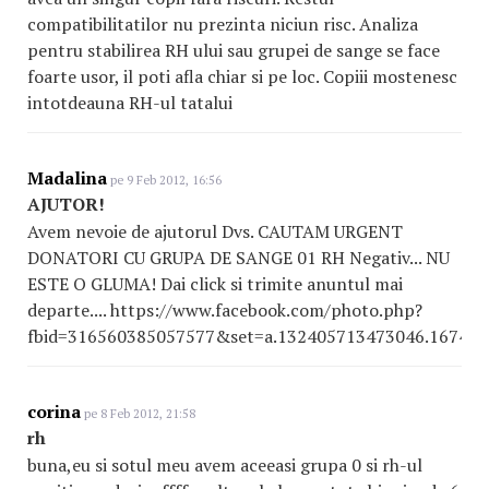
compatibilitatilor nu prezinta niciun risc. Analiza
pentru stabilirea RH ului sau grupei de sange se face
foarte usor, il poti afla chiar si pe loc. Copiii mostenesc
intotdeauna RH-ul tatalui
Madalina
pe 9 Feb 2012, 16:56
AJUTOR!
Avem nevoie de ajutorul Dvs. CAUTAM URGENT
DONATORI CU GRUPA DE SANGE 01 RH Negativ... NU
ESTE O GLUMA! Dai click si trimite anuntul mai
departe.... https://www.facebook.com/photo.php?
fbid=316560385057577&set=a.132405713473046.16742
corina
pe 8 Feb 2012, 21:58
rh
buna,eu si sotul meu avem aceeasi grupa 0 si rh-ul