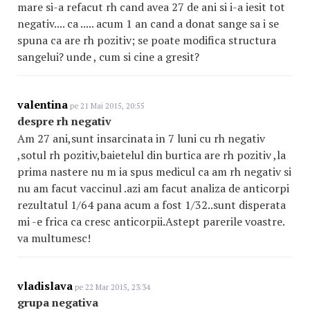
mare si-a refacut rh cand avea 27 de ani si i-a iesit tot
negativ.... ca ..... acum 1 an cand a donat sange sa i se
spuna ca are rh pozitiv; se poate modifica structura
sangelui? unde , cum si cine a gresit?
valentina
pe 21 Mai 2015, 20:55
despre rh negativ
Am 27 ani,sunt insarcinata in 7 luni cu rh negativ
,sotul rh pozitiv,baietelul din burtica are rh pozitiv ,la
prima nastere nu m ia spus medicul ca am rh negativ si
nu am facut vaccinul .azi am facut analiza de anticorpi
rezultatul 1/64 pana acum a fost 1/32..sunt disperata
mi -e frica ca cresc anticorpii.Astept parerile voastre.
va multumesc!
vladislava
pe 22 Mar 2015, 23:34
grupa negativa