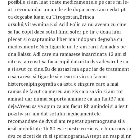
posibile si am luat toate medicamentele pe care mi le-
ati recomandat un an de zile dupa aceea am cedat pt
ca degeaba luam eu Utrogestan,Brinca
ursului,Vitawmina E si Acid Folic ca nu aveam cu cine
sa fac copil daca sotul fiind sofer pe tir e doua luni
plecat si o saptamina liber ma indopam degeaba cu
medicamente.Nici tigarile nu le-am rarit.Am adus pe
una Baiasu Adi care nu ramasese insarcinata 12 ani si
uite ea a reusit sa faca copil datorita dvs adevarul e ca
a si avut cu cine.Eu de astazi ma apuc iar de tratament
o sa raresc si tigarile si vreau sa vin sa facem
histerosalpingografi
a
ca asta e singura care a mai
ramas de facut ca mereu am zis ca o sa vin si am tot
aminat dar numai suporta aminare ca am faut37 ani
deja.Vreau sa va spun ca am facut Rh amindoi si a iesit
pozitiv si i-am dat sotului medicamentele
recomandate de dvs si am repetat spermograma si a
iesit mobilitate 1h 80 este peste eu zic ca e buna nustiu
dvs ce ziceti de rh si spermograma.Astept un rasp si nr