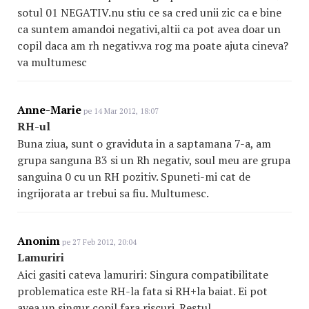
sotul 01 NEGATIV.nu stiu ce sa cred unii zic ca e bine
ca suntem amandoi negativi,altii ca pot avea doar un
copil daca am rh negativ.va rog ma poate ajuta cineva?
va multumesc
Anne-Marie
pe 14 Mar 2012, 18:07
RH-ul
Buna ziua, sunt o graviduta in a saptamana 7-a, am
grupa sanguna B3 si un Rh negativ, soul meu are grupa
sanguina 0 cu un RH pozitiv. Spuneti-mi cat de
ingrijorata ar trebui sa fiu. Multumesc.
Anonim
pe 27 Feb 2012, 20:04
Lamuriri
Aici gasiti cateva lamuriri: Singura compatibilitate
problematica este RH-la fata si RH+la baiat. Ei pot
avea un singur copil fara riscuri. Restul