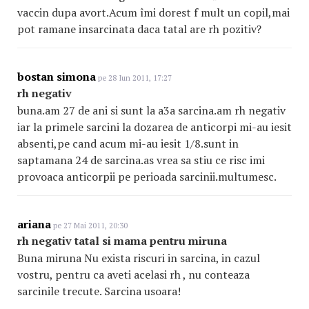
vaccin dupa avort.Acum îmi dorest f mult un copil,mai
pot ramane insarcinata daca tatal are rh pozitiv?
bostan simona
pe 28 Iun 2011, 17:27
rh negativ
buna.am 27 de ani si sunt la a3a sarcina.am rh negativ
iar la primele sarcini la dozarea de anticorpi mi-au iesit
absenti,pe cand acum mi-au iesit 1/8.sunt in
saptamana 24 de sarcina.as vrea sa stiu ce risc imi
provoaca anticorpii pe perioada sarcinii.multumesc.
ariana
pe 27 Mai 2011, 20:30
rh negativ tatal si mama pentru miruna
Buna miruna Nu exista riscuri in sarcina, in cazul
vostru, pentru ca aveti acelasi rh , nu conteaza
sarcinile trecute. Sarcina usoara!