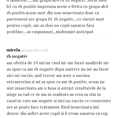
o lamuresc.....am grupa ab4 cu rh negativ...sotul meu
b3 cu rh pozitiv impreuna avem o fetita cu grupa ab4
rh pozitiv.acum sunt din nou insarcinata doar ca
partenerul are grupa 01 rh negativ....ce riscuri sunt
pentru copil...mi-as dori un copil sanatos fara
problme....as raspunsuri...multumiri anticipat
mirela
pe 8 Apr 2011, 21:50
rh negativ
am ofetita de 10 ani iar cind mi-am facut analizele mi-
au spus ca am rh negativ dupa nastere nu mi-au facut
nici un vaccin ,anil trecut am avut o sarcina
extrauterina si mi sa spus ca am rh pozitiv, acum iar
sint insarcinata am o luna si astept rezultatele de la
singe sa vad ce rh am in realitate.as vrea sa stiu in
cazul in care am negativ si nici un vaccin ce consecinte
are se poate face tratament fiind insarcinata imi
doresc din suflet acest copil si il vreau sanatos va rog