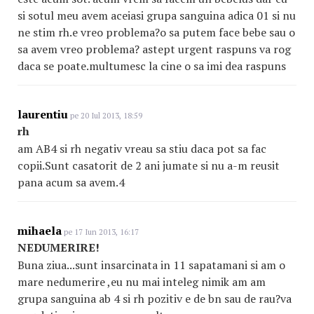
si sotul meu avem aceiasi grupa sanguina adica 01 si nu
ne stim rh.e vreo problema?o sa putem face bebe sau o
sa avem vreo problema? astept urgent raspuns va rog
daca se poate.multumesc la cine o sa imi dea raspuns
laurentiu
pe 20 Iul 2013, 18:59
rh
am AB4 si rh negativ vreau sa stiu daca pot sa fac
copii.Sunt casatorit de 2 ani jumate si nu a-m reusit
pana acum sa avem.4
mihaela
pe 17 Iun 2013, 16:17
NEDUMERIRE!
Buna ziua...sunt insarcinata in 11 sapatamani si am o
mare nedumerire ,eu nu mai inteleg nimik am am
grupa sanguina ab 4 si rh pozitiv e de bn sau de rau?va