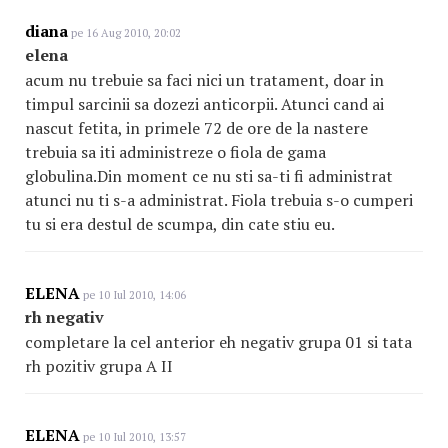
diana
pe 16 Aug 2010, 20:02
elena
acum nu trebuie sa faci nici un tratament, doar in
timpul sarcinii sa dozezi anticorpii. Atunci cand ai
nascut fetita, in primele 72 de ore de la nastere
trebuia sa iti administreze o fiola de gama
globulina.Din moment ce nu sti sa-ti fi administrat
atunci nu ti s-a administrat. Fiola trebuia s-o cumperi
tu si era destul de scumpa, din cate stiu eu.
ELENA
pe 10 Iul 2010, 14:06
rh negativ
completare la cel anterior eh negativ grupa 01 si tata
rh pozitiv grupa A II
ELENA
pe 10 Iul 2010, 13:57