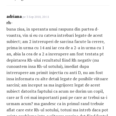
adriana
pe 3 Sep 2010, 20:11
rh-
buna ziua, in speranta unui raspuns din partea d-
voastra, vin si eu cu cateva intrebari legate de acest
subiect; am 2 intreruperi de sarcina facute la cerere,
prima in urma cu 14 ani iar cea de a 2-a in urma cu 1
an, abia la cea de a 2 a inrerupere am fost testata pt
depistarea Rh-ului rezultatul fiind Rh negativ (nu
cunoastem insa Rh-ul sotului), imediat dupa
intrerupere am primit injectia cu anti D, nu am fost
insa informata cu alte detaii legate de posibile viitoare
sarcini; am inceput sa ma ingrijorez legat de acest
subiect datorita faptului ca acum ne dorim un copil,
care ar fi cei mai importanti pasi pe care ar trebui sa-i
urmam acum? ma gandesc ca in primul rand trebuie
aflat care este Rh-ul sotului, totusi ma intreb daca pot