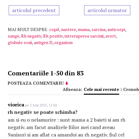
articolul precedent
articolul urmator
MAI MULT DESPRE:
copil
,
nastere
,
mama
,
sarcina
,
anticorpi
,
sange
,
Rh negativ
,
Rh pozitiv
,
intreruperea sarcinii
,
avort
,
globule rosii
,
antigen D
,
organism
Comentariile 1-50 din 83
POSTEAZA COMENTARIU
Afiseaza:
Cele mai recente
|
Cronol
viorica
pe 5 Sep 2015, 11:02
rh negativ se poate schimba?
am si eu o nelamurire : sunt mama a 2 baieti si am rh
negativ. am facut analizele fiilor mei cand aveau
9anisori si am aflat ca amandoi au rh negativ. fiul cel