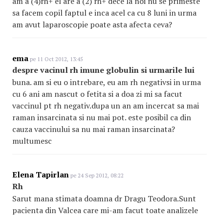
am a (4)rh+ el are a (2) rh+ dece la noi nu se primeste
sa facem copil faptul e inca acel ca cu 8 luni in urma
am avut laparoscopie poate asta afecta ceva?
ema
pe 11 Oct 2012, 13:45
despre vacinul rh imune globulin si urmarile lui
buna. am si eu o intrebare, eu am rh negativsi in urma
cu 6 ani am nascut o fetita si a doa zi mi sa facut
vaccinul pt rh negativ.dupa un an am incercat sa mai
raman insarcinata si nu mai pot. este posibil ca din
cauza vaccinului sa nu mai raman insarcinata?
multumesc
Elena Tapirlan
pe 24 Sep 2012, 08:22
Rh
Sarut mana stimata doamna dr Dragu Teodora.Sunt
pacienta din Valcea care mi-am facut toate analizele