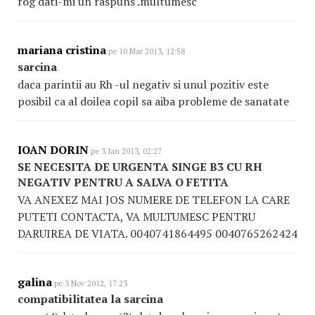
rog dati-mi un raspuns .multumesc
mariana cristina
pe 10 Mar 2013, 12:58
sarcina
daca parintii au Rh -ul negativ si unul pozitiv este
posibil ca al doilea copil sa aiba probleme de sanatate
IOAN DORIN
pe 3 Ian 2013, 02:27
SE NECESITA DE URGENTA SINGE B3 CU RH
NEGATIV PENTRU A SALVA O FETITA
VA ANEXEZ MAI JOS NUMERE DE TELEFON LA CARE
PUTETI CONTACTA, VA MULTUMESC PENTRU
DARUIREA DE VIATA. 0040741864495 0040765262424
galina
pe 3 Nov 2012, 17:23
compatibilitatea la sarcina