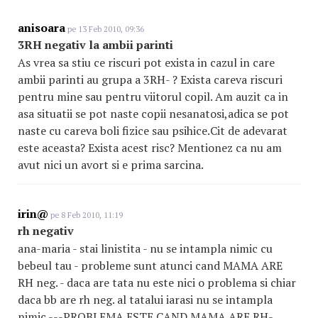
anisoara
pe 13 Feb 2010, 09:36
3RH negativ la ambii parinti
As vrea sa stiu ce riscuri pot exista in cazul in care
ambii parinti au grupa a 3RH- ? Exista careva riscuri
pentru mine sau pentru viitorul copil. Am auzit ca in
asa situatii se pot naste copii nesanatosi,adica se pot
naste cu careva boli fizice sau psihice.Cit de adevarat
este aceasta? Exista acest risc? Mentionez ca nu am
avut nici un avort si e prima sarcina.
irin@
pe 8 Feb 2010, 11:19
rh negativ
ana-maria - stai linistita - nu se intampla nimic cu
bebeul tau - probleme sunt atunci cand MAMA ARE
RH neg. - daca are tata nu este nici o problema si chiar
daca bb are rh neg. al tatalui iarasi nu se intampla
nimic ---PROBLEMA ESTE CAND MAMA ARE RH-