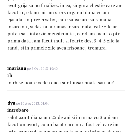
avut grija sa nu finalizez in ea, singura chestie care am
facut-o , e k nu mi-am sters organul dupa ce am
ejaculat in prezervativ , cate sanse are sa ramana
insarcina , si dak nu a ramas insarcinata, cate zile ar
putea sa-i intarzie menstruatia , cand am facut-o ptr
prima data , am facut mult si foarte des ,3-4-5 zile la
rand , si in primele zile avea frisoane , tremura.
mariana
pe 2 Oct 2013, 19:40
rh
in rh se poate vedea daca sunt insarcinata sau nu?
dya
pe 10 Aug 2013, 01:04
intrebare
salut .sunt diana am 25 de ani si in urma cu 3 ani am
facut un avort, cu un baiat care nu a fost cel care imi
este acum sot. acum vrem sa facem un bebelus dar eu