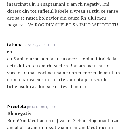
insarcinata in 14 saptamani si am rh negativ . Imi
doresc din tot sufletul bebele si vreau sa stiu ce sanse
are sa se nasca bolnavior din cauza Rh-ului meu
negativ ... VA ROG DIN SUFLET SA IMI RASPUNDETI!!
tatiana
pe 30 Aug 2011, 11:51
rh-
cu 5 ani in urma am facut un avort.copilul fiind de la
actualul sot.eu am rh -si el rh+!nu am facut nici o
vaccina dupa avort.acuma ne dorim enorm de mult un
copil,doar ca eu sunt foarte speriata pt riscurile
bebelusului.as dori si eu citeva lamuriri.
Nicoleta
pe 13 Iul 2011, 15:27
Rh negativ
Buna!Am făcut acum câțiva ani 2 chiuretaje,mai târziu
am aflat ca am rh negativ si nu mi-am făcut nici un