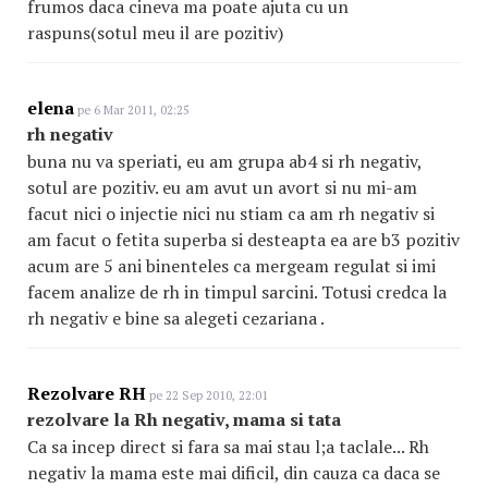
frumos daca cineva ma poate ajuta cu un
raspuns(sotul meu il are pozitiv)
elena
pe 6 Mar 2011, 02:25
rh negativ
buna nu va speriati, eu am grupa ab4 si rh negativ,
sotul are pozitiv. eu am avut un avort si nu mi-am
facut nici o injectie nici nu stiam ca am rh negativ si
am facut o fetita superba si desteapta ea are b3 pozitiv
acum are 5 ani binenteles ca mergeam regulat si imi
facem analize de rh in timpul sarcini. Totusi credca la
rh negativ e bine sa alegeti cezariana .
Rezolvare RH
pe 22 Sep 2010, 22:01
rezolvare la Rh negativ, mama si tata
Ca sa incep direct si fara sa mai stau l;a taclale... Rh
negativ la mama este mai dificil, din cauza ca daca se