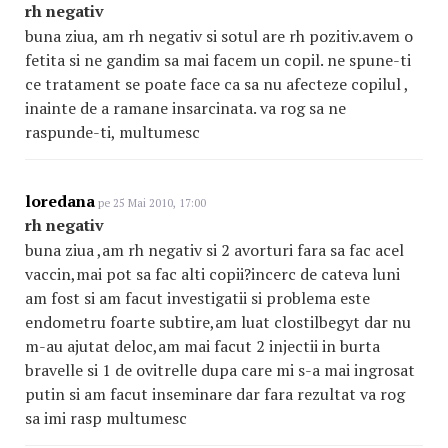
rh negativ
buna ziua, am rh negativ si sotul are rh pozitiv.avem o
fetita si ne gandim sa mai facem un copil. ne spune-ti
ce tratament se poate face ca sa nu afecteze copilul ,
inainte de a ramane insarcinata. va rog sa ne
raspunde-ti, multumesc
loredana
pe 25 Mai 2010, 17:00
rh negativ
buna ziua ,am rh negativ si 2 avorturi fara sa fac acel
vaccin,mai pot sa fac alti copii?incerc de cateva luni
am fost si am facut investigatii si problema este
endometru foarte subtire,am luat clostilbegyt dar nu
m-au ajutat deloc,am mai facut 2 injectii in burta
bravelle si 1 de ovitrelle dupa care mi s-a mai ingrosat
putin si am facut inseminare dar fara rezultat va rog
sa imi rasp multumesc