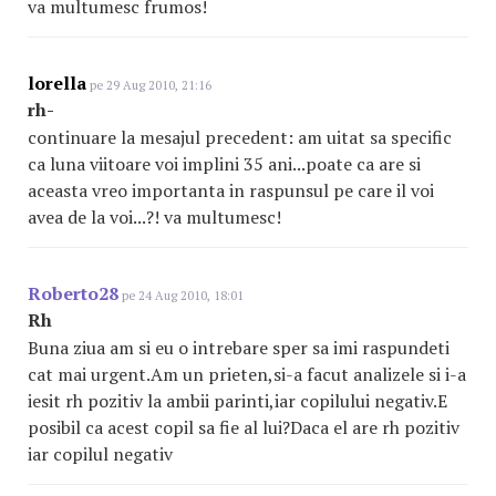
va multumesc frumos!
lorella
pe 29 Aug 2010, 21:16
rh-
continuare la mesajul precedent: am uitat sa specific
ca luna viitoare voi implini 35 ani...poate ca are si
aceasta vreo importanta in raspunsul pe care il voi
avea de la voi...?! va multumesc!
Roberto28
pe 24 Aug 2010, 18:01
Rh
Buna ziua am si eu o intrebare sper sa imi raspundeti
cat mai urgent.Am un prieten,si-a facut analizele si i-a
iesit rh pozitiv la ambii parinti,iar copilului negativ.E
posibil ca acest copil sa fie al lui?Daca el are rh pozitiv
iar copilul negativ