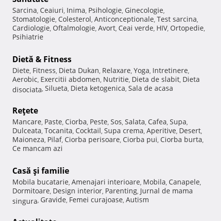
Sarcina
Ceaiuri
Inima
Psihologie
Ginecologie
,
,
,
,
,
Stomatologie
Colesterol
Anticonceptionale
Test sarcina
,
,
,
,
Cardiologie
Oftalmologie
Avort
Ceai verde
HIV
Ortopedie
,
,
,
,
,
,
Psihiatrie
Dietă & Fitness
Diete
Fitness
Dieta Dukan
Relaxare
Yoga
Intretinere
,
,
,
,
,
,
Aerobic
Exercitii abdomen
Nutritie
Dieta de slabit
Dieta
,
,
,
,
Silueta
Dieta ketogenica
Sala de acasa
disociata
,
,
,
Reţete
Mancare
Paste
Ciorba
Peste
Sos
Salata
Cafea
Supa
,
,
,
,
,
,
,
,
Dulceata
Tocanita
Cocktail
Supa crema
Aperitive
Desert
,
,
,
,
,
,
Maioneza
Pilaf
Ciorba perisoare
Ciorba pui
Ciorba burta
,
,
,
,
,
Ce mancam azi
Casă şi familie
Mobila bucatarie
Amenajari interioare
Mobila
Canapele
,
,
,
,
Dormitoare
Design interior
Parenting
Jurnal de mama
,
,
,
Gravide
Femei curajoase
Autism
singura
,
,
,