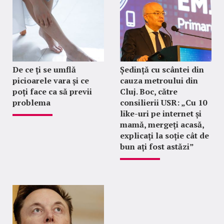
De ce ți se umflă
Ședință cu scântei din
picioarele vara și ce
cauza metroului din
poți face ca să previi
Cluj. Boc, către
problema
consilierii USR: „Cu 10
like-uri pe internet și
mamă, mergeți acasă,
explicați la soție cât de
bun ați fost astăzi”