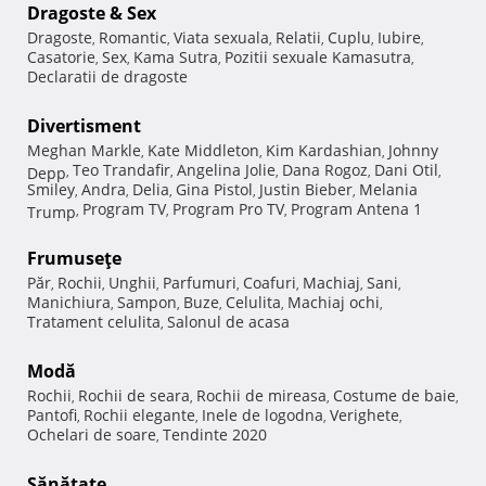
Dragoste & Sex
Dragoste
Romantic
Viata sexuala
Relatii
Cuplu
Iubire
,
,
,
,
,
,
Casatorie
Sex
Kama Sutra
Pozitii sexuale Kamasutra
,
,
,
,
Declaratii de dragoste
Divertisment
Meghan Markle
Kate Middleton
Kim Kardashian
Johnny
,
,
,
Teo Trandafir
Angelina Jolie
Dana Rogoz
Dani Otil
Depp
,
,
,
,
,
Smiley
Andra
Delia
Gina Pistol
Justin Bieber
Melania
,
,
,
,
,
Program TV
Program Pro TV
Program Antena 1
Trump
,
,
,
Frumuseţe
Păr
Rochii
Unghii
Parfumuri
Coafuri
Machiaj
Sani
,
,
,
,
,
,
,
Manichiura
Sampon
Buze
Celulita
Machiaj ochi
,
,
,
,
,
Tratament celulita
Salonul de acasa
,
Modă
Rochii
Rochii de seara
Rochii de mireasa
Costume de baie
,
,
,
,
Pantofi
Rochii elegante
Inele de logodna
Verighete
,
,
,
,
Ochelari de soare
Tendinte 2020
,
Sănătate