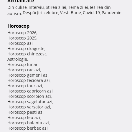
Actualitate
Din culise
Interviu
Stirea zilei
Tema zilei
Iesirea din
,
,
,
,
Despărţiri celebre
Vesti Bune
Covid-19
Pandemie
autism
,
,
,
,
Horoscop
Horoscop 2026
,
Horoscop 2025
,
Horoscop azi
,
Horoscop dragoste
,
Horoscop chinezesc
,
Astrologie
,
Horoscop lunar
,
Horoscop rac azi
,
Horoscop gemeni azi
,
Horoscop fecioara azi
,
Horoscop taur azi
,
Horoscop capricorn azi
,
Horoscop scorpion azi
,
Horoscop sagetator azi
,
Horoscop varsator azi
,
Horoscop pesti azi
,
Horoscop leu azi
,
Horoscop balanta azi
,
Horoscop berbec azi
,