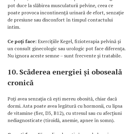
pot duce la slăbirea musculaturii pelvine, ceea ce
poate provoca incontinență urinară de efort, senzație
de presiune sau disconfort în timpul contactului
intim.
Ce poți face:
Exercițiile Kegel, fizioterapia pelvină și
un consult ginecologic sau urologic pot face diferența.
Nu ignora aceste semne – sunt frecvente și tratabile.
10. Scăderea energiei și oboseală
cronică
Poți avea senzația că ești mereu obosită, chiar dacă
dormi. Asta poate avea legătură cu hormonii, cu lipsa
de vitamine (fier, D3, B12), cu stresul sau cu afecțiuni
nediagnosticate (tiroidă, anemie, apnee în somn).