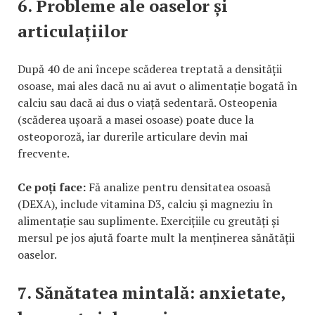
6. Probleme ale oaselor și
articulațiilor
După 40 de ani începe scăderea treptată a densității
osoase, mai ales dacă nu ai avut o alimentație bogată în
calciu sau dacă ai dus o viață sedentară. Osteopenia
(scăderea ușoară a masei osoase) poate duce la
osteoporoză, iar durerile articulare devin mai
frecvente.
Ce poți face:
Fă analize pentru densitatea osoasă
(DEXA), include vitamina D3, calciu și magneziu în
alimentație sau suplimente. Exercițiile cu greutăți și
mersul pe jos ajută foarte mult la menținerea sănătății
oaselor.
7. Sănătatea mintală: anxietate,