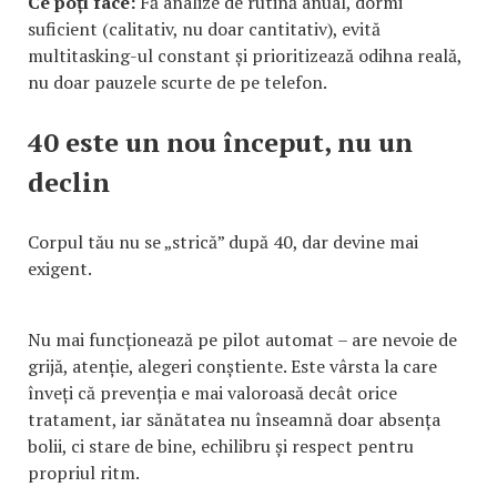
Ce poți face:
Fă analize de rutină anual, dormi
suficient (calitativ, nu doar cantitativ), evită
multitasking-ul constant și prioritizează odihna reală,
nu doar pauzele scurte de pe telefon.
40 este un nou început, nu un
declin
Corpul tău nu se „strică” după 40, dar devine mai
exigent.
Nu mai funcționează pe pilot automat – are nevoie de
grijă, atenție, alegeri conștiente. Este vârsta la care
înveți că prevenția e mai valoroasă decât orice
tratament, iar sănătatea nu înseamnă doar absența
bolii, ci stare de bine, echilibru și respect pentru
propriul ritm.