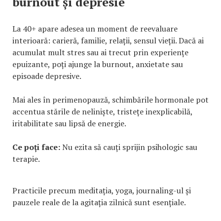
burnout și depresie
La 40+ apare adesea un moment de reevaluare
interioară: carieră, familie, relații, sensul vieții. Dacă ai
acumulat mult stres sau ai trecut prin experiențe
epuizante, poți ajunge la burnout, anxietate sau
episoade depresive.
Mai ales în perimenopauză, schimbările hormonale pot
accentua stările de neliniște, tristețe inexplicabilă,
iritabilitate sau lipsă de energie.
Ce poți face:
Nu ezita să cauți sprijin psihologic sau
terapie.
Practicile precum meditația, yoga, journaling-ul și
pauzele reale de la agitația zilnică sunt esențiale.