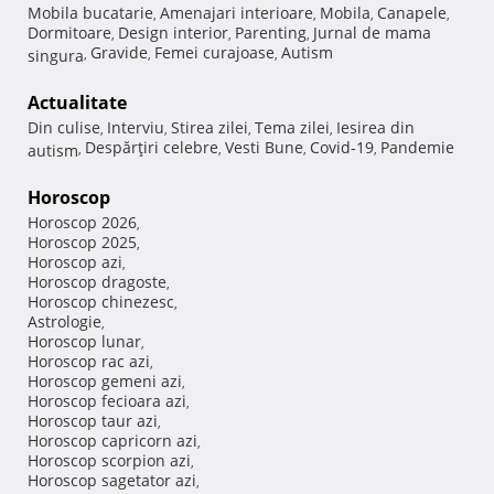
Mobila bucatarie
Amenajari interioare
Mobila
Canapele
,
,
,
,
Dormitoare
Design interior
Parenting
Jurnal de mama
,
,
,
Gravide
Femei curajoase
Autism
singura
,
,
,
Actualitate
Din culise
Interviu
Stirea zilei
Tema zilei
Iesirea din
,
,
,
,
Despărţiri celebre
Vesti Bune
Covid-19
Pandemie
autism
,
,
,
,
Horoscop
Horoscop 2026
,
Horoscop 2025
,
Horoscop azi
,
Horoscop dragoste
,
Horoscop chinezesc
,
Astrologie
,
Horoscop lunar
,
Horoscop rac azi
,
Horoscop gemeni azi
,
Horoscop fecioara azi
,
Horoscop taur azi
,
Horoscop capricorn azi
,
Horoscop scorpion azi
,
Horoscop sagetator azi
,