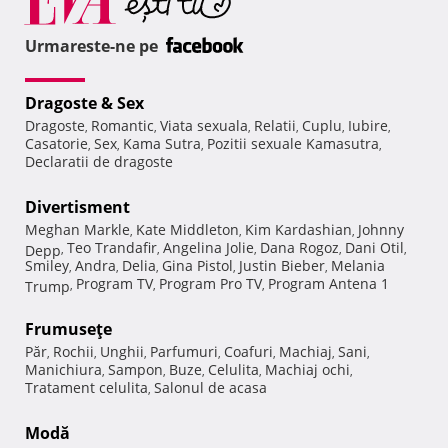
Urmareste-ne pe
Dragoste & Sex
Dragoste
Romantic
Viata sexuala
Relatii
Cuplu
Iubire
,
,
,
,
,
,
Casatorie
Sex
Kama Sutra
Pozitii sexuale Kamasutra
,
,
,
,
Declaratii de dragoste
Divertisment
Meghan Markle
Kate Middleton
Kim Kardashian
Johnny
,
,
,
Teo Trandafir
Angelina Jolie
Dana Rogoz
Dani Otil
Depp
,
,
,
,
,
Smiley
Andra
Delia
Gina Pistol
Justin Bieber
Melania
,
,
,
,
,
Program TV
Program Pro TV
Program Antena 1
Trump
,
,
,
Frumuseţe
Păr
Rochii
Unghii
Parfumuri
Coafuri
Machiaj
Sani
,
,
,
,
,
,
,
Manichiura
Sampon
Buze
Celulita
Machiaj ochi
,
,
,
,
,
Tratament celulita
Salonul de acasa
,
Modă