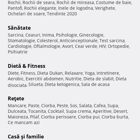
Rochii
Rochii de seara
Rochii de mireasa
Costume de baie
,
,
,
,
Pantofi
Rochii elegante
Inele de logodna
Verighete
,
,
,
,
Ochelari de soare
Tendinte 2020
,
Sănătate
Sarcina
Ceaiuri
Inima
Psihologie
Ginecologie
,
,
,
,
,
Stomatologie
Colesterol
Anticonceptionale
Test sarcina
,
,
,
,
Cardiologie
Oftalmologie
Avort
Ceai verde
HIV
Ortopedie
,
,
,
,
,
,
Psihiatrie
Dietă & Fitness
Diete
Fitness
Dieta Dukan
Relaxare
Yoga
Intretinere
,
,
,
,
,
,
Aerobic
Exercitii abdomen
Nutritie
Dieta de slabit
Dieta
,
,
,
,
Silueta
Dieta ketogenica
Sala de acasa
disociata
,
,
,
Reţete
Mancare
Paste
Ciorba
Peste
Sos
Salata
Cafea
Supa
,
,
,
,
,
,
,
,
Dulceata
Tocanita
Cocktail
Supa crema
Aperitive
Desert
,
,
,
,
,
,
Maioneza
Pilaf
Ciorba perisoare
Ciorba pui
Ciorba burta
,
,
,
,
,
Ce mancam azi
Casă şi familie