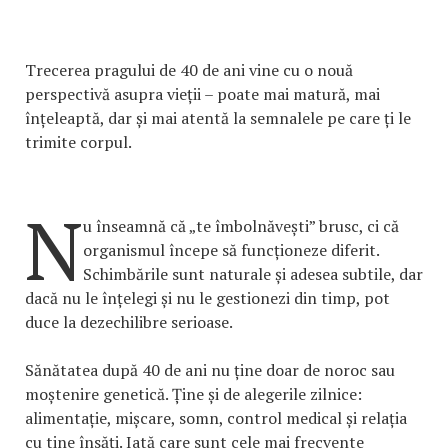
Trecerea pragului de 40 de ani vine cu o nouă
perspectivă asupra vieții – poate mai matură, mai
înțeleaptă, dar și mai atentă la semnalele pe care ți le
trimite corpul.
N
u înseamnă că „te îmbolnăvești” brusc, ci că
organismul începe să funcționeze diferit.
Schimbările sunt naturale și adesea subtile, dar
dacă nu le înțelegi și nu le gestionezi din timp, pot
duce la dezechilibre serioase.
Sănătatea după 40 de ani nu ține doar de noroc sau
moștenire genetică. Ține și de alegerile zilnice:
alimentație, mișcare, somn, control medical și relația
cu tine însăți. Iată care sunt cele mai frecvente