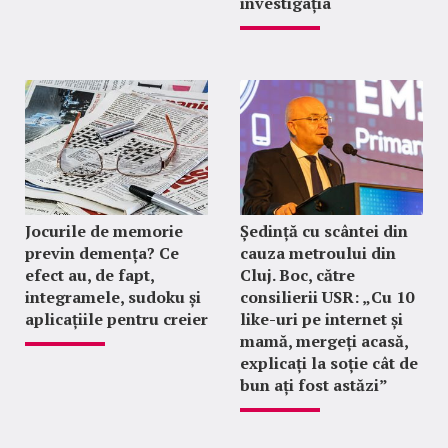
investigația
Jocurile de memorie
Ședință cu scântei din
previn demența? Ce
cauza metroului din
efect au, de fapt,
Cluj. Boc, către
integramele, sudoku și
consilierii USR: „Cu 10
aplicațiile pentru creier
like-uri pe internet și
mamă, mergeți acasă,
explicați la soție cât de
bun ați fost astăzi”