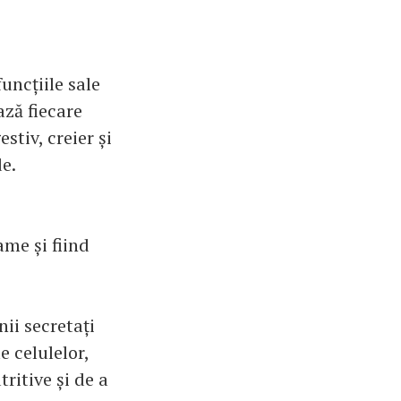
uncțiile sale
ză fiecare
stiv, creier și
e.
ame și fiind
nii secretați
e celulelor,
ritive și de a