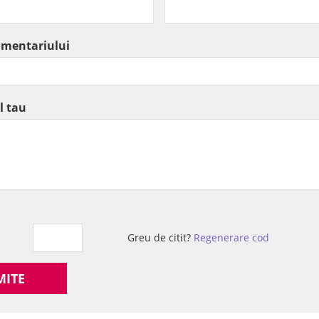
omentariului
l tau
Greu de citit?
Regenerare cod
MITE