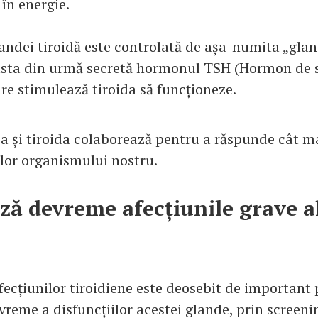
în energie.
landei tiroidă este controlată de așa-numita „gl
asta din urmă secretă hormonul TSH (Hormon de 
are stimulează tiroida să funcționeze.
za și tiroida colaborează pentru a răspunde cât ma
lor organismului nostru.
ză devreme afecțiunile grave a
fecțiunilor tiroidiene este deosebit de important
vreme a disfuncțiilor acestei glande, prin screeni