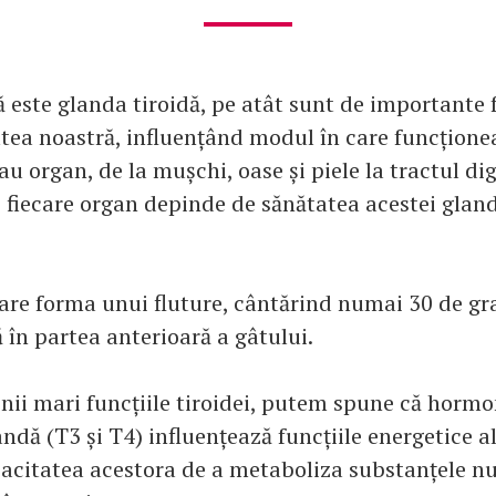
 este glanda tiroidă, pe atât sunt de importante f
tea noastră, influențând modul în care funcționea
sau organ, de la mușchi, oase și piele la tractul dige
c fiecare organ depinde de sănătatea acestei gland
 are forma unui fluture, cântărind numai 30 de gr
ă în partea anterioară a gâtului.
inii mari funcțiile tiroidei, putem spune că hormo
ndă (T3 și T4) influențează funcțiile energetice al
acitatea acestora de a metaboliza substanțele nut