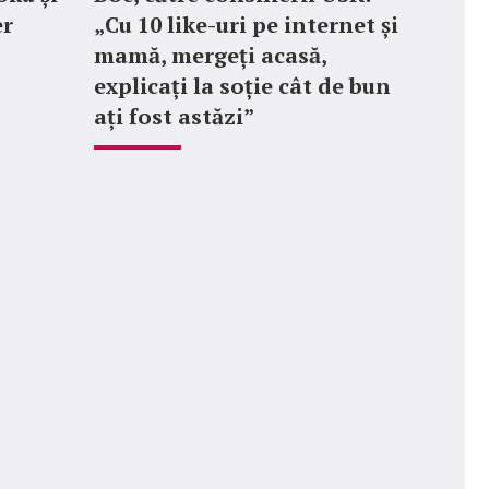
er
„Cu 10 like-uri pe internet și
mamă, mergeți acasă,
explicați la soție cât de bun
ați fost astăzi”