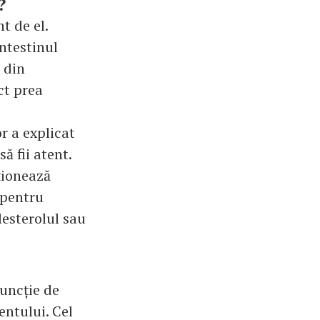
?
t de el.
ntestinul
 din
ct prea
r a explicat
ă fii atent.
ționează
 pentru
lesterolul sau
funcție de
ntului. Cel