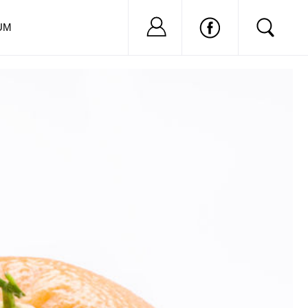
Nu ai cont?
Inregistreaza-
UM