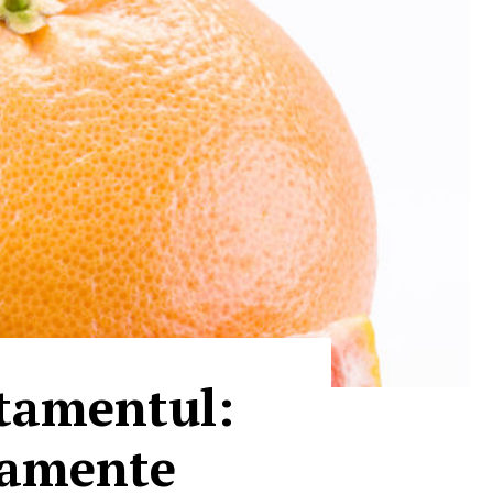
atamentul:
camente