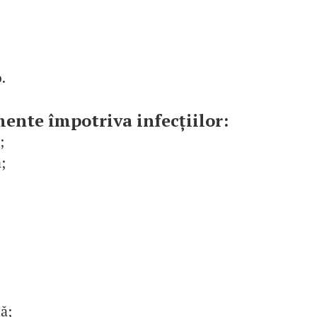
.
ente împotriva infecțiilor:
;
;
ă;