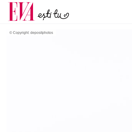
și 60 de ani. De ce te t
Carieră
pe măsură ce înaintez
Actualitate
© Copyright: depositphotos