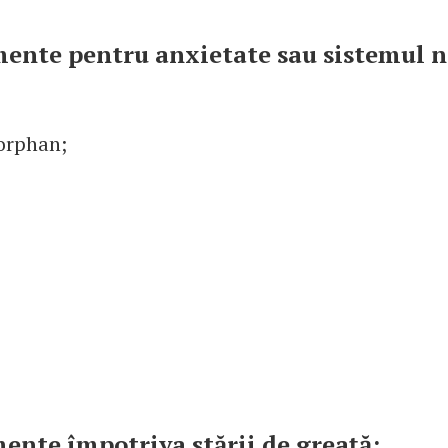
ente pentru anxietate sau sistemul n
orphan;
.
ente împotriva stării de greață: