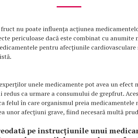
 fruct nu poate influența acțiunea medicamentel
ecte periculoase dacă este combinat cu anumite
medicamentele pentru afecțiunile cardiovasculare
istă.
t experților unele medicamente pot avea un efect 
i redus ca urmare a consumului de grepfrut. Aces
ca felul în care organismul preia medicamentele 
ea unor afecțiuni grave, fiind necesară multă pru
reodată pe instrucțiunile unui medic