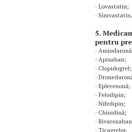
- Lovastatin;
- Simvastatin
5. Medicam
pentru pre
- Amiodaronă
- Apixaban;
- Clopidogrel;
- Dronedaron
- Eplerenonă;
- Felodipin;
- Nifedipin;
- Chinidină;
- Rivaroxaban
- Ticagrelor.