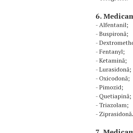
6. Medicam
- Alfentanil;
- Buspironă;
- Dextrometh
- Fentanyl;
- Ketamină;
- Lurasidonă;
- Oxicodonă;
- Pimozid;
- Quetiapină;
- Triazolam;
- Ziprasidonă
7. Medicam