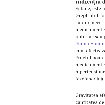
indicația d
Ei bine, este 
Grepfrutul co
subțire neces
medicamente. 
puternic sau p
Emma Hamme
cum afectează 
Fructul poate
medicamentele
hipertensiune 
fexofenadină 
Gravitatea efe
cantitatea de