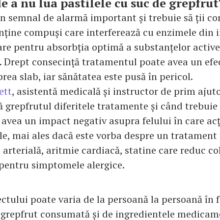
e a nu lua pastilele cu suc de grepfrut
un semnal de alarmă important și trebuie să ții con
nține compuși care interferează cu enzimele din i
are pentru absorbția optimă a substanțelor active
Drept consecință tratamentul poate avea un efe
rea slab, iar sănătatea este pusă în pericol.
tt
, asistentă medicală și instructor de prim ajuto
grepfrutul diferitele tratamente și când trebuie s
 avea un impact negativ asupra felului în care ac
, mai ales dacă este vorba despre un tratament
arterială, aritmie cardiacă, statine care reduc co
pentru simptomele alergice.
ctului poate varia de la persoană la persoană în 
 grepfrut consumată și de ingredientele medicame