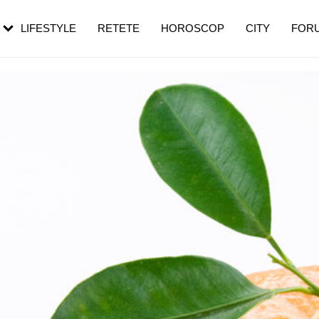
rezești mai des
Cât durează, cum te pregătești și cât
i în vârstă
de dureroasă este investigația
LIFESTYLE
RETETE
HOROSCOP
CITY
FOR