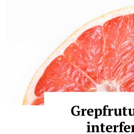
Grepfrutu
interf