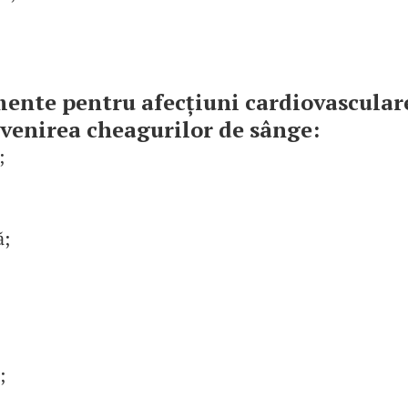
.
ente pentru afecțiuni cardiovascular
venirea cheagurilor de sânge:
;
ă;
;