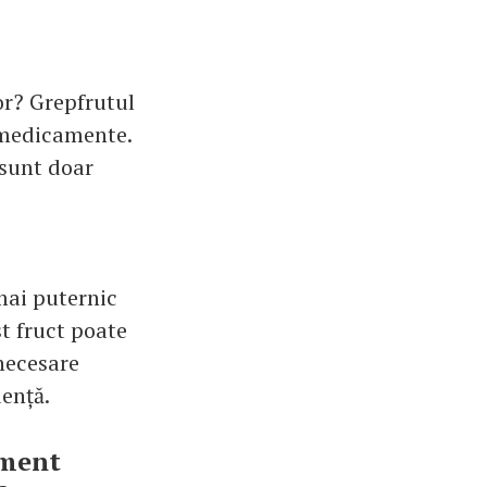
or? Grepfrutul
 medicamente.
 sunt doar
mai puternic
t fruct poate
necesare
dență.
ament