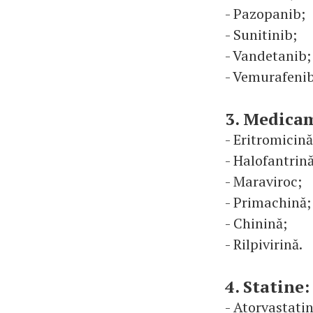
- Pazopanib;
- Sunitinib;
- Vandetanib;
- Vemurafenib
3. Medicam
- Eritromicină
- Halofantrină
- Maraviroc;
- Primachină;
- Chinină;
- Rilpivirină.
4. Statine:
- Atorvastatin