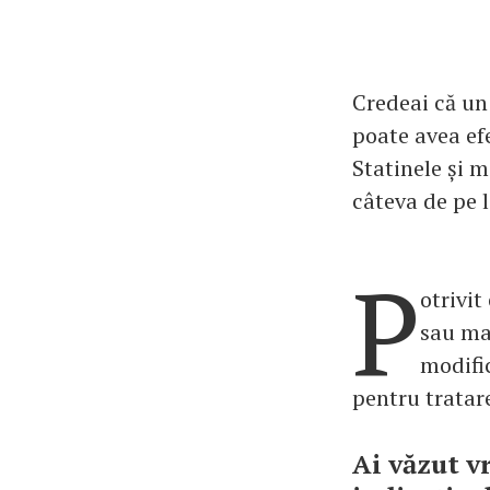
Credeai că un
poate avea ef
Statinele și 
câteva de pe l
P
otrivi
sau ma
modifi
pentru tratar
Ai văzut v