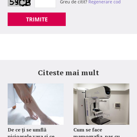
Greu de citit?
Regenerare cod
TRIMITE
Citeste mai mult
De ce ți se umflă
Cum se face
picioarele vara și ce
mamografia, pas cu