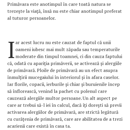
Primăvara este anotimpul în care toată natura se
trezește la viață, însă nu este chiar anotimpul preferat
al tuturor persoanelor.
I
ar acest lucru nu este cauzat de faptul că unii
oameni iubesc mai mult zăpada sau temperaturile
moderate din timpul toamnei, ci din cauza faptului
că, odată cu apariția primăverii, se activează și alergiile
de primăvară. Ploile de primăvară au un efect asupra
înmulțirii mucegaiului în interiorul și în afara caselor.
Iar florile, copacii, ierburile și chiar și buruienile încep
să înflorească, venind la pachet cu polenul care
cauzează alergiile multor persoane. Un alt aspect pe
care ar trebui să-l iei în calcul, dacă îți dorești să previi
activarea alergiilor de primăvară, are strictă legătură
cu curățenia de primăvară, care are abilitatea de a trezi
acarienii care există în casa ta.