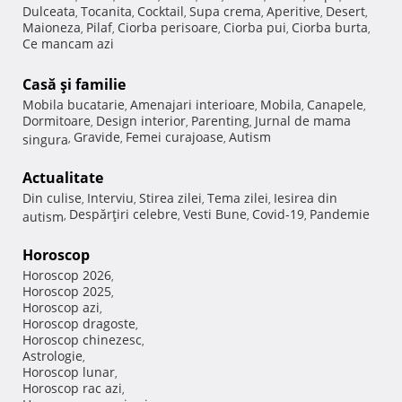
Dulceata
Tocanita
Cocktail
Supa crema
Aperitive
Desert
,
,
,
,
,
,
Maioneza
Pilaf
Ciorba perisoare
Ciorba pui
Ciorba burta
,
,
,
,
,
Ce mancam azi
Casă şi familie
Mobila bucatarie
Amenajari interioare
Mobila
Canapele
,
,
,
,
Dormitoare
Design interior
Parenting
Jurnal de mama
,
,
,
Gravide
Femei curajoase
Autism
singura
,
,
,
Actualitate
Din culise
Interviu
Stirea zilei
Tema zilei
Iesirea din
,
,
,
,
Despărţiri celebre
Vesti Bune
Covid-19
Pandemie
autism
,
,
,
,
Horoscop
Horoscop 2026
,
Horoscop 2025
,
Horoscop azi
,
Horoscop dragoste
,
Horoscop chinezesc
,
Astrologie
,
Horoscop lunar
,
Horoscop rac azi
,