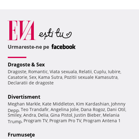
Urmareste-ne pe
Dragoste & Sex
Dragoste
Romantic
Viata sexuala
Relatii
Cuplu
Iubire
,
,
,
,
,
,
Casatorie
Sex
Kama Sutra
Pozitii sexuale Kamasutra
,
,
,
,
Declaratii de dragoste
Divertisment
Meghan Markle
Kate Middleton
Kim Kardashian
Johnny
,
,
,
Teo Trandafir
Angelina Jolie
Dana Rogoz
Dani Otil
Depp
,
,
,
,
,
Smiley
Andra
Delia
Gina Pistol
Justin Bieber
Melania
,
,
,
,
,
Program TV
Program Pro TV
Program Antena 1
Trump
,
,
,
Frumuseţe