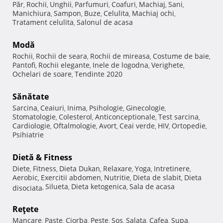
Păr
Rochii
Unghii
Parfumuri
Coafuri
Machiaj
Sani
,
,
,
,
,
,
,
Manichiura
Sampon
Buze
Celulita
Machiaj ochi
,
,
,
,
,
Tratament celulita
Salonul de acasa
,
Modă
Rochii
Rochii de seara
Rochii de mireasa
Costume de baie
,
,
,
,
Pantofi
Rochii elegante
Inele de logodna
Verighete
,
,
,
,
Ochelari de soare
Tendinte 2020
,
Sănătate
Sarcina
Ceaiuri
Inima
Psihologie
Ginecologie
,
,
,
,
,
Stomatologie
Colesterol
Anticonceptionale
Test sarcina
,
,
,
,
Cardiologie
Oftalmologie
Avort
Ceai verde
HIV
Ortopedie
,
,
,
,
,
,
Psihiatrie
Dietă & Fitness
Diete
Fitness
Dieta Dukan
Relaxare
Yoga
Intretinere
,
,
,
,
,
,
Aerobic
Exercitii abdomen
Nutritie
Dieta de slabit
Dieta
,
,
,
,
Silueta
Dieta ketogenica
Sala de acasa
disociata
,
,
,
Reţete
Mancare
Paste
Ciorba
Peste
Sos
Salata
Cafea
Supa
,
,
,
,
,
,
,
,