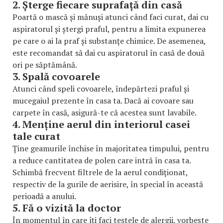
2. Șterge fiecare suprafață din casă
Poartă o mască și mănuși atunci când faci curat, dai cu
aspiratorul și ștergi praful, pentru a limita expunerea
pe care o ai la praf și substanțe chimice. De asemenea,
este recomandat să dai cu aspiratorul în casă de două
ori pe săptămână.
3. Spală covoarele
Atunci când speli covoarele, îndepărtezi praful și
mucegaiul prezente în casa ta. Dacă ai covoare sau
carpete în casă, asigură-te că acestea sunt lavabile.
4. Menține aerul din interiorul casei
tale curat
Ține geamurile închise în majoritatea timpului, pentru
a reduce cantitatea de polen care intră în casa ta.
Schimbă frecvent filtrele de la aerul condiționat,
respectiv de la gurile de aerisire, în special în această
perioadă a anului.
5. Fă o vizită la doctor
În momentul în care îți faci testele de alergii, vorbește