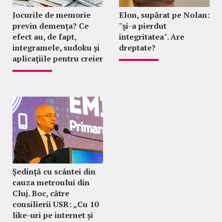
Jocurile de memorie
Elon, supărat pe Nolan:
previn demența? Ce
"şi-a pierdut
efect au, de fapt,
integritatea". Are
integramele, sudoku și
dreptate?
aplicațiile pentru creier
Ședință cu scântei din
cauza metroului din
Cluj. Boc, către
consilierii USR: „Cu 10
like-uri pe internet și