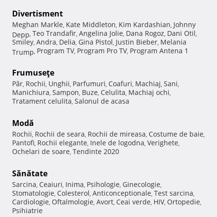
Divertisment
Meghan Markle
Kate Middleton
Kim Kardashian
Johnny
,
,
,
Teo Trandafir
Angelina Jolie
Dana Rogoz
Dani Otil
Depp
,
,
,
,
,
Smiley
Andra
Delia
Gina Pistol
Justin Bieber
Melania
,
,
,
,
,
Program TV
Program Pro TV
Program Antena 1
Trump
,
,
,
Frumuseţe
Păr
Rochii
Unghii
Parfumuri
Coafuri
Machiaj
Sani
,
,
,
,
,
,
,
Manichiura
Sampon
Buze
Celulita
Machiaj ochi
,
,
,
,
,
Tratament celulita
Salonul de acasa
,
Modă
Rochii
Rochii de seara
Rochii de mireasa
Costume de baie
,
,
,
,
Pantofi
Rochii elegante
Inele de logodna
Verighete
,
,
,
,
Ochelari de soare
Tendinte 2020
,
Sănătate
Sarcina
Ceaiuri
Inima
Psihologie
Ginecologie
,
,
,
,
,
Stomatologie
Colesterol
Anticonceptionale
Test sarcina
,
,
,
,
Cardiologie
Oftalmologie
Avort
Ceai verde
HIV
Ortopedie
,
,
,
,
,
,
Psihiatrie