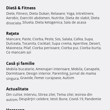
Dietă & Fitness
Diete
Fitness
Dieta Dukan
Relaxare
Yoga
Intretinere
,
,
,
,
,
,
Aerobic
Exercitii abdomen
Nutritie
Dieta de slabit
Dieta
,
,
,
,
Silueta
Dieta ketogenica
Sala de acasa
disociata
,
,
,
Reţete
Mancare
Paste
Ciorba
Peste
Sos
Salata
Cafea
Supa
,
,
,
,
,
,
,
,
Dulceata
Tocanita
Cocktail
Supa crema
Aperitive
Desert
,
,
,
,
,
,
Maioneza
Pilaf
Ciorba perisoare
Ciorba pui
Ciorba burta
,
,
,
,
,
Ce mancam azi
Casă şi familie
Mobila bucatarie
Amenajari interioare
Mobila
Canapele
,
,
,
,
Dormitoare
Design interior
Parenting
Jurnal de mama
,
,
,
Gravide
Femei curajoase
Autism
singura
,
,
,
Actualitate
Din culise
Interviu
Stirea zilei
Tema zilei
Iesirea din
,
,
,
,
Despărţiri celebre
Vesti Bune
Covid-19
Pandemie
autism
,
,
,
,