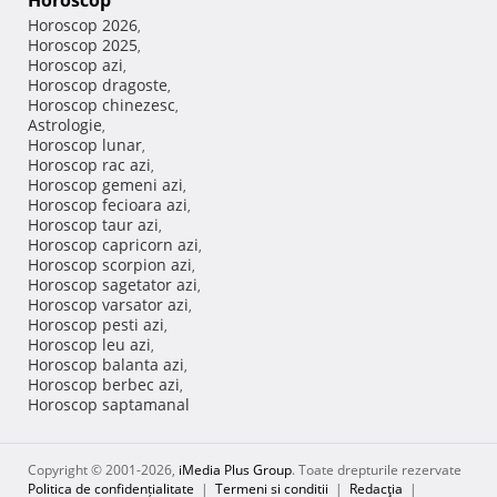
Horoscop
Horoscop 2026
,
Horoscop 2025
,
Horoscop azi
,
Horoscop dragoste
,
Horoscop chinezesc
,
Astrologie
,
Horoscop lunar
,
Horoscop rac azi
,
Horoscop gemeni azi
,
Horoscop fecioara azi
,
Horoscop taur azi
,
Horoscop capricorn azi
,
Horoscop scorpion azi
,
Horoscop sagetator azi
,
Horoscop varsator azi
,
Horoscop pesti azi
,
Horoscop leu azi
,
Horoscop balanta azi
,
Horoscop berbec azi
,
Horoscop saptamanal
Copyright © 2001-2026,
iMedia Plus Group
. Toate drepturile rezervate
Politica de confidențialitate
|
Termeni si conditii
|
Redacţia
|