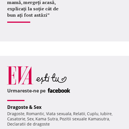
mamă, mergeți acasă,
explicați la soție cât de
bun ați fost astăzi”
Urmareste-ne pe
Dragoste & Sex
Dragoste
Romantic
Viata sexuala
Relatii
Cuplu
Iubire
,
,
,
,
,
,
Casatorie
Sex
Kama Sutra
Pozitii sexuale Kamasutra
,
,
,
,
Declaratii de dragoste