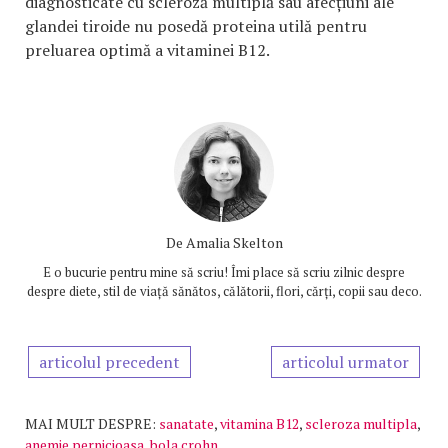
diagnosticate cu scleroză multiplă sau afecțiuni ale
glandei tiroide nu posedă proteina utilă pentru
preluarea optimă a vitaminei B12.
De
Amalia Skelton
E o bucurie pentru mine să scriu! Îmi place să scriu zilnic despre
despre diete, stil de viață sănătos, călătorii, flori, cărți, copii sau deco.
articolul precedent
articolul urmator
MAI MULT DESPRE:
sanatate
,
vitamina B12
,
scleroza multipla
,
anemie pernicioasa
,
bola crohn