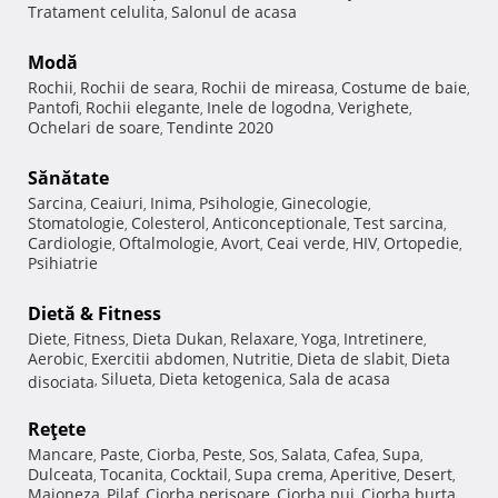
Tratament celulita
Salonul de acasa
,
Modă
Rochii
Rochii de seara
Rochii de mireasa
Costume de baie
,
,
,
,
Pantofi
Rochii elegante
Inele de logodna
Verighete
,
,
,
,
Ochelari de soare
Tendinte 2020
,
Sănătate
Sarcina
Ceaiuri
Inima
Psihologie
Ginecologie
,
,
,
,
,
Stomatologie
Colesterol
Anticonceptionale
Test sarcina
,
,
,
,
Cardiologie
Oftalmologie
Avort
Ceai verde
HIV
Ortopedie
,
,
,
,
,
,
Psihiatrie
Dietă & Fitness
Diete
Fitness
Dieta Dukan
Relaxare
Yoga
Intretinere
,
,
,
,
,
,
Aerobic
Exercitii abdomen
Nutritie
Dieta de slabit
Dieta
,
,
,
,
Silueta
Dieta ketogenica
Sala de acasa
disociata
,
,
,
Reţete
Mancare
Paste
Ciorba
Peste
Sos
Salata
Cafea
Supa
,
,
,
,
,
,
,
,
Dulceata
Tocanita
Cocktail
Supa crema
Aperitive
Desert
,
,
,
,
,
,
Maioneza
Pilaf
Ciorba perisoare
Ciorba pui
Ciorba burta
,
,
,
,
,