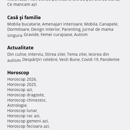
Ce mancam azi
Casă şi familie
Mobila bucatarie
Amenajari interioare
Mobila
Canapele
,
,
,
,
Dormitoare
Design interior
Parenting
Jurnal de mama
,
,
,
Gravide
Femei curajoase
Autism
singura
,
,
,
Actualitate
Din culise
Interviu
Stirea zilei
Tema zilei
Iesirea din
,
,
,
,
Despărţiri celebre
Vesti Bune
Covid-19
Pandemie
autism
,
,
,
,
Horoscop
Horoscop 2026
,
Horoscop 2025
,
Horoscop azi
,
Horoscop dragoste
,
Horoscop chinezesc
,
Astrologie
,
Horoscop lunar
,
Horoscop rac azi
,
Horoscop gemeni azi
,
Horoscop fecioara azi
,