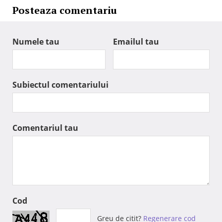
Posteaza comentariu
Numele tau
Emailul tau
Subiectul comentariului
Comentariul tau
Cod
Greu de citit?
Regenerare cod