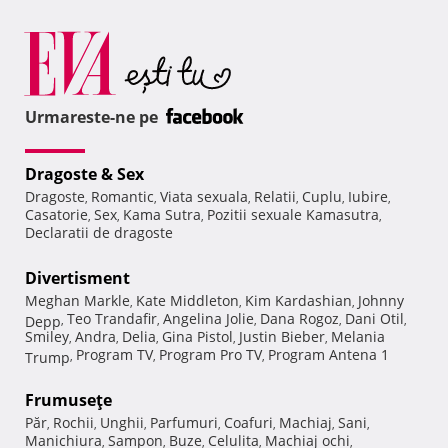
Urmareste-ne pe
Dragoste & Sex
Dragoste
Romantic
Viata sexuala
Relatii
Cuplu
Iubire
,
,
,
,
,
,
Casatorie
Sex
Kama Sutra
Pozitii sexuale Kamasutra
,
,
,
,
Declaratii de dragoste
Divertisment
Meghan Markle
Kate Middleton
Kim Kardashian
Johnny
,
,
,
Teo Trandafir
Angelina Jolie
Dana Rogoz
Dani Otil
Depp
,
,
,
,
,
Smiley
Andra
Delia
Gina Pistol
Justin Bieber
Melania
,
,
,
,
,
Program TV
Program Pro TV
Program Antena 1
Trump
,
,
,
Frumuseţe
Păr
Rochii
Unghii
Parfumuri
Coafuri
Machiaj
Sani
,
,
,
,
,
,
,
Manichiura
Sampon
Buze
Celulita
Machiaj ochi
,
,
,
,
,