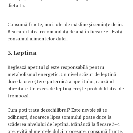
dieta ta.
Consumă fructe, nuci, ulei de măsline și semințe de in.
Bea cantitatea recomandată de apă în fiecare zi. Evită
consumul alimentelor dulci.
3. Leptina
Reglează apetitul și este responsabilă pentru
metabolismul energetic. Un nivel scăzut de leptină
duce la o creștere puternică a apetitului, cauzând
obezitate. Un exces de leptină crește probabilitatea de
tromboză.
Cum poți trata dezechilibrul? Este nevoie să te
odihnești, deoarece lipsa somnului poate duce la
scăderea nivelului de leptină. Mănâncă la fiecare 3-4
ore, evită alimentele dulci procesate, consumă fructe,