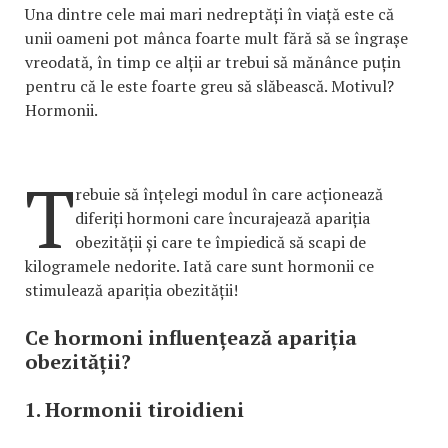
Una dintre cele mai mari nedreptăți în viață este că
unii oameni pot mânca foarte mult fără să se îngrașe
vreodată, în timp ce alții ar trebui să mănânce puțin
pentru că le este foarte greu să slăbească. Motivul?
Hormonii.
T
rebuie să înțelegi modul în care acționează
diferiți hormoni care încurajează apariția
obezității și care te împiedică să scapi de
kilogramele nedorite. Iată care sunt hormonii ce
stimulează apariția obezității!
Ce hormoni influențează apariția
obezității?
1. Hormonii tiroidieni