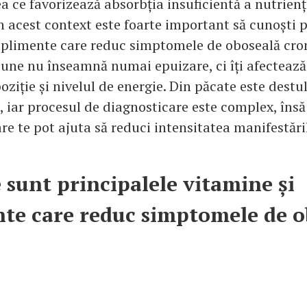
ea ce favorizează absorbția insuficientă a nutrienț
n acest context este foarte important să cunoști p
uplimente care reduc simptomele de oboseală cro
une nu înseamnă numai epuizare, ci îți afectează 
oziție și nivelul de energie. Din păcate este destu
 iar procesul de diagnosticare este complex, însă
e te pot ajuta să reduci intensitatea manifestăril
e sunt principalele vitamine și
te care reduc simptomele de o