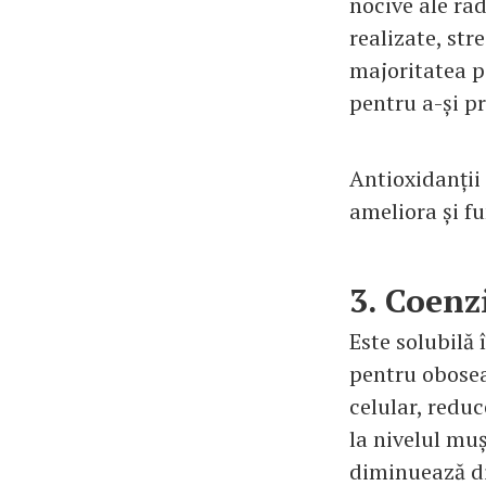
nocive ale rad
realizate, str
majoritatea pa
pentru a-și p
Antioxidanții
ameliora și f
3. Coen
Este solubilă 
pentru obosea
celular, reduc
la nivelul muș
diminuează dis