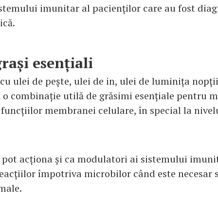
istemului imunitar al pacienților care au fost diag
ică.
grași esențiali
u ulei de pește, ulei de in, ulei de luminița nopți
ă o combinație utilă de grăsimi esențiale pentru 
a funcțiilor membranei celulare, în special la nive
pot acționa și ca modulatori ai sistemului imuni
reacțiilor împotriva microbilor când este necesar 
male.