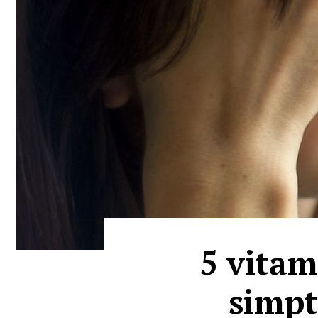
5 vitam
simpt