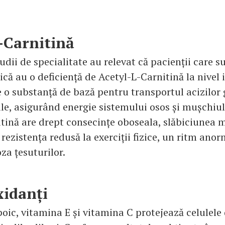
-Carnitină
ii de specialitate au relevat că pacienții care s
că au o deficiență de Acetyl-L-Carnitină la nivel i
 o substanță de bază pentru transportul acizilor 
le, asigurând energie sistemului osos și mușchiul
itină are drept consecințe oboseala, slăbiciunea 
 rezistența redusă la exerciții fizice, un ritm anor
oza țesuturilor.
xidanți
poic, vitamina E și vitamina C protejează celulele 