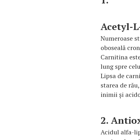
1.
Acetyl-L
Numeroase stud
oboseală croni
Carnitina este
lung spre celu
Lipsa de carn
starea de rău,
inimii și acid
2. Antio
Acidul alfa-li