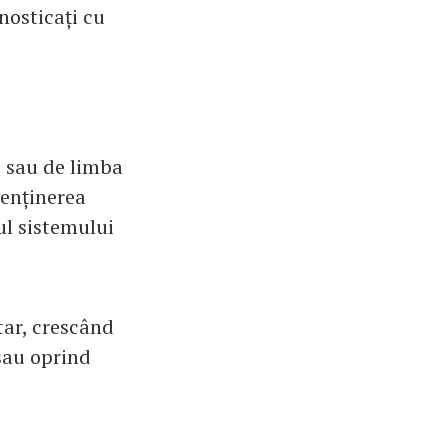
nosticați cu
i sau de limba
menținerea
lul sistemului
tar, crescând
sau oprind