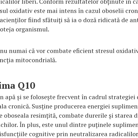
icalilor liberi. Conform rezultatelor obținute în c
esul oxidativ este mai intens în cazul oboselii cron
cienților fiind sfătuiți să ia o doză ridicată de an
roteja organismul.
 nu numai că vor combate eficient stresul oxidativ
uncția mitocondrială.
zima Q10
în apă și se folosește frecvent în cadrul strategie
la cronică. Susține producerea energiei supliment
e oboseala resimțită, combate durerile și starea d
chilor. În plus, este unul dintre puținele suplime
funcțiile cognitive prin neutralizarea radicalilor 