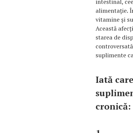
intestinal, ce
alimentație. Î
vitamine și s
Această afecți
starea de disp
controversată,
suplimente car
Iată car
suplimen
cronică: