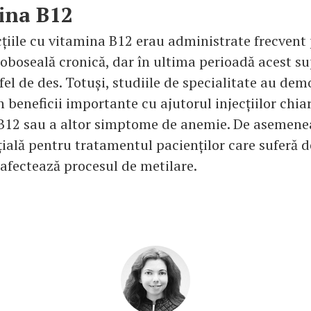
ina B12
cțiile cu vitamina B12 erau administrate frecvent 
oboseală cronică, dar în ultima perioadă acest s
a fel de des. Totuși, studiile de specialitate au de
n beneficii importante cu ajutorul injecțiilor chiar
 B12 sau a altor simptome de anemie. De asemene
țială pentru tratamentul pacienților care suferă d
 afectează procesul de metilare.