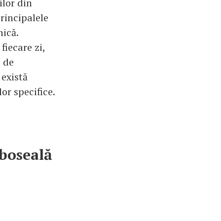
ilor din
rincipalele
nică.
fiecare zi,
l de
 există
or specifice.
boseală