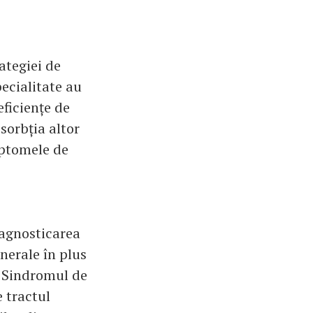
ategiei de
ecialitate au
ficiențe de
sorbția altor
mptomele de
iagnosticarea
nerale în plus
. Sindromul de
 tractul