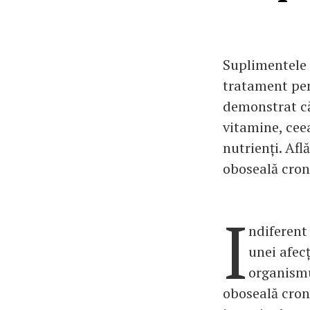
Suplimentele 
tratament pen
demonstrat că
vitamine, ceea
nutrienți. Af
oboseală croni
I
ndiferent
unei afec
organismu
oboseală cron