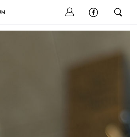
Nu ai cont?
Inregistreaza-
UM