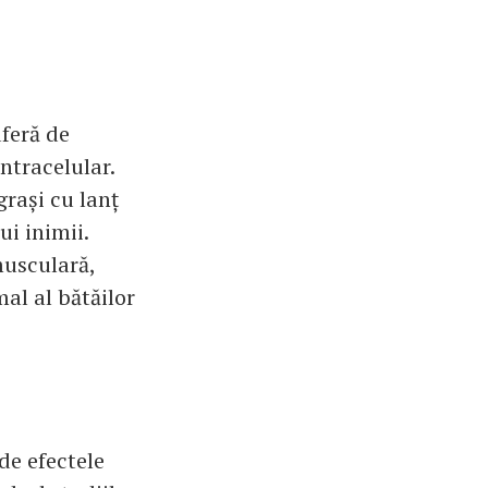
uferă de
ntracelular.
grași cu lanț
ui inimii.
musculară,
mal al bătăilor
de efectele