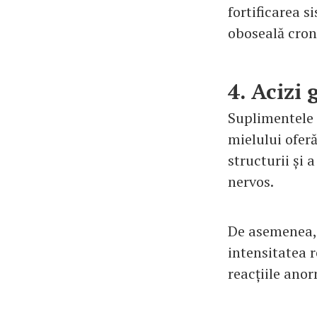
fortificarea s
oboseală cron
4. Acizi 
Suplimentele c
mielului ofer
structurii și 
nervos.
De asemenea, 
intensitatea 
reacțiile anor