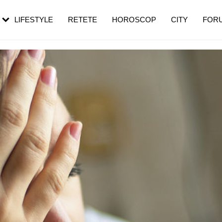
rebui să mergi
și 60 de ani. De ce te trezești mai des
pe măsură ce înaintezi în vârstă
LIFESTYLE
RETETE
HOROSCOP
CITY
FOR