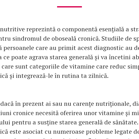
nutritive reprezintă o componentă esențială a str
tru sindromul de oboseală cronică. Studiile de sp
 persoanele care au primit acest diagnostic au de
 ce poate agrava starea generală și va încetini ab
lă care sunt categoriile de vitamine care reduc si
că și integrează-le în rutina ta zilnică.
 dacă în prezent ai sau nu carențe nutriționale, d
țiuni cronice necesită oferirea unor vitamine și mi
lui pentru a susține starea generală de sănătate
ică este asociat cu numeroase probleme legate de