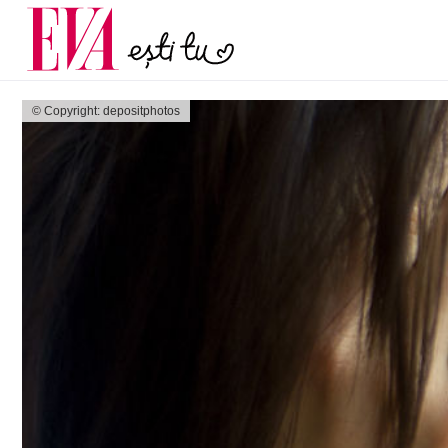
menopauză și când ar t
Carieră
la medic
Actualitate
© Copyright: depositphotos