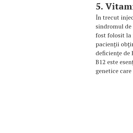
5. Vitam
În trecut inje
sindromul de 
fost folosit l
pacienții obți
deficiențe de
B12 este esen
genetice care