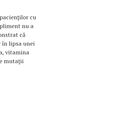
pacienților cu
upliment nu a
monstrat că
 în lipsa unei
a, vitamina
e mutații