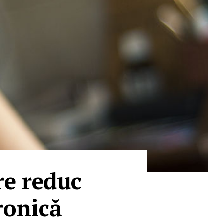
re reduc
ronică