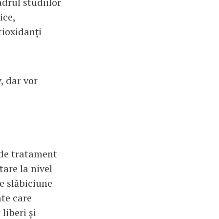
adrul studiilor
ice,
tioxidanți
, dar vor
i de tratament
are la nivel
e slăbiciune
nte care
liberi și