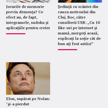
Jocurile de memorie
Ședință cu scântei din
previn demența? Ce
cauza metroului din
efect au, de fapt,
Cluj. Boc, către
integramele, sudoku și
consilierii USR: „Cu 10
aplicațiile pentru creier
like-uri pe internet și
mamă, mergeți acasă,
explicați la soție cât de
bun ați fost astăzi”
Elon, supărat pe Nolan:
"şi-a pierdut