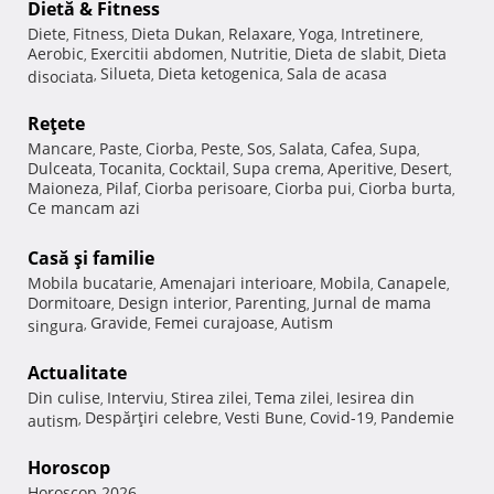
Dietă & Fitness
Diete
Fitness
Dieta Dukan
Relaxare
Yoga
Intretinere
,
,
,
,
,
,
Aerobic
Exercitii abdomen
Nutritie
Dieta de slabit
Dieta
,
,
,
,
Silueta
Dieta ketogenica
Sala de acasa
disociata
,
,
,
Reţete
Mancare
Paste
Ciorba
Peste
Sos
Salata
Cafea
Supa
,
,
,
,
,
,
,
,
Dulceata
Tocanita
Cocktail
Supa crema
Aperitive
Desert
,
,
,
,
,
,
Maioneza
Pilaf
Ciorba perisoare
Ciorba pui
Ciorba burta
,
,
,
,
,
Ce mancam azi
Casă şi familie
Mobila bucatarie
Amenajari interioare
Mobila
Canapele
,
,
,
,
Dormitoare
Design interior
Parenting
Jurnal de mama
,
,
,
Gravide
Femei curajoase
Autism
singura
,
,
,
Actualitate
Din culise
Interviu
Stirea zilei
Tema zilei
Iesirea din
,
,
,
,
Despărţiri celebre
Vesti Bune
Covid-19
Pandemie
autism
,
,
,
,
Horoscop
Horoscop 2026
,