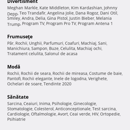
Divertisment
Meghan Markle
Kate Middleton
Kim Kardashian
Johnny
,
,
,
Teo Trandafir
Angelina Jolie
Dana Rogoz
Dani Otil
Depp
,
,
,
,
,
Smiley
Andra
Delia
Gina Pistol
Justin Bieber
Melania
,
,
,
,
,
Program TV
Program Pro TV
Program Antena 1
Trump
,
,
,
Frumuseţe
Păr
Rochii
Unghii
Parfumuri
Coafuri
Machiaj
Sani
,
,
,
,
,
,
,
Manichiura
Sampon
Buze
Celulita
Machiaj ochi
,
,
,
,
,
Tratament celulita
Salonul de acasa
,
Modă
Rochii
Rochii de seara
Rochii de mireasa
Costume de baie
,
,
,
,
Pantofi
Rochii elegante
Inele de logodna
Verighete
,
,
,
,
Ochelari de soare
Tendinte 2020
,
Sănătate
Sarcina
Ceaiuri
Inima
Psihologie
Ginecologie
,
,
,
,
,
Stomatologie
Colesterol
Anticonceptionale
Test sarcina
,
,
,
,
Cardiologie
Oftalmologie
Avort
Ceai verde
HIV
Ortopedie
,
,
,
,
,
,
Psihiatrie