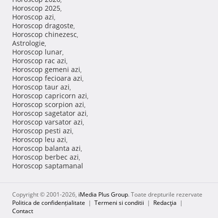
Horoscop 2025
,
Horoscop azi
,
Horoscop dragoste
,
Horoscop chinezesc
,
Astrologie
,
Horoscop lunar
,
Horoscop rac azi
,
Horoscop gemeni azi
,
Horoscop fecioara azi
,
Horoscop taur azi
,
Horoscop capricorn azi
,
Horoscop scorpion azi
,
Horoscop sagetator azi
,
Horoscop varsator azi
,
Horoscop pesti azi
,
Horoscop leu azi
,
Horoscop balanta azi
,
Horoscop berbec azi
,
Horoscop saptamanal
Copyright © 2001-2026,
iMedia Plus Group
. Toate drepturile rezervate
Politica de confidențialitate
|
Termeni si conditii
|
Redacţia
|
Contact