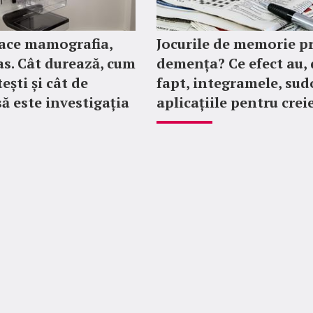
ace mamografia,
Jocurile de memorie p
as. Cât durează, cum
demența? Ce efect au, 
ești și cât de
fapt, integramele, sud
ă este investigația
aplicațiile pentru crei