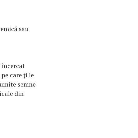
anemică sau
i încercat
pe care ţi le
anumite semne
icale din