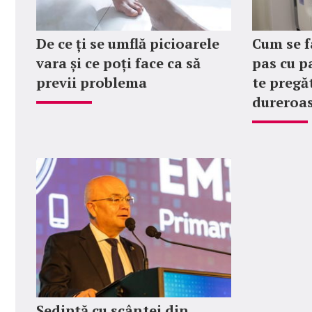
De ce ți se umflă picioarele
Cum se f
vara și ce poți face ca să
pas cu p
previi problema
te pregăt
dureroas
Ședință cu scântei din