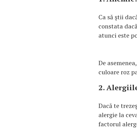
Ca să ştii dac
constata dacă
atunci este po
De asemenea, p
culoare roz pa
2. Alergiil
Dacă te trezeş
alergie la cev
factorul alerg