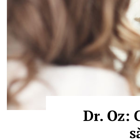
Dr. Oz: 
s