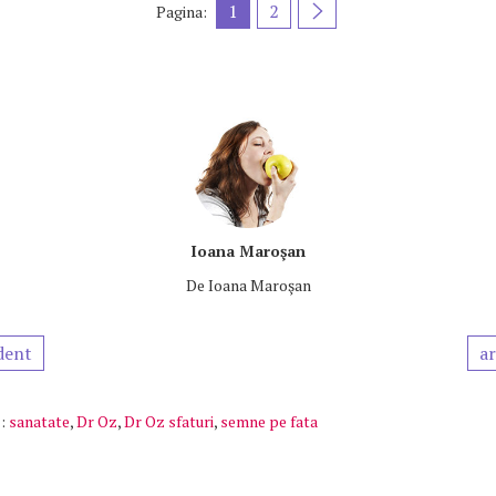
1
2
Pagina:
Ioana Maroşan
De
Ioana Maroşan
dent
ar
:
sanatate
,
Dr Oz
,
Dr Oz sfaturi
,
semne pe fata