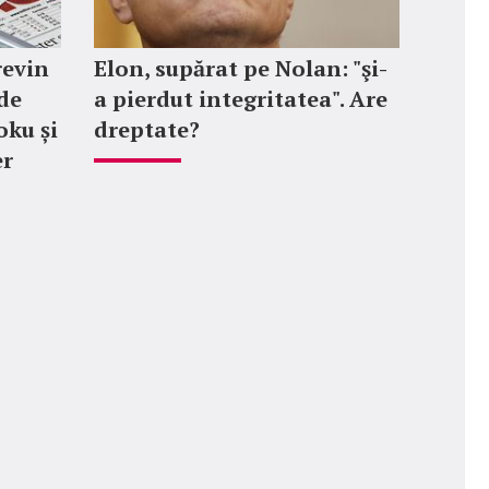
revin
Elon, supărat pe Nolan: "şi-
de
a pierdut integritatea". Are
oku și
dreptate?
er