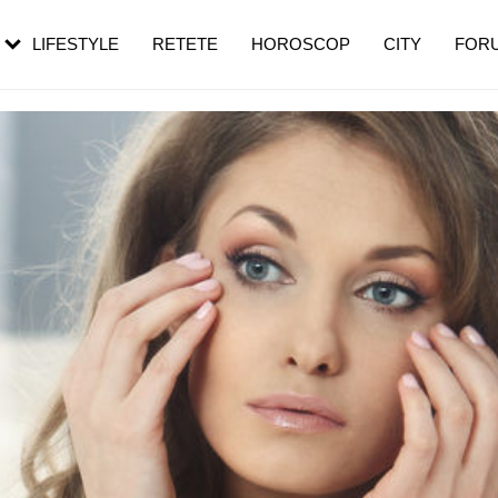
rezești mai des
Cât durează, cum te pregătești și cât
i în vârstă
de dureroasă este investigația
LIFESTYLE
RETETE
HOROSCOP
CITY
FOR