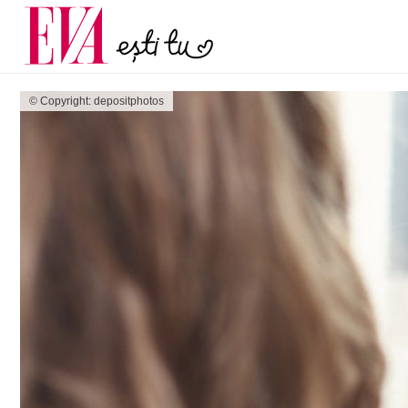
și 60 de ani. De ce te t
Carieră
pe măsură ce înaintez
Actualitate
© Copyright: depositphotos