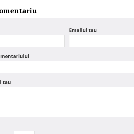
comentariu
Emailul tau
omentariului
l tau