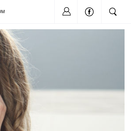
Nu ai cont?
Inregistreaza-
UM