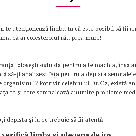
 te atenţionează limba ta că este posibil să fii 
eama că ai colesterolul rău prea mare!
ranţă foloseşti oglinda pentru a te machia, însă a
tă să-ţi analizezi faţa pentru a depista semnalele 
e organismul? Potrivit celebrului Dr. Oz, există 
faţa ta şi care semnalează anumite probleme med
ţi depista şi la ce trebuie să fii atentă:
 verifică limba şi pleoapa de jos