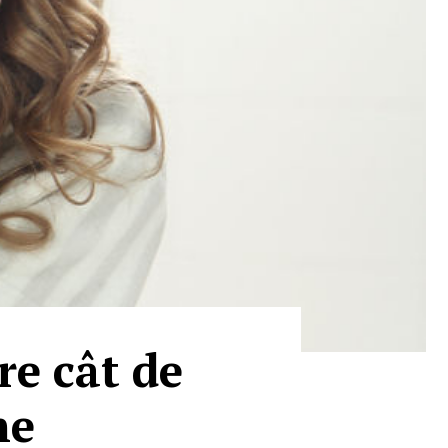
re cât de
ne