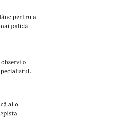
adânc pentru a
 mai palidă
 observi o
pecialistul.
că ai o
depista