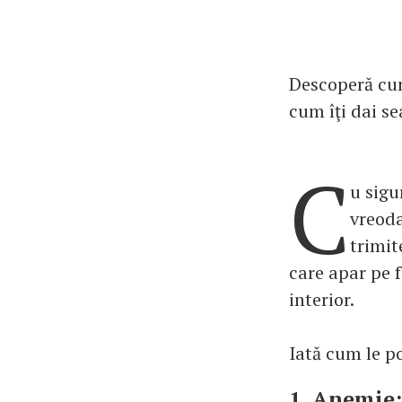
Descoperă cum
cum îţi dai s
C
u sigu
vreoda
trimit
care apar pe 
interior.
Iată cum le po
1. Anemie: