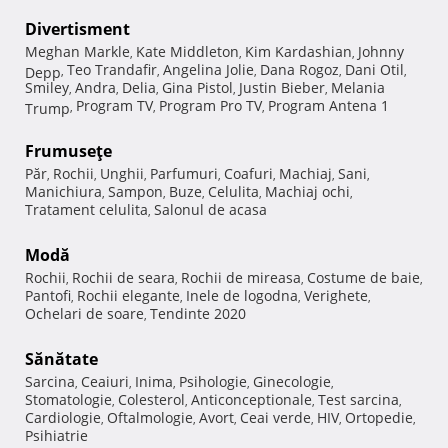
Divertisment
Meghan Markle
Kate Middleton
Kim Kardashian
Johnny
,
,
,
Teo Trandafir
Angelina Jolie
Dana Rogoz
Dani Otil
Depp
,
,
,
,
,
Smiley
Andra
Delia
Gina Pistol
Justin Bieber
Melania
,
,
,
,
,
Program TV
Program Pro TV
Program Antena 1
Trump
,
,
,
Frumuseţe
Păr
Rochii
Unghii
Parfumuri
Coafuri
Machiaj
Sani
,
,
,
,
,
,
,
Manichiura
Sampon
Buze
Celulita
Machiaj ochi
,
,
,
,
,
Tratament celulita
Salonul de acasa
,
Modă
Rochii
Rochii de seara
Rochii de mireasa
Costume de baie
,
,
,
,
Pantofi
Rochii elegante
Inele de logodna
Verighete
,
,
,
,
Ochelari de soare
Tendinte 2020
,
Sănătate
Sarcina
Ceaiuri
Inima
Psihologie
Ginecologie
,
,
,
,
,
Stomatologie
Colesterol
Anticonceptionale
Test sarcina
,
,
,
,
Cardiologie
Oftalmologie
Avort
Ceai verde
HIV
Ortopedie
,
,
,
,
,
,
Psihiatrie