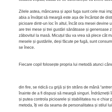
Zilele astea, mâncarea și apoi fuga sunt cele mai imp
abia a învățat să meargă este așa de încântat de dist
picioare dintr-un loc în altul, încât ora mesei devine un
are trei mese și trei gustări sănătoase și generoase z
zăbovitul la masă. Micuțul tău va vrea să plece cât m
mesele și gustările, deși făcute pe fugă, sunt consum
se înece.
Fiecare copil folosește propria lui metodă atunci câ
din fire, se ridică cu grijă și țin strâns de mână “antr
înainte de a fi dispuși să meargă singuri. Îndrăzneții î
și putea controla picioarele și stabilitatea nu e chiar 
metoda, îți vei da seama de personalitatea și stilul lui