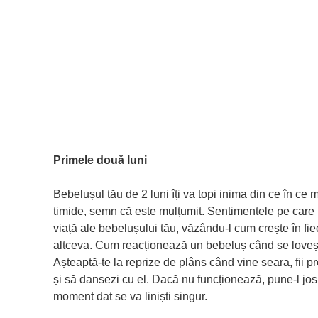
Primele două luni
Bebelușul tău de 2 luni îți va topi inima din ce în ce
timide, semn că este mulțumit. Sentimentele pe care le
viață ale bebelușului tău, văzându-l cum crește în fi
altceva. Cum reacționează un bebeluș când se loveș
Așteaptă-te la reprize de plâns când vine seara, fii pre
și să dansezi cu el. Dacă nu funcționează, pune-l jos 
moment dat se va liniști singur.