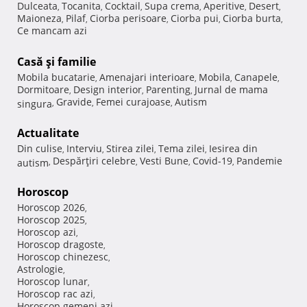
Dulceata
Tocanita
Cocktail
Supa crema
Aperitive
Desert
,
,
,
,
,
,
Maioneza
Pilaf
Ciorba perisoare
Ciorba pui
Ciorba burta
,
,
,
,
,
Ce mancam azi
Casă şi familie
Mobila bucatarie
Amenajari interioare
Mobila
Canapele
,
,
,
,
Dormitoare
Design interior
Parenting
Jurnal de mama
,
,
,
Gravide
Femei curajoase
Autism
singura
,
,
,
Actualitate
Din culise
Interviu
Stirea zilei
Tema zilei
Iesirea din
,
,
,
,
Despărţiri celebre
Vesti Bune
Covid-19
Pandemie
autism
,
,
,
,
Horoscop
Horoscop 2026
,
Horoscop 2025
,
Horoscop azi
,
Horoscop dragoste
,
Horoscop chinezesc
,
Astrologie
,
Horoscop lunar
,
Horoscop rac azi
,
Horoscop gemeni azi
,