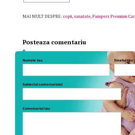
MAI MULT DESPRE:
copii
,
sanatate
,
Pampers Premium Car
Posteaza comentariu
Numele tau
Emailul tau
Subiectul comentariului
Comentariul tau