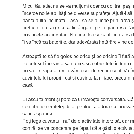
Micul tău atlet nu se va mulțumi doar cu doi trei pași 
încerce noile abilități pe diverse suprafețe. Ajută-l să
pantă puțin înclinată. Lasă-l să se plimbe prin iarbă 
pietruite, dar ai grijă să fii lângă el pe tot parcursul 
posibilele accidentări. Nu uita, totuși, să îl încurajez
îi va încărca bateriile, dar adevărata hotărâre vine d
Așteaptă-te să fie gelos pe orice și pe oricine îi fură at
Bebelușul încearcă să numească obiectele în timp ce 
nu va fi neapărat un cuvânt ușor de recunoscut. Va î
cuvintele lui proprii, cât și cuvinte familiare, precum
casă.
El ascultă atent și pare că urmărește conversația. Câ
contribuție neintelegibilă, pentru că adoră ca cineva 
să îi răspundă.
Poți lega cuvantul “nu” de o activitate interzisă, dar 
contră, se va concentra pe faptul că a găsit o activitate