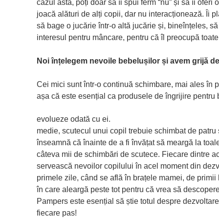
cazul ăsta, poți doar să îi spui ferm “nu” și să îi oferi 
joacă alături de alți copii, dar nu interacționează. Îi 
să bage o jucărie într-o altă jucărie și, bineînțeles, s
interesul pentru mâncare, pentru că îl preocupă toate l
Noi înțelegem nevoile bebelușilor și avem grijă de
Cei mici sunt într-o continuă schimbare, mai ales în pr
așa că este esențial ca produsele de îngrijire pentru
evolueze odată cu ei.
medie, scutecul unui copil trebuie schimbat de patru s
înseamnă că înainte de a fi învățat să meargă la toale
câteva mii de schimbări de scutece. Fiecare dintre a
servească nevoilor copilului în acel moment din dezvo
primele zile, când se află în brațele mamei, de primii
în care aleargă peste tot pentru că vrea să descopere 
Pampers este esențial să știe totul despre dezvoltarea
fiecare pas!