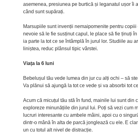
asemenea, presiunea pe burtică și leganatul ușor îi a
când sunt supărați.
Marsupiile sunt invenții nemaipomenite pentru copiii
nevoie să le fie susținut capul, le place să fie ținuți î
ia parte la tot ce se întâmplă în jurul lor. Studiile au a
liniștea, reduc plânsul tipic vârstei.
Viața la 6 luni
Bebelușul tău vede lumea din jur cu alți ochi – să ste
Va plănui să ajungă la tot ce vede și va absorbi tot ce 
Acum că micuțul tău stă în fund, mainile lui sunt din
exploreze minunățiile din jurul lui. Poți să vezi cum ma
lucruri interesante cu ambele mâini, apoi cu o sing
dintr-o mână în alta de parcă jonglează cu ele. E cla
un cu totul alt nivel de distracție.