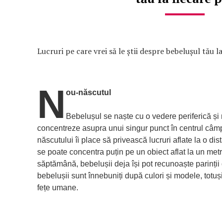
Lucruri pe care vrei să le știi despre bebelușul tău l
N
ou-născutul
Bebelușul se naște cu o vedere periferică și 
concentreze asupra unui singur punct în centrul câmp
născutului îi place să privească lucruri aflate la o di
se poate concentra puțin pe un obiect aflat la un metr
săptămână, bebelușii deja își pot recunoaște parinții 
bebelușii sunt înnebuniți după culori și modele, totuș
fețe umane.