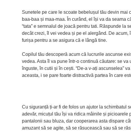
Sunetele pe care le scoate bebelușul tău devin mai 
baa-baa și maa-maa. În curând, el își va da seama c
“tata” e semnalul de joacă pentru tati. Răspunde la 
decât crezi, îl vei vedea și pe el alergând. De acum, în
furișa pentru a se asigura că e lângă tine.
Copilul tău descoperă acum că lucrurile ascunse exis
vedea. Asta îl va pune într-o continuă căutare: se va 
înguste, în cutii și în cești. “De-a v-ați ascunselea” va 
aceasta, i se pare foarte distractivă partea în care est
Cu siguranță ți-ar fi de folos un ajutor la schimbatul s
adevăr, micuțul tău își va ridica mâinile și picioarele 
pantalonii sau bluza, dar cooperarea asta dispare cât 
amuzant să se agite, să se răsucească sau să se răst