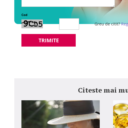
Cod
Greu de citit?
Reg
TRIMITE
Citeste mai mu