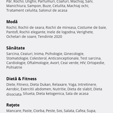
Păr
Rochii
Unghii
Parfumuri
Coafuri
Machiaj
Sani
,
,
,
,
,
,
,
Manichiura
Sampon
Buze
Celulita
Machiaj ochi
,
,
,
,
,
Tratament celulita
Salonul de acasa
,
Modă
Rochii
Rochii de seara
Rochii de mireasa
Costume de baie
,
,
,
,
Pantofi
Rochii elegante
Inele de logodna
Verighete
,
,
,
,
Ochelari de soare
Tendinte 2020
,
Sănătate
Sarcina
Ceaiuri
Inima
Psihologie
Ginecologie
,
,
,
,
,
Stomatologie
Colesterol
Anticonceptionale
Test sarcina
,
,
,
,
Cardiologie
Oftalmologie
Avort
Ceai verde
HIV
Ortopedie
,
,
,
,
,
,
Psihiatrie
Dietă & Fitness
Diete
Fitness
Dieta Dukan
Relaxare
Yoga
Intretinere
,
,
,
,
,
,
Aerobic
Exercitii abdomen
Nutritie
Dieta de slabit
Dieta
,
,
,
,
Silueta
Dieta ketogenica
Sala de acasa
disociata
,
,
,
Reţete
Mancare
Paste
Ciorba
Peste
Sos
Salata
Cafea
Supa
,
,
,
,
,
,
,
,