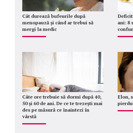
Cât durează bufeurile după
Defici
menopauză și când ar trebui să
ani: 8
mergi la medic
confun
Câte ore trebuie să dormi după 40,
Elon, 
50 și 60 de ani. De ce te trezești mai
pierdu
des pe măsură ce înaintezi în
vârstă