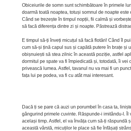
Obiceiurile de somn sunt schimbătoare în primele lun
doarmă toată noaptea, totuși somnul de noapte este 
Când se trezește în timpul nopții, fii calmă și vorbește
să facă diferența dintre zi și noapte. Păstrează distrac
E timpul să-ți înveți micuțul să facă flotări! Când îl pu
cum să-și țină capul sus și capătă putere în brațe și 
obișnuiești să stea zilnic în această poziție, astfel a
dormitul pe spate va fi împiedicată și, totodată, îi vei
privească lumea. Astfel, tavanul nu va mai fi un punct 
fața lui pe podea, va fi cu atât mai interesant.
Dacă ți se pare că auzi un porumbel în casa ta, linișt
gângurind primele cuvinte. Răspunde-i imitându-l. Îl ve
același timp. Astfel, el va învăța cum să-ți răspundă și
această vârstă, micuților le place să fie înfășați strâ