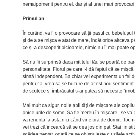
nemaipomenit pentru el, dar și al unei mari provocari 
Primul an
În curând, va fi o provocare să ții pasul cu bebelușul 
și de a se mișca e atat de mare, încât orice altceva
ce și-a descoperit picioarele, nimic nu îl mai poate op
Să nu fii surprinsă daca mititelul tău se poartă de p
personalitate. Fiorul pe care i-l dă faptul că se mișcă
simtă independent. Ba chiar vei experimenta un fel de 
pentru că vrea să se bucure de acest nou sentiment d
de scutece și îmbrăcatul s-ar putea să necesite “imobi
Mai mult ca sigur, noile abilități de mișcare ale copilu
obiceiurile de somn. Să fie mereu în mișcare i se va p
va renunța la asta nici când vine ora de dormit. Tocm
vei trezi că încearcă să se dea jos din pat. Stai liniști
scădea treptat, odată ce se obisnuiește cu zilele acti