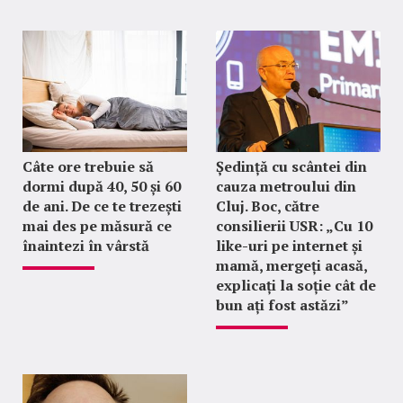
Câte ore trebuie să
Ședință cu scântei din
dormi după 40, 50 și 60
cauza metroului din
de ani. De ce te trezești
Cluj. Boc, către
mai des pe măsură ce
consilierii USR: „Cu 10
înaintezi în vârstă
like-uri pe internet și
mamă, mergeți acasă,
explicați la soție cât de
bun ați fost astăzi”