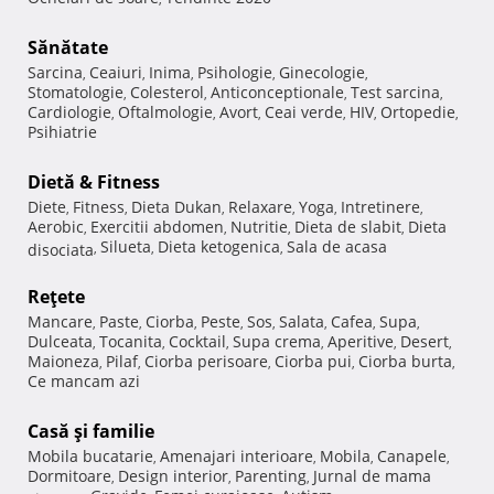
Sănătate
Sarcina
Ceaiuri
Inima
Psihologie
Ginecologie
,
,
,
,
,
Stomatologie
Colesterol
Anticonceptionale
Test sarcina
,
,
,
,
Cardiologie
Oftalmologie
Avort
Ceai verde
HIV
Ortopedie
,
,
,
,
,
,
Psihiatrie
Dietă & Fitness
Diete
Fitness
Dieta Dukan
Relaxare
Yoga
Intretinere
,
,
,
,
,
,
Aerobic
Exercitii abdomen
Nutritie
Dieta de slabit
Dieta
,
,
,
,
Silueta
Dieta ketogenica
Sala de acasa
disociata
,
,
,
Reţete
Mancare
Paste
Ciorba
Peste
Sos
Salata
Cafea
Supa
,
,
,
,
,
,
,
,
Dulceata
Tocanita
Cocktail
Supa crema
Aperitive
Desert
,
,
,
,
,
,
Maioneza
Pilaf
Ciorba perisoare
Ciorba pui
Ciorba burta
,
,
,
,
,
Ce mancam azi
Casă şi familie
Mobila bucatarie
Amenajari interioare
Mobila
Canapele
,
,
,
,
Dormitoare
Design interior
Parenting
Jurnal de mama
,
,
,