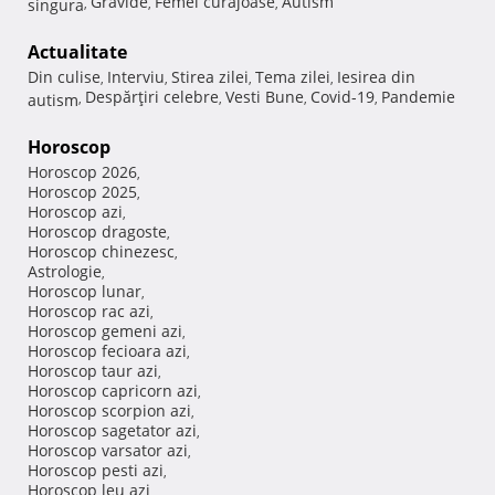
Gravide
Femei curajoase
Autism
singura
,
,
,
Actualitate
Din culise
Interviu
Stirea zilei
Tema zilei
Iesirea din
,
,
,
,
Despărţiri celebre
Vesti Bune
Covid-19
Pandemie
autism
,
,
,
,
Horoscop
Horoscop 2026
,
Horoscop 2025
,
Horoscop azi
,
Horoscop dragoste
,
Horoscop chinezesc
,
Astrologie
,
Horoscop lunar
,
Horoscop rac azi
,
Horoscop gemeni azi
,
Horoscop fecioara azi
,
Horoscop taur azi
,
Horoscop capricorn azi
,
Horoscop scorpion azi
,
Horoscop sagetator azi
,
Horoscop varsator azi
,
Horoscop pesti azi
,
Horoscop leu azi
,