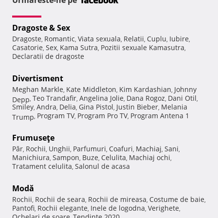
Urmareste-ne pe
Dragoste & Sex
Dragoste
Romantic
Viata sexuala
Relatii
Cuplu
Iubire
,
,
,
,
,
,
Casatorie
Sex
Kama Sutra
Pozitii sexuale Kamasutra
,
,
,
,
Declaratii de dragoste
Divertisment
Meghan Markle
Kate Middleton
Kim Kardashian
Johnny
,
,
,
Teo Trandafir
Angelina Jolie
Dana Rogoz
Dani Otil
Depp
,
,
,
,
,
Smiley
Andra
Delia
Gina Pistol
Justin Bieber
Melania
,
,
,
,
,
Program TV
Program Pro TV
Program Antena 1
Trump
,
,
,
Frumuseţe
Păr
Rochii
Unghii
Parfumuri
Coafuri
Machiaj
Sani
,
,
,
,
,
,
,
Manichiura
Sampon
Buze
Celulita
Machiaj ochi
,
,
,
,
,
Tratament celulita
Salonul de acasa
,
Modă
Rochii
Rochii de seara
Rochii de mireasa
Costume de baie
,
,
,
,
Pantofi
Rochii elegante
Inele de logodna
Verighete
,
,
,
,
Ochelari de soare
Tendinte 2020
,