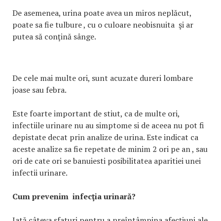
De asemenea, urina poate avea un miros neplăcut,
poate sa fie tulbure , cu o culoare neobisnuita şi ar
putea să conţină sânge.
De cele mai multe ori, sunt acuzate dureri lombare
joase sau febra.
Este foarte important de stiut, ca de multe ori,
infectiile urinare nu au simptome si de aceea nu pot fi
depistate decat prin analize de urina. Este indicat ca
aceste analize sa fie repetate de minim 2 ori pe an , sau
ori de cate ori se banuiesti posibilitatea aparitiei unei
infectii urinare.
Cum prevenim infecţia urinară?
Iată câteva sfaturi pentru a preîntâmpina afecțiuni ale