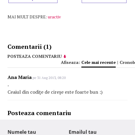
MAI MULT DESPRE:
uractiv
Comentarii (1)
POSTEAZA COMENTARIU
Afiseaza:
Cele mai recente
|
Cronol
Ana Maria
pe 31 Aug 2013, 08:20
.
Ceaiul din codiţe de cireşe este foarte bun :)
Posteaza comentariu
Numele tau
Emailul tau