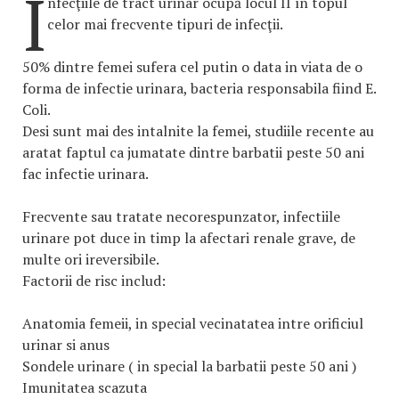
I
nfecţiile de tract urinar ocupă locul II în topul
celor mai frecvente tipuri de infecţii.
50% dintre femei sufera cel putin o data in viata de o
forma de infectie urinara, bacteria responsabila fiind E.
Coli.
Desi sunt mai des intalnite la femei, studiile recente au
aratat faptul ca jumatate dintre barbatii peste 50 ani
fac infectie urinara.
Frecvente sau tratate necorespunzator, infectiile
urinare pot duce in timp la afectari renale grave, de
multe ori ireversibile.
Factorii de risc includ:
Anatomia femeii, in special vecinatatea intre orificiul
urinar si anus
Sondele urinare ( in special la barbatii peste 50 ani )
Imunitatea scazuta