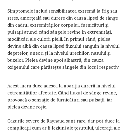
Simptomele includ sensibilitatea extremă la frig sau
stres, amorțeală sau durere din cauza lipsei de sânge
din cadrul extremităților corpului, furnicături și
pulsații atunci când sângele revine în extremități,
modificări ale culorii pielii. În primul rând, pielea
devine albă din cauza lipsei fluxului sanguin la nivelul
degetelor, uneori și la nivelul urechilor, nasului și
buzelor. Pielea devine apoi albastră, din cauza
oxigenului care părăsește sângele din locul respectiv.
Acest lucru duce adesea la apariția durerii la nivelul
extremităților afectate. Când fluxul de sânge revine,
provoacă o senzație de furnicături sau pulsații, iar
pielea devine roșie.
Cazurile severe de Raynaud sunt rare, dar pot duce la
complicații cum ar fi leziuni ale țesutului, ulcerații ale