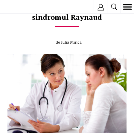
Ce ar trebui să știi despre
Inregistreaza
sindromul Raynaud
de
Iulia Mirică