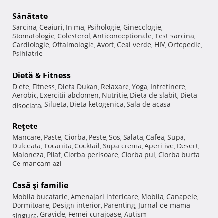
Sănătate
Sarcina
Ceaiuri
Inima
Psihologie
Ginecologie
,
,
,
,
,
Stomatologie
Colesterol
Anticonceptionale
Test sarcina
,
,
,
,
Cardiologie
Oftalmologie
Avort
Ceai verde
HIV
Ortopedie
,
,
,
,
,
,
Psihiatrie
Dietă & Fitness
Diete
Fitness
Dieta Dukan
Relaxare
Yoga
Intretinere
,
,
,
,
,
,
Aerobic
Exercitii abdomen
Nutritie
Dieta de slabit
Dieta
,
,
,
,
Silueta
Dieta ketogenica
Sala de acasa
disociata
,
,
,
Reţete
Mancare
Paste
Ciorba
Peste
Sos
Salata
Cafea
Supa
,
,
,
,
,
,
,
,
Dulceata
Tocanita
Cocktail
Supa crema
Aperitive
Desert
,
,
,
,
,
,
Maioneza
Pilaf
Ciorba perisoare
Ciorba pui
Ciorba burta
,
,
,
,
,
Ce mancam azi
Casă şi familie
Mobila bucatarie
Amenajari interioare
Mobila
Canapele
,
,
,
,
Dormitoare
Design interior
Parenting
Jurnal de mama
,
,
,
Gravide
Femei curajoase
Autism
singura
,
,
,