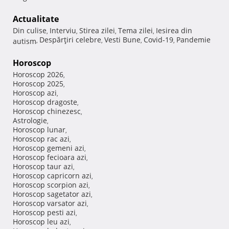
Actualitate
Din culise
Interviu
Stirea zilei
Tema zilei
Iesirea din
,
,
,
,
Despărţiri celebre
Vesti Bune
Covid-19
Pandemie
autism
,
,
,
,
Horoscop
Horoscop 2026
,
Horoscop 2025
,
Horoscop azi
,
Horoscop dragoste
,
Horoscop chinezesc
,
Astrologie
,
Horoscop lunar
,
Horoscop rac azi
,
Horoscop gemeni azi
,
Horoscop fecioara azi
,
Horoscop taur azi
,
Horoscop capricorn azi
,
Horoscop scorpion azi
,
Horoscop sagetator azi
,
Horoscop varsator azi
,
Horoscop pesti azi
,
Horoscop leu azi
,