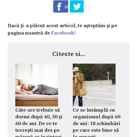
Dacă ţi-a plăcut acest articol, te așteptăm și pe
pagina noastră de
Facebook!
Citeste si...
Câte ore trebuie să
Ce se întâmplă cu
dormi după 40, 50 și
organismul după 60
60 de ani. De ce te
de ani: 18 schimbări
trezești mai des pe
pe care este bine să
măsură ce înaintezi
le cunoști