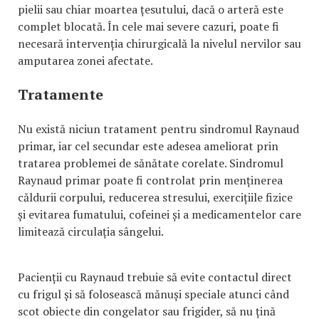
pielii sau chiar moartea țesutului, dacă o arteră este
complet blocată. În cele mai severe cazuri, poate fi
necesară intervenția chirurgicală la nivelul nervilor sau
amputarea zonei afectate.
Tratamente
Nu există niciun tratament pentru sindromul Raynaud
primar, iar cel secundar este adesea ameliorat prin
tratarea problemei de sănătate corelate. Sindromul
Raynaud primar poate fi controlat prin menținerea
căldurii corpului, reducerea stresului, exercițiile fizice
și evitarea fumatului, cofeinei și a medicamentelor care
limitează circulația sângelui.
Pacienții cu Raynaud trebuie să evite contactul direct
cu frigul și să folosească mănuși speciale atunci când
scot obiecte din congelator sau frigider, să nu țină