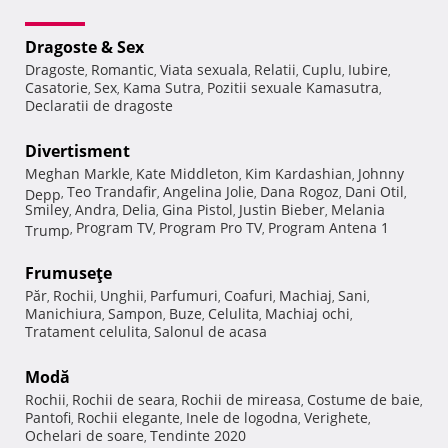
Dragoste & Sex
Dragoste
Romantic
Viata sexuala
Relatii
Cuplu
Iubire
,
,
,
,
,
,
Casatorie
Sex
Kama Sutra
Pozitii sexuale Kamasutra
,
,
,
,
Declaratii de dragoste
Divertisment
Meghan Markle
Kate Middleton
Kim Kardashian
Johnny
,
,
,
Teo Trandafir
Angelina Jolie
Dana Rogoz
Dani Otil
Depp
,
,
,
,
,
Smiley
Andra
Delia
Gina Pistol
Justin Bieber
Melania
,
,
,
,
,
Program TV
Program Pro TV
Program Antena 1
Trump
,
,
,
Frumuseţe
Păr
Rochii
Unghii
Parfumuri
Coafuri
Machiaj
Sani
,
,
,
,
,
,
,
Manichiura
Sampon
Buze
Celulita
Machiaj ochi
,
,
,
,
,
Tratament celulita
Salonul de acasa
,
Modă
Rochii
Rochii de seara
Rochii de mireasa
Costume de baie
,
,
,
,
Pantofi
Rochii elegante
Inele de logodna
Verighete
,
,
,
,
Ochelari de soare
Tendinte 2020
,