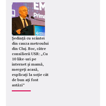
Ședință cu scântei
din cauza metroului
din Cluj. Boc, către
consilierii USR: „Cu
10 like-uri pe
internet și mamă,
mergeți acasă,
explicați la soție cât
de bun ați fost
astăzi”