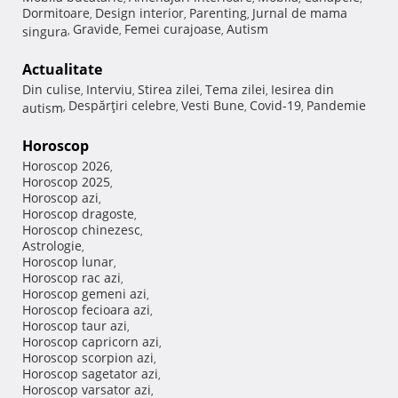
Dormitoare
Design interior
Parenting
Jurnal de mama
,
,
,
Gravide
Femei curajoase
Autism
singura
,
,
,
Actualitate
Din culise
Interviu
Stirea zilei
Tema zilei
Iesirea din
,
,
,
,
Despărţiri celebre
Vesti Bune
Covid-19
Pandemie
autism
,
,
,
,
Horoscop
Horoscop 2026
,
Horoscop 2025
,
Horoscop azi
,
Horoscop dragoste
,
Horoscop chinezesc
,
Astrologie
,
Horoscop lunar
,
Horoscop rac azi
,
Horoscop gemeni azi
,
Horoscop fecioara azi
,
Horoscop taur azi
,
Horoscop capricorn azi
,
Horoscop scorpion azi
,
Horoscop sagetator azi
,
Horoscop varsator azi
,