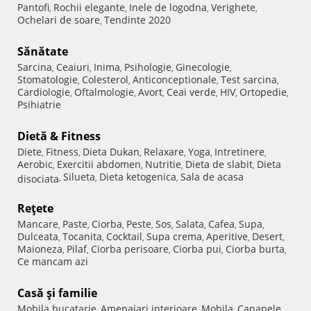
Pantofi
Rochii elegante
Inele de logodna
Verighete
,
,
,
,
Ochelari de soare
Tendinte 2020
,
Sănătate
Sarcina
Ceaiuri
Inima
Psihologie
Ginecologie
,
,
,
,
,
Stomatologie
Colesterol
Anticonceptionale
Test sarcina
,
,
,
,
Cardiologie
Oftalmologie
Avort
Ceai verde
HIV
Ortopedie
,
,
,
,
,
,
Psihiatrie
Dietă & Fitness
Diete
Fitness
Dieta Dukan
Relaxare
Yoga
Intretinere
,
,
,
,
,
,
Aerobic
Exercitii abdomen
Nutritie
Dieta de slabit
Dieta
,
,
,
,
Silueta
Dieta ketogenica
Sala de acasa
disociata
,
,
,
Reţete
Mancare
Paste
Ciorba
Peste
Sos
Salata
Cafea
Supa
,
,
,
,
,
,
,
,
Dulceata
Tocanita
Cocktail
Supa crema
Aperitive
Desert
,
,
,
,
,
,
Maioneza
Pilaf
Ciorba perisoare
Ciorba pui
Ciorba burta
,
,
,
,
,
Ce mancam azi
Casă şi familie
Mobila bucatarie
Amenajari interioare
Mobila
Canapele
,
,
,
,