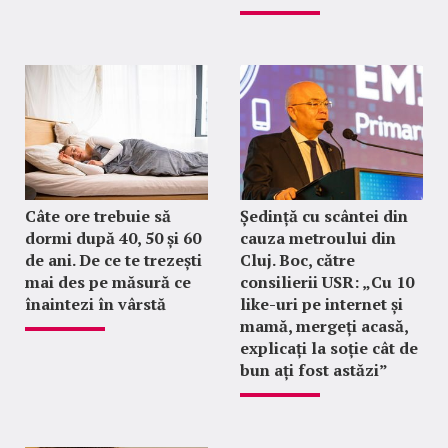
Câte ore trebuie să
Ședință cu scântei din
dormi după 40, 50 și 60
cauza metroului din
de ani. De ce te trezești
Cluj. Boc, către
mai des pe măsură ce
consilierii USR: „Cu 10
înaintezi în vârstă
like-uri pe internet și
mamă, mergeți acasă,
explicați la soție cât de
bun ați fost astăzi”