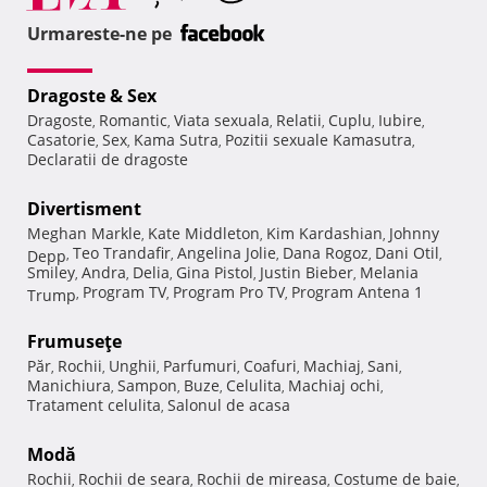
Urmareste-ne pe
Dragoste & Sex
Dragoste
Romantic
Viata sexuala
Relatii
Cuplu
Iubire
,
,
,
,
,
,
Casatorie
Sex
Kama Sutra
Pozitii sexuale Kamasutra
,
,
,
,
Declaratii de dragoste
Divertisment
Meghan Markle
Kate Middleton
Kim Kardashian
Johnny
,
,
,
Teo Trandafir
Angelina Jolie
Dana Rogoz
Dani Otil
Depp
,
,
,
,
,
Smiley
Andra
Delia
Gina Pistol
Justin Bieber
Melania
,
,
,
,
,
Program TV
Program Pro TV
Program Antena 1
Trump
,
,
,
Frumuseţe
Păr
Rochii
Unghii
Parfumuri
Coafuri
Machiaj
Sani
,
,
,
,
,
,
,
Manichiura
Sampon
Buze
Celulita
Machiaj ochi
,
,
,
,
,
Tratament celulita
Salonul de acasa
,
Modă
Rochii
Rochii de seara
Rochii de mireasa
Costume de baie
,
,
,
,