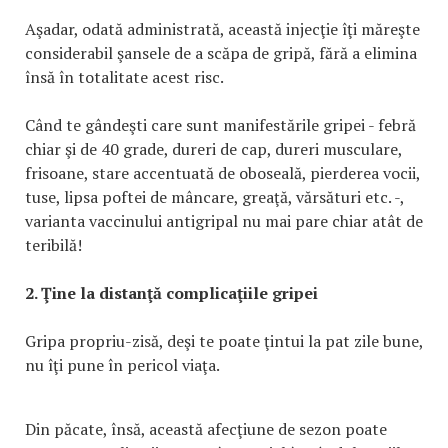
Aşadar, odată administrată, această injecţie îţi măreşte
considerabil şansele de a scăpa de gripă, fără a elimina
însă în totalitate acest risc.
Când te gândeşti care sunt manifestările gripei - febră
chiar şi de 40 grade, dureri de cap, dureri musculare,
frisoane, stare accentuată de oboseală, pierderea vocii,
tuse, lipsa poftei de mâncare, greaţă, vărsături etc. -,
varianta vaccinului antigripal nu mai pare chiar atât de
teribilă!
2. Ţine la distanţă complicaţiile gripei
Gripa propriu-zisă, deşi te poate ţintui la pat zile bune,
nu îţi pune în pericol viaţa.
Din păcate, însă, această afecţiune de sezon poate