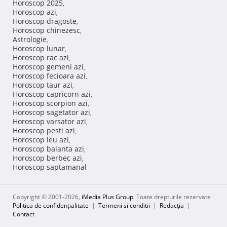
Horoscop 2025
,
Horoscop azi
,
Horoscop dragoste
,
Horoscop chinezesc
,
Astrologie
,
Horoscop lunar
,
Horoscop rac azi
,
Horoscop gemeni azi
,
Horoscop fecioara azi
,
Horoscop taur azi
,
Horoscop capricorn azi
,
Horoscop scorpion azi
,
Horoscop sagetator azi
,
Horoscop varsator azi
,
Horoscop pesti azi
,
Horoscop leu azi
,
Horoscop balanta azi
,
Horoscop berbec azi
,
Horoscop saptamanal
Copyright © 2001-2026,
iMedia Plus Group
. Toate drepturile rezervate
Politica de confidențialitate
|
Termeni si conditii
|
Redacţia
|
Contact