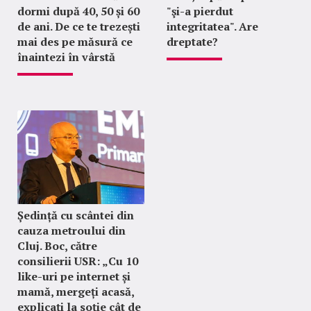
dormi după 40, 50 și 60
"şi-a pierdut
de ani. De ce te trezești
integritatea". Are
mai des pe măsură ce
dreptate?
înaintezi în vârstă
Ședință cu scântei din
cauza metroului din
Cluj. Boc, către
consilierii USR: „Cu 10
like-uri pe internet și
mamă, mergeți acasă,
explicați la soție cât de