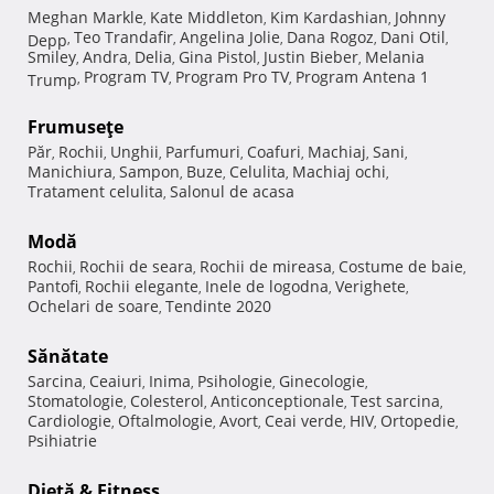
Meghan Markle
Kate Middleton
Kim Kardashian
Johnny
,
,
,
Teo Trandafir
Angelina Jolie
Dana Rogoz
Dani Otil
Depp
,
,
,
,
,
Smiley
Andra
Delia
Gina Pistol
Justin Bieber
Melania
,
,
,
,
,
Program TV
Program Pro TV
Program Antena 1
Trump
,
,
,
Frumuseţe
Păr
Rochii
Unghii
Parfumuri
Coafuri
Machiaj
Sani
,
,
,
,
,
,
,
Manichiura
Sampon
Buze
Celulita
Machiaj ochi
,
,
,
,
,
Tratament celulita
Salonul de acasa
,
Modă
Rochii
Rochii de seara
Rochii de mireasa
Costume de baie
,
,
,
,
Pantofi
Rochii elegante
Inele de logodna
Verighete
,
,
,
,
Ochelari de soare
Tendinte 2020
,
Sănătate
Sarcina
Ceaiuri
Inima
Psihologie
Ginecologie
,
,
,
,
,
Stomatologie
Colesterol
Anticonceptionale
Test sarcina
,
,
,
,
Cardiologie
Oftalmologie
Avort
Ceai verde
HIV
Ortopedie
,
,
,
,
,
,
Psihiatrie
Dietă & Fitness