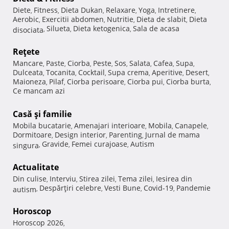
Diete
Fitness
Dieta Dukan
Relaxare
Yoga
Intretinere
,
,
,
,
,
,
Aerobic
Exercitii abdomen
Nutritie
Dieta de slabit
Dieta
,
,
,
,
Silueta
Dieta ketogenica
Sala de acasa
disociata
,
,
,
Reţete
Mancare
Paste
Ciorba
Peste
Sos
Salata
Cafea
Supa
,
,
,
,
,
,
,
,
Dulceata
Tocanita
Cocktail
Supa crema
Aperitive
Desert
,
,
,
,
,
,
Maioneza
Pilaf
Ciorba perisoare
Ciorba pui
Ciorba burta
,
,
,
,
,
Ce mancam azi
Casă şi familie
Mobila bucatarie
Amenajari interioare
Mobila
Canapele
,
,
,
,
Dormitoare
Design interior
Parenting
Jurnal de mama
,
,
,
Gravide
Femei curajoase
Autism
singura
,
,
,
Actualitate
Din culise
Interviu
Stirea zilei
Tema zilei
Iesirea din
,
,
,
,
Despărţiri celebre
Vesti Bune
Covid-19
Pandemie
autism
,
,
,
,
Horoscop
Horoscop 2026
,