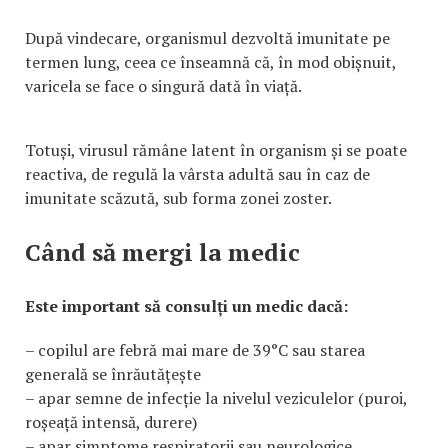
După vindecare, organismul dezvoltă imunitate pe
termen lung, ceea ce înseamnă că, în mod obișnuit,
varicela se face o singură dată în viață.
Totuși, virusul rămâne latent în organism și se poate
reactiva, de regulă la vârsta adultă sau în caz de
imunitate scăzută, sub forma zonei zoster.
Când să mergi la medic
Este important să consulți un medic dacă:
– copilul are febră mai mare de 39°C sau starea
generală se înrăutățește
– apar semne de infecție la nivelul veziculelor (puroi,
roșeață intensă, durere)
– apar simptome respiratorii sau neurologice