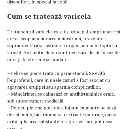
disconfort, în special la copii.
Cum se tratează varicela
Tratamentul varicelei este în principal simptomatic și
are ca scop ameliorarea mâncărimii, prevenirea
suprainfectării și susținerea organismului în lupta cu
virusul. Antibioticele nu sunt necesare decât în caz de
infecții bacteriene secundare.
– Febra se poate trata cu paracetamol. Se evită
ibuprofenul, care în unele cazuri a fost asociat cu
agravarea erupției sau apariția complicațiilor.
– Mâncărimea se calmează cu antihistaminice orale,
sub supraveghere medicală.
– Pentru piele se pot folosi loțiuni calmante pe bază
de calamină, bicarbonat sau extracte naturale, dar se
evită aplicarea substanțelor agresive care pot usca
excesiv.