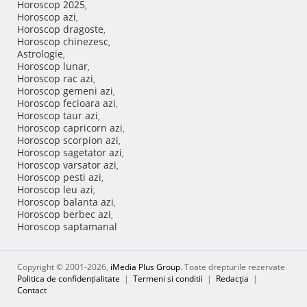
Horoscop 2025
,
Horoscop azi
,
Horoscop dragoste
,
Horoscop chinezesc
,
Astrologie
,
Horoscop lunar
,
Horoscop rac azi
,
Horoscop gemeni azi
,
Horoscop fecioara azi
,
Horoscop taur azi
,
Horoscop capricorn azi
,
Horoscop scorpion azi
,
Horoscop sagetator azi
,
Horoscop varsator azi
,
Horoscop pesti azi
,
Horoscop leu azi
,
Horoscop balanta azi
,
Horoscop berbec azi
,
Horoscop saptamanal
Copyright © 2001-2026,
iMedia Plus Group
. Toate drepturile rezervate
Politica de confidențialitate
|
Termeni si conditii
|
Redacţia
|
Contact