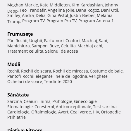
Meghan Markle
Kate Middleton
Kim Kardashian
Johnny
,
,
,
Teo Trandafir
Angelina Jolie
Dana Rogoz
Dani Otil
Depp
,
,
,
,
,
Smiley
Andra
Delia
Gina Pistol
Justin Bieber
Melania
,
,
,
,
,
Program TV
Program Pro TV
Program Antena 1
Trump
,
,
,
Frumuseţe
Păr
Rochii
Unghii
Parfumuri
Coafuri
Machiaj
Sani
,
,
,
,
,
,
,
Manichiura
Sampon
Buze
Celulita
Machiaj ochi
,
,
,
,
,
Tratament celulita
Salonul de acasa
,
Modă
Rochii
Rochii de seara
Rochii de mireasa
Costume de baie
,
,
,
,
Pantofi
Rochii elegante
Inele de logodna
Verighete
,
,
,
,
Ochelari de soare
Tendinte 2020
,
Sănătate
Sarcina
Ceaiuri
Inima
Psihologie
Ginecologie
,
,
,
,
,
Stomatologie
Colesterol
Anticonceptionale
Test sarcina
,
,
,
,
Cardiologie
Oftalmologie
Avort
Ceai verde
HIV
Ortopedie
,
,
,
,
,
,
Psihiatrie
Dietă & Fitness