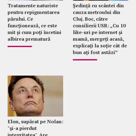
Tratamente naturiste
Ședință cu scântei din
pentru repigmentarea
cauza metroului din
părului. Ce
Cluj. Boc, către
funcționează, ce este
consilierii USR: „Cu 10
mit și cum poți încetini
like-uri pe internet și
albirea prematură
mamă, mergeți acasă,
explicați la soție cât de
bun ați fost astăzi”
Elon, supărat pe Nolan:
"şi-a pierdut
integritatea". Are