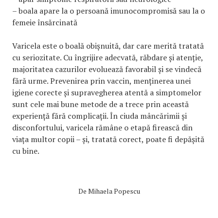
– boala apare la o persoană imunocompromisă sau la o
femeie însărcinată
Varicela este o boală obișnuită, dar care merită tratată
cu seriozitate. Cu îngrijire adecvată, răbdare și atenție,
majoritatea cazurilor evoluează favorabil și se vindecă
fără urme. Prevenirea prin vaccin, menținerea unei
igiene corecte și supravegherea atentă a simptomelor
sunt cele mai bune metode de a trece prin această
experiență fără complicații. În ciuda mâncărimii și
disconfortului, varicela rămâne o etapă firească din
viața multor copii – și, tratată corect, poate fi depășită
cu bine.
De
Mihaela Popescu