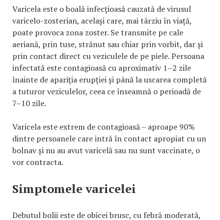
Varicela este o boală infecțioasă cauzată de virusul
varicelo-zosterian, același care, mai târziu în viață,
poate provoca zona zoster. Se transmite pe cale
aeriană, prin tuse, strănut sau chiar prin vorbit, dar și
prin contact direct cu veziculele de pe piele. Persoana
infectată este contagioasă cu aproximativ 1–2 zile
înainte de apariția erupției și până la uscarea completă
a tuturor veziculelor, ceea ce înseamnă o perioadă de
7–10 zile.
Varicela este extrem de contagioasă – aproape 90%
dintre persoanele care intră în contact apropiat cu un
bolnav și nu au avut varicelă sau nu sunt vaccinate, o
vor contracta.
Simptomele varicelei
Debutul bolii este de obicei brusc, cu febră moderată,