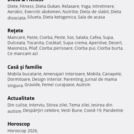
Diete
Fitness
Dieta Dukan
Relaxare
Yoga
Intretinere
,
,
,
,
,
,
Aerobic
Exercitii abdomen
Nutritie
Dieta de slabit
Dieta
,
,
,
,
Silueta
Dieta ketogenica
Sala de acasa
disociata
,
,
,
Reţete
Mancare
Paste
Ciorba
Peste
Sos
Salata
Cafea
Supa
,
,
,
,
,
,
,
,
Dulceata
Tocanita
Cocktail
Supa crema
Aperitive
Desert
,
,
,
,
,
,
Maioneza
Pilaf
Ciorba perisoare
Ciorba pui
Ciorba burta
,
,
,
,
,
Ce mancam azi
Casă şi familie
Mobila bucatarie
Amenajari interioare
Mobila
Canapele
,
,
,
,
Dormitoare
Design interior
Parenting
Jurnal de mama
,
,
,
Gravide
Femei curajoase
Autism
singura
,
,
,
Actualitate
Din culise
Interviu
Stirea zilei
Tema zilei
Iesirea din
,
,
,
,
Despărţiri celebre
Vesti Bune
Covid-19
Pandemie
autism
,
,
,
,
Horoscop
Horoscop 2026
,