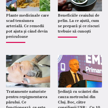
Plante medicinale care
Beneficiile ceaiului de
scad tensiunea
pelin. La ce ajută, cum
arterială. Ce remedii
se prepară și ce riscuri
pot ajuta și când devin
trebuie să cunoști
periculoase
Tratamente naturiste
Ședință cu scântei din
pentru repigmentarea
cauza metroului din
părului. Ce
Cluj. Boc, către
funcționează, ce este
consilierii USR: „Cu 10