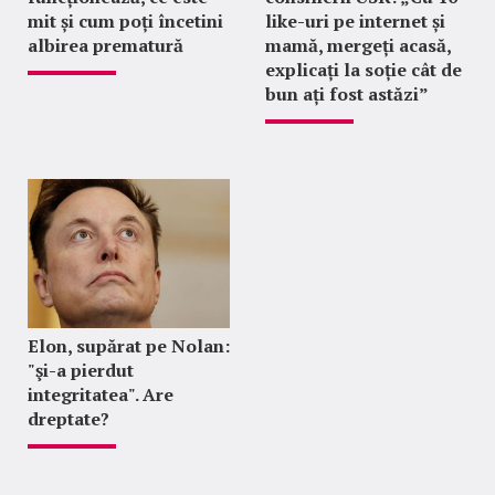
mit și cum poți încetini
like-uri pe internet și
albirea prematură
mamă, mergeți acasă,
explicați la soție cât de
bun ați fost astăzi”
Elon, supărat pe Nolan:
"şi-a pierdut
integritatea". Are
dreptate?