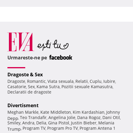
Urmareste-ne pe
Dragoste & Sex
Dragoste
Romantic
Viata sexuala
Relatii
Cuplu
Iubire
,
,
,
,
,
,
Casatorie
Sex
Kama Sutra
Pozitii sexuale Kamasutra
,
,
,
,
Declaratii de dragoste
Divertisment
Meghan Markle
Kate Middleton
Kim Kardashian
Johnny
,
,
,
Teo Trandafir
Angelina Jolie
Dana Rogoz
Dani Otil
Depp
,
,
,
,
,
Smiley
Andra
Delia
Gina Pistol
Justin Bieber
Melania
,
,
,
,
,
Program TV
Program Pro TV
Program Antena 1
Trump
,
,
,