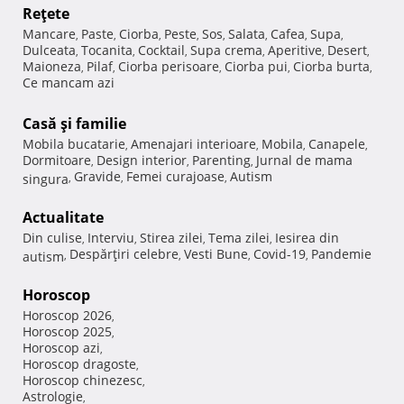
Reţete
Mancare
Paste
Ciorba
Peste
Sos
Salata
Cafea
Supa
,
,
,
,
,
,
,
,
Dulceata
Tocanita
Cocktail
Supa crema
Aperitive
Desert
,
,
,
,
,
,
Maioneza
Pilaf
Ciorba perisoare
Ciorba pui
Ciorba burta
,
,
,
,
,
Ce mancam azi
Casă şi familie
Mobila bucatarie
Amenajari interioare
Mobila
Canapele
,
,
,
,
Dormitoare
Design interior
Parenting
Jurnal de mama
,
,
,
Gravide
Femei curajoase
Autism
singura
,
,
,
Actualitate
Din culise
Interviu
Stirea zilei
Tema zilei
Iesirea din
,
,
,
,
Despărţiri celebre
Vesti Bune
Covid-19
Pandemie
autism
,
,
,
,
Horoscop
Horoscop 2026
,
Horoscop 2025
,
Horoscop azi
,
Horoscop dragoste
,
Horoscop chinezesc
,
Astrologie
,