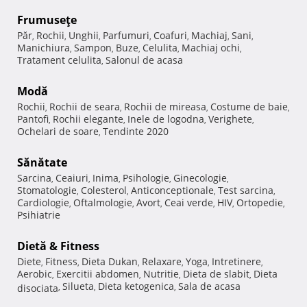
Frumuseţe
Păr
Rochii
Unghii
Parfumuri
Coafuri
Machiaj
Sani
,
,
,
,
,
,
,
Manichiura
Sampon
Buze
Celulita
Machiaj ochi
,
,
,
,
,
Tratament celulita
Salonul de acasa
,
Modă
Rochii
Rochii de seara
Rochii de mireasa
Costume de baie
,
,
,
,
Pantofi
Rochii elegante
Inele de logodna
Verighete
,
,
,
,
Ochelari de soare
Tendinte 2020
,
Sănătate
Sarcina
Ceaiuri
Inima
Psihologie
Ginecologie
,
,
,
,
,
Stomatologie
Colesterol
Anticonceptionale
Test sarcina
,
,
,
,
Cardiologie
Oftalmologie
Avort
Ceai verde
HIV
Ortopedie
,
,
,
,
,
,
Psihiatrie
Dietă & Fitness
Diete
Fitness
Dieta Dukan
Relaxare
Yoga
Intretinere
,
,
,
,
,
,
Aerobic
Exercitii abdomen
Nutritie
Dieta de slabit
Dieta
,
,
,
,
Silueta
Dieta ketogenica
Sala de acasa
disociata
,
,
,