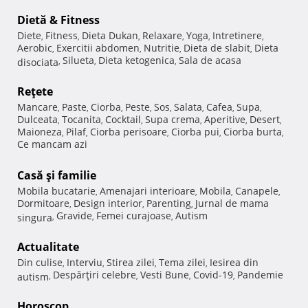
Dietă & Fitness
Diete
Fitness
Dieta Dukan
Relaxare
Yoga
Intretinere
,
,
,
,
,
,
Aerobic
Exercitii abdomen
Nutritie
Dieta de slabit
Dieta
,
,
,
,
Silueta
Dieta ketogenica
Sala de acasa
disociata
,
,
,
Reţete
Mancare
Paste
Ciorba
Peste
Sos
Salata
Cafea
Supa
,
,
,
,
,
,
,
,
Dulceata
Tocanita
Cocktail
Supa crema
Aperitive
Desert
,
,
,
,
,
,
Maioneza
Pilaf
Ciorba perisoare
Ciorba pui
Ciorba burta
,
,
,
,
,
Ce mancam azi
Casă şi familie
Mobila bucatarie
Amenajari interioare
Mobila
Canapele
,
,
,
,
Dormitoare
Design interior
Parenting
Jurnal de mama
,
,
,
Gravide
Femei curajoase
Autism
singura
,
,
,
Actualitate
Din culise
Interviu
Stirea zilei
Tema zilei
Iesirea din
,
,
,
,
Despărţiri celebre
Vesti Bune
Covid-19
Pandemie
autism
,
,
,
,
Horoscop