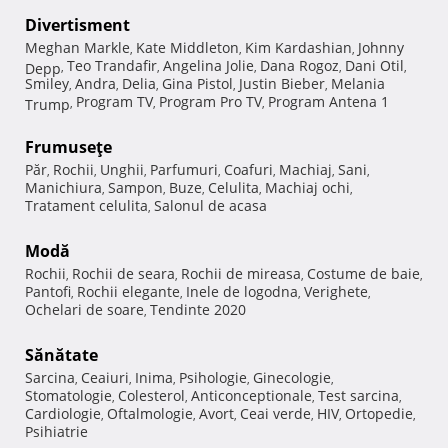
Divertisment
Meghan Markle
Kate Middleton
Kim Kardashian
Johnny
,
,
,
Teo Trandafir
Angelina Jolie
Dana Rogoz
Dani Otil
Depp
,
,
,
,
,
Smiley
Andra
Delia
Gina Pistol
Justin Bieber
Melania
,
,
,
,
,
Program TV
Program Pro TV
Program Antena 1
Trump
,
,
,
Frumuseţe
Păr
Rochii
Unghii
Parfumuri
Coafuri
Machiaj
Sani
,
,
,
,
,
,
,
Manichiura
Sampon
Buze
Celulita
Machiaj ochi
,
,
,
,
,
Tratament celulita
Salonul de acasa
,
Modă
Rochii
Rochii de seara
Rochii de mireasa
Costume de baie
,
,
,
,
Pantofi
Rochii elegante
Inele de logodna
Verighete
,
,
,
,
Ochelari de soare
Tendinte 2020
,
Sănătate
Sarcina
Ceaiuri
Inima
Psihologie
Ginecologie
,
,
,
,
,
Stomatologie
Colesterol
Anticonceptionale
Test sarcina
,
,
,
,
Cardiologie
Oftalmologie
Avort
Ceai verde
HIV
Ortopedie
,
,
,
,
,
,
Psihiatrie