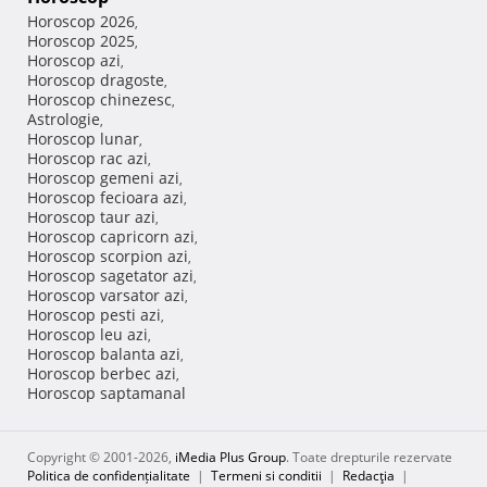
Horoscop 2026
,
Horoscop 2025
,
Horoscop azi
,
Horoscop dragoste
,
Horoscop chinezesc
,
Astrologie
,
Horoscop lunar
,
Horoscop rac azi
,
Horoscop gemeni azi
,
Horoscop fecioara azi
,
Horoscop taur azi
,
Horoscop capricorn azi
,
Horoscop scorpion azi
,
Horoscop sagetator azi
,
Horoscop varsator azi
,
Horoscop pesti azi
,
Horoscop leu azi
,
Horoscop balanta azi
,
Horoscop berbec azi
,
Horoscop saptamanal
Copyright © 2001-2026,
iMedia Plus Group
. Toate drepturile rezervate
Politica de confidențialitate
|
Termeni si conditii
|
Redacţia
|