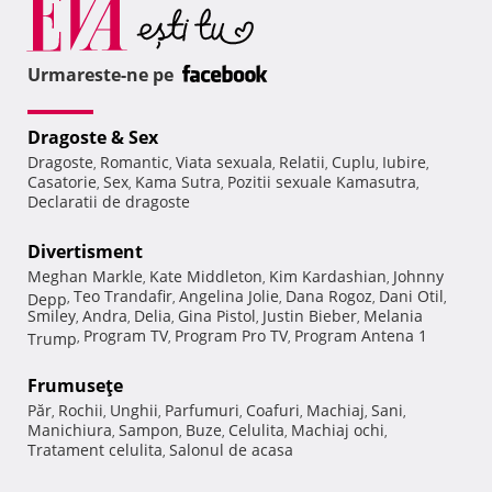
Urmareste-ne pe
Dragoste & Sex
Dragoste
Romantic
Viata sexuala
Relatii
Cuplu
Iubire
,
,
,
,
,
,
Casatorie
Sex
Kama Sutra
Pozitii sexuale Kamasutra
,
,
,
,
Declaratii de dragoste
Divertisment
Meghan Markle
Kate Middleton
Kim Kardashian
Johnny
,
,
,
Teo Trandafir
Angelina Jolie
Dana Rogoz
Dani Otil
Depp
,
,
,
,
,
Smiley
Andra
Delia
Gina Pistol
Justin Bieber
Melania
,
,
,
,
,
Program TV
Program Pro TV
Program Antena 1
Trump
,
,
,
Frumuseţe
Păr
Rochii
Unghii
Parfumuri
Coafuri
Machiaj
Sani
,
,
,
,
,
,
,
Manichiura
Sampon
Buze
Celulita
Machiaj ochi
,
,
,
,
,
Tratament celulita
Salonul de acasa
,