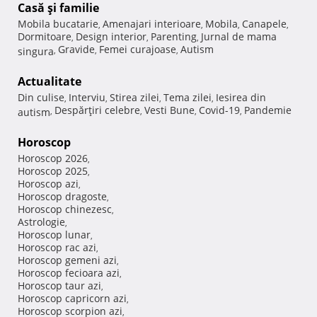
Casă şi familie
Mobila bucatarie
Amenajari interioare
Mobila
Canapele
,
,
,
,
Dormitoare
Design interior
Parenting
Jurnal de mama
,
,
,
Gravide
Femei curajoase
Autism
singura
,
,
,
Actualitate
Din culise
Interviu
Stirea zilei
Tema zilei
Iesirea din
,
,
,
,
Despărţiri celebre
Vesti Bune
Covid-19
Pandemie
autism
,
,
,
,
Horoscop
Horoscop 2026
,
Horoscop 2025
,
Horoscop azi
,
Horoscop dragoste
,
Horoscop chinezesc
,
Astrologie
,
Horoscop lunar
,
Horoscop rac azi
,
Horoscop gemeni azi
,
Horoscop fecioara azi
,
Horoscop taur azi
,
Horoscop capricorn azi
,
Horoscop scorpion azi
,