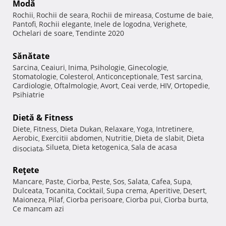
Modă
Rochii
Rochii de seara
Rochii de mireasa
Costume de baie
,
,
,
,
Pantofi
Rochii elegante
Inele de logodna
Verighete
,
,
,
,
Ochelari de soare
Tendinte 2020
,
Sănătate
Sarcina
Ceaiuri
Inima
Psihologie
Ginecologie
,
,
,
,
,
Stomatologie
Colesterol
Anticonceptionale
Test sarcina
,
,
,
,
Cardiologie
Oftalmologie
Avort
Ceai verde
HIV
Ortopedie
,
,
,
,
,
,
Psihiatrie
Dietă & Fitness
Diete
Fitness
Dieta Dukan
Relaxare
Yoga
Intretinere
,
,
,
,
,
,
Aerobic
Exercitii abdomen
Nutritie
Dieta de slabit
Dieta
,
,
,
,
Silueta
Dieta ketogenica
Sala de acasa
disociata
,
,
,
Reţete
Mancare
Paste
Ciorba
Peste
Sos
Salata
Cafea
Supa
,
,
,
,
,
,
,
,
Dulceata
Tocanita
Cocktail
Supa crema
Aperitive
Desert
,
,
,
,
,
,
Maioneza
Pilaf
Ciorba perisoare
Ciorba pui
Ciorba burta
,
,
,
,
,
Ce mancam azi