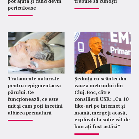
pot ajuta și când devin
trebuie să cunoști
periculoase
Tratamente naturiste
Ședință cu scântei din
pentru repigmentarea
cauza metroului din
părului. Ce
Cluj. Boc, către
funcționează, ce este
consilierii USR: „Cu 10
mit și cum poți încetini
like-uri pe internet și
albirea prematură
mamă, mergeți acasă,
explicați la soție cât de
bun ați fost astăzi”