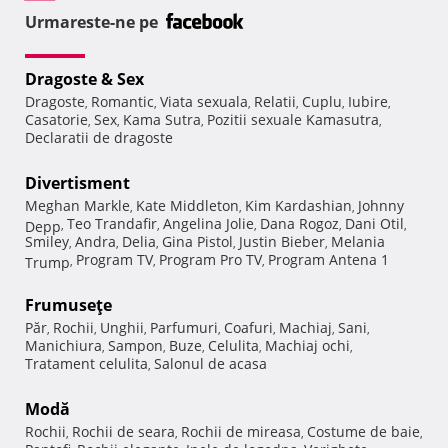
Urmareste-ne pe
Dragoste & Sex
Dragoste
Romantic
Viata sexuala
Relatii
Cuplu
Iubire
,
,
,
,
,
,
Casatorie
Sex
Kama Sutra
Pozitii sexuale Kamasutra
,
,
,
,
Declaratii de dragoste
Divertisment
Meghan Markle
Kate Middleton
Kim Kardashian
Johnny
,
,
,
Teo Trandafir
Angelina Jolie
Dana Rogoz
Dani Otil
Depp
,
,
,
,
,
Smiley
Andra
Delia
Gina Pistol
Justin Bieber
Melania
,
,
,
,
,
Program TV
Program Pro TV
Program Antena 1
Trump
,
,
,
Frumuseţe
Păr
Rochii
Unghii
Parfumuri
Coafuri
Machiaj
Sani
,
,
,
,
,
,
,
Manichiura
Sampon
Buze
Celulita
Machiaj ochi
,
,
,
,
,
Tratament celulita
Salonul de acasa
,
Modă
Rochii
Rochii de seara
Rochii de mireasa
Costume de baie
,
,
,
,