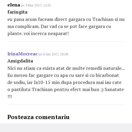
elena
pe 3 Mar 2017, 14:31
faringita
eu pana acum faceam direct gargara cu Trachisan si nu
ma complicam. Dar vad ca se pot face gargara cu
plante. voi incerca neaparat!
IrinaMocreac
pe 8 Ian 2017, 20:08
Amigdalita
Nici nu stiam ca exista atat de multe remedii naturale...
Eu mereu fac gargare cu apa cu sare si cu bicarbonat
de sodiu, iar la10-15 min dupa procedura mai iau cate
o pastiluta Trachisan pentru efect mai bun ;) Sanatate
!!!
Posteaza comentariu