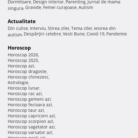
Dormitoare
Design interior
Parenting
Jurnal de mama
,
,
,
Gravide
Femei curajoase
Autism
singura
,
,
,
Actualitate
Din culise
Interviu
Stirea zilei
Tema zilei
Iesirea din
,
,
,
,
Despărţiri celebre
Vesti Bune
Covid-19
Pandemie
autism
,
,
,
,
Horoscop
Horoscop 2026
,
Horoscop 2025
,
Horoscop azi
,
Horoscop dragoste
,
Horoscop chinezesc
,
Astrologie
,
Horoscop lunar
,
Horoscop rac azi
,
Horoscop gemeni azi
,
Horoscop fecioara azi
,
Horoscop taur azi
,
Horoscop capricorn azi
,
Horoscop scorpion azi
,
Horoscop sagetator azi
,
Horoscop varsator azi
,
Horoscop pesti azi