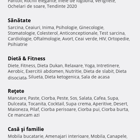
Pantofi
Rochii elegante
Inele de logodna
Verighete
,
,
,
,
Ochelari de soare
Tendinte 2020
,
Sănătate
Sarcina
Ceaiuri
Inima
Psihologie
Ginecologie
,
,
,
,
,
Stomatologie
Colesterol
Anticonceptionale
Test sarcina
,
,
,
,
Cardiologie
Oftalmologie
Avort
Ceai verde
HIV
Ortopedie
,
,
,
,
,
,
Psihiatrie
Dietă & Fitness
Diete
Fitness
Dieta Dukan
Relaxare
Yoga
Intretinere
,
,
,
,
,
,
Aerobic
Exercitii abdomen
Nutritie
Dieta de slabit
Dieta
,
,
,
,
Silueta
Dieta ketogenica
Sala de acasa
disociata
,
,
,
Reţete
Mancare
Paste
Ciorba
Peste
Sos
Salata
Cafea
Supa
,
,
,
,
,
,
,
,
Dulceata
Tocanita
Cocktail
Supa crema
Aperitive
Desert
,
,
,
,
,
,
Maioneza
Pilaf
Ciorba perisoare
Ciorba pui
Ciorba burta
,
,
,
,
,
Ce mancam azi
Casă şi familie
Mobila bucatarie
Amenajari interioare
Mobila
Canapele
,
,
,
,