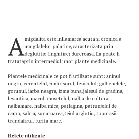
A
migdalita este inflamarea acuta si cronica a
amigdalelor palatine,caracterizata prin
deglutitie (inghitire) dureroasa. Ea poate fi
tratataprin intermediul unor plante medicinale.
Plantele medicinale ce pot fi utilizate sunt: aninul
negru, cerentelul,cimbrisorul, feniculul, galbenelele,
gorunul, iarba neagra, izma buna,jalesul de gradina,
levantica, macul, musetelul, nalba de cultura,
nalbamare, nalba mica, patlagina, patrunjelul de
camp, salcia, sunatoarea,teiul argintiu, toporasii,
trandafirul, turita mare.
Retete utilizate