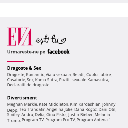
Urmareste-ne pe
Dragoste & Sex
Dragoste
Romantic
Viata sexuala
Relatii
Cuplu
Iubire
,
,
,
,
,
,
Casatorie
Sex
Kama Sutra
Pozitii sexuale Kamasutra
,
,
,
,
Declaratii de dragoste
Divertisment
Meghan Markle
Kate Middleton
Kim Kardashian
Johnny
,
,
,
Teo Trandafir
Angelina Jolie
Dana Rogoz
Dani Otil
Depp
,
,
,
,
,
Smiley
Andra
Delia
Gina Pistol
Justin Bieber
Melania
,
,
,
,
,
Program TV
Program Pro TV
Program Antena 1
Trump
,
,
,