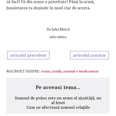
să faci? Fă din somn o prioritate! Până la urmă,
bunăstarea ta depinde în mod clar de acesta.
De
Iulia Mirică
iulia-mirica
articolul precedent
articolul urmator
MAI MULT DESPRE:
somn
,
studiu
,
somnul e medicament
Pe aceeasi tema...
Somnul de prânz este un semn al sănătății, nu
al lenei
Cum ne afectează somnul relațiile