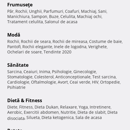
Frumuseţe
Păr
Rochii
Unghii
Parfumuri
Coafuri
Machiaj
Sani
,
,
,
,
,
,
,
Manichiura
Sampon
Buze
Celulita
Machiaj ochi
,
,
,
,
,
Tratament celulita
Salonul de acasa
,
Modă
Rochii
Rochii de seara
Rochii de mireasa
Costume de baie
,
,
,
,
Pantofi
Rochii elegante
Inele de logodna
Verighete
,
,
,
,
Ochelari de soare
Tendinte 2020
,
Sănătate
Sarcina
Ceaiuri
Inima
Psihologie
Ginecologie
,
,
,
,
,
Stomatologie
Colesterol
Anticonceptionale
Test sarcina
,
,
,
,
Cardiologie
Oftalmologie
Avort
Ceai verde
HIV
Ortopedie
,
,
,
,
,
,
Psihiatrie
Dietă & Fitness
Diete
Fitness
Dieta Dukan
Relaxare
Yoga
Intretinere
,
,
,
,
,
,
Aerobic
Exercitii abdomen
Nutritie
Dieta de slabit
Dieta
,
,
,
,
Silueta
Dieta ketogenica
Sala de acasa
disociata
,
,
,