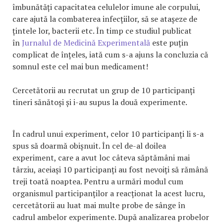
îmbunătăți capacitatea celulelor imune ale corpului,
care ajută la combaterea infecțiilor, să se atașeze de
țintele lor, bacterii etc. În timp ce studiul publicat
în
Jurnalul de Medicină Experimentală
este puțin
complicat de înțeles, iată cum s-a ajuns la concluzia că
somnul este cel mai bun medicament!
Cercetătorii au recrutat un grup de 10 participanți
tineri sănătoși și i-au supus la două experimente.
În cadrul unui experiment, celor 10 participanți li s-a
spus să doarmă obișnuit. În cel de-al doilea
experiment, care a avut loc câteva săptămâni mai
târziu, aceiași 10 participanți au fost nevoiți să rămână
treji toată noaptea. Pentru a urmări modul cum
organismul participanților a reacționat la acest lucru,
cercetătorii au luat mai multe probe de sânge în
cadrul ambelor experimente. După analizarea probelor