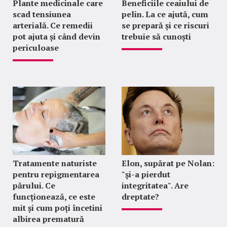
Plante medicinale care
Beneficiile ceaiului de
scad tensiunea
pelin. La ce ajută, cum
arterială. Ce remedii
se prepară și ce riscuri
pot ajuta și când devin
trebuie să cunoști
periculoase
Tratamente naturiste
Elon, supărat pe Nolan:
pentru repigmentarea
"şi-a pierdut
părului. Ce
integritatea". Are
funcționează, ce este
dreptate?
mit și cum poți încetini
albirea prematură