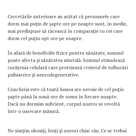
Cercetările anterioare au arătat că persoanele care
dorm mai puțin de șapte ore pe noapte sunt, în medie,
mai predispuse să răcească în comparație cu cei care
dorm cel puțin opt ore pe noapte.
În afară de beneficiile fizice pentru sănătate, somnul
poate afecta și sănătatea mintală. Somnul stimulează
curățenia celulară care protejează creierul de tulburări
psihiatrice și neurodegenerative.
Concluzia este că toată lumea are nevoie de cel puțin
șapte până la nouă ore de somn în fiecare noapte.
Dacă nu dormim suficient, corpul nostru se revoltă
într-o oarecare măsură.
Ne simțim obosiți, lenți și uneori chiar rău. Ce ar trebui