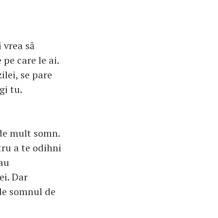
 vrea să
 pe care le ai.
lei, se pare
gi tu.
 de mult somn.
tru a te odihni
sau
ei. Dar
 de somnul de