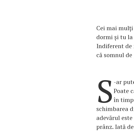
Cei mai mulți
dormi și tu la
Indiferent de 
că somnul de p
S
-ar put
Poate c
în timpu
schimbarea di
adevărul este
prânz. Iată de