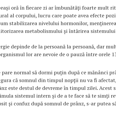
ași oră în fiecare zi ar îmbunătăți foarte mult r
ral al corpului, lucru care poate avea efecte poz
cum stabilizarea nivelului hormonilor, menținere
itorizarea metabolismului și întărirea sistemului
ergie depinde de la persoană la persoană, dar mul
rganismul lor are nevoie de o pauză între orele 13
se pare normal să dormi puțin după ce mănânci pr
igura că somnul din timpul nopții nu va fi afectat
nz este destul de devreme în timpul zilei. Acest 
imula sistemul intern și de a te face să te simți r
osit și confuz după somnul de prânz, s-ar putea s