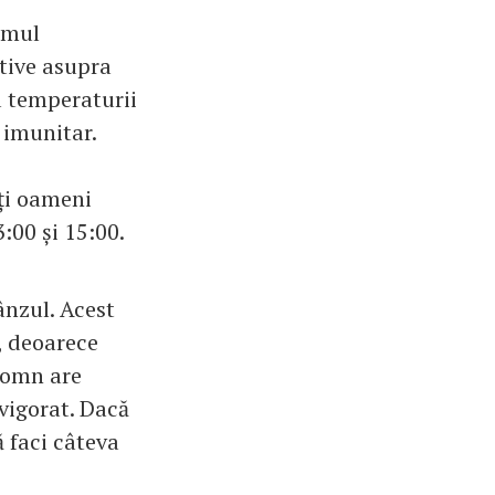
itmul
itive asupra
a temperaturii
 imunitar.
ți oameni
:00 și 15:00.
ânzul. Acest
, deoarece
somn are
evigorat. Dacă
ă faci câteva