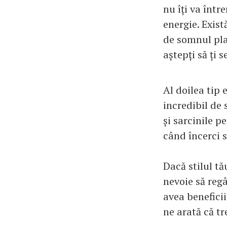
nu îți va într
energie. Exist
de somnul plan
aștepți să ți 
Al doilea tip 
incredibil de
și sarcinile p
când încerci s
Dacă stilul tă
nevoie să reg
avea beneficii
ne arată că t