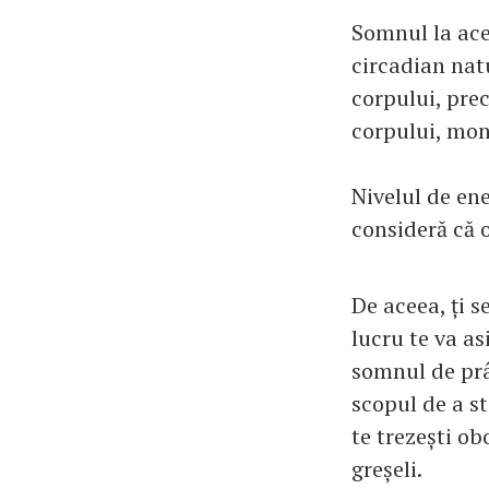
Somnul la acee
circadian natu
corpului, pre
corpului, mon
Nivelul de en
consideră că o
De aceea, ți 
lucru te va as
somnul de prâ
scopul de a st
te trezești ob
greșeli.