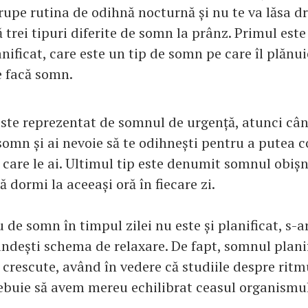
erupe rutina de odihnă nocturnă și nu te va lăsa d
ă trei tipuri diferite de somn la prânz. Primul est
ificat, care este un tip de somn pe care îl plănuie
se facă somn.
este reprezentat de somnul de urgență, atunci când
 somn și ai nevoie să te odihnești pentru a putea 
e care le ai. Ultimul tip este denumit somnul obișn
ă dormi la aceeași oră în fiecare zi.
u de somn în timpul zilei nu este și planificat, s-a
ândești schema de relaxare. De fapt, somnul plani
 crescute, având în vedere că studiile despre ritm
rebuie să avem mereu echilibrat ceasul organismul