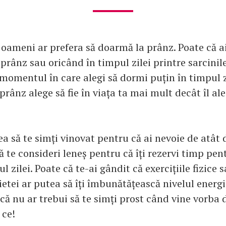
 oameni ar prefera să doarmă la prânz. Poate că ai
 prânz sau oricând în timpul zilei printre sarcinile
momentul în care alegi să dormi puțin în timpul zi
rânz alege să fie în viața ta mai mult decât îl ale
ea să te simți vinovat pentru că ai nevoie de atât
ă te consideri leneș pentru că îți rezervi timp pen
l zilei. Poate că te-ai gândit că exercițiile fizice 
etei ar putea să îți îmbunătățească nivelul energi
 că nu ar trebui să te simți prost când vine vorba
 ce!