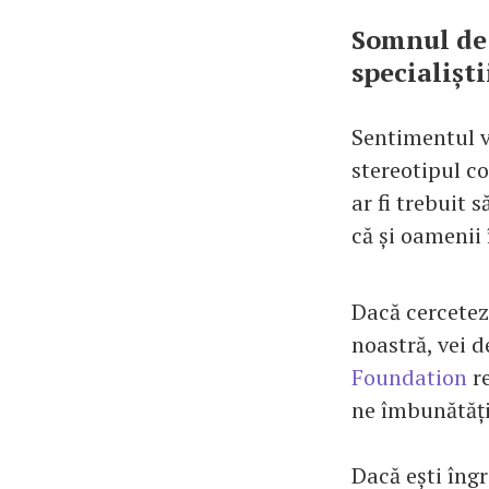
Somnul de 
specialiști
Sentimentul v
stereotipul c
ar fi trebuit 
că și oamenii 
Dacă cercetez
noastră, vei d
Foundation
re
ne îmbunătăți
Dacă ești îng