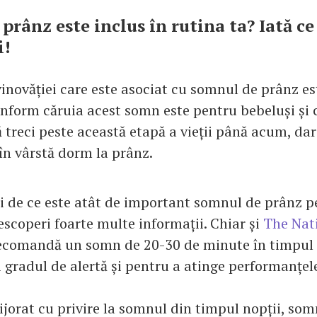
prânz este inclus în rutina ta? Iată c
i!
inovăției care este asociat cu somnul de prânz es
onform căruia acest somn este pentru bebeluși și c
să treci peste această etapă a vieții până acum, da
în vârstă dorm la prânz.
i de ce este atât de important somnul de prânz p
escoperi foarte multe informații. Chiar și
The Nat
comandă un somn de 20-30 de minute în timpul z
 gradul de alertă și pentru a atinge performanțele
rijorat cu privire la somnul din timpul nopții, so