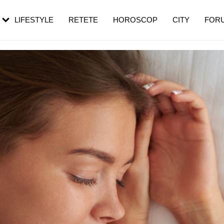
rebui să mergi
și 60 de ani. De ce te trezești mai des
pe măsură ce înaintezi în vârstă
LIFESTYLE
RETETE
HOROSCOP
CITY
FOR