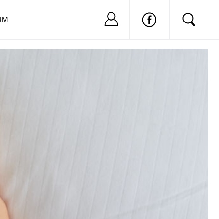
Nu ai cont?
Inregistreaza-
UM