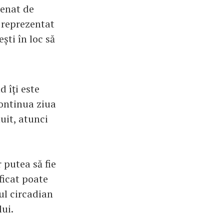
renat de
e reprezentat
ști în loc să
 îți este
continua ziua
uit, atunci
r putea să fie
ficat poate
ul circadian
ui.