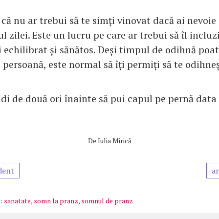
că nu ar trebui să te simți vinovat dacă ai nevoie
 zilei. Este un lucru pe care ar trebui să îl incluzi
ii echilibrat și sănătos. Deși timpul de odihnă poate
 persoană, este normal să îți permiți să te odihneș
di de două ori înainte să pui capul pe pernă data 
De
Iulia Mirică
dent
ar
:
sanatate
,
somn la pranz
,
somnul de pranz