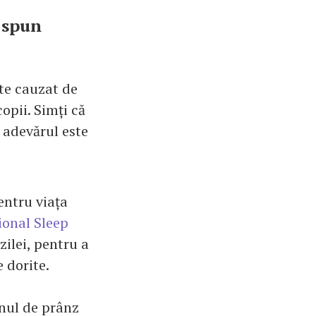
e spun
te cauzat de
opii. Simți că
r adevărul este
entru viața
ional Sleep
ilei, pentru a
 dorite.
mnul de prânz