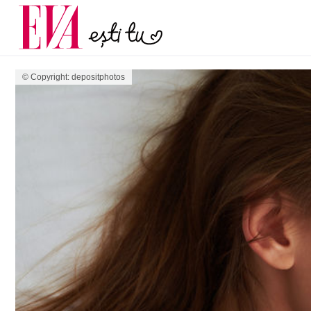
menopauză și când ar t
Carieră
la medic
Actualitate
© Copyright: depositphotos