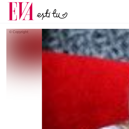
menopauză și când ar t
Carieră
la medic
Actualitate
© Copyright: