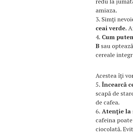
redu la jumăta
amiaza.
3. Simţi nevo
ceai verde.
Ar
4.
Cum putem 
B
sau optează
cereale integr
Acestea îţi vo
5.
Încearcă c
scapă de stare
de cafea.
6.
Atenţie la 
cafeina poate 
ciocolată. Evi