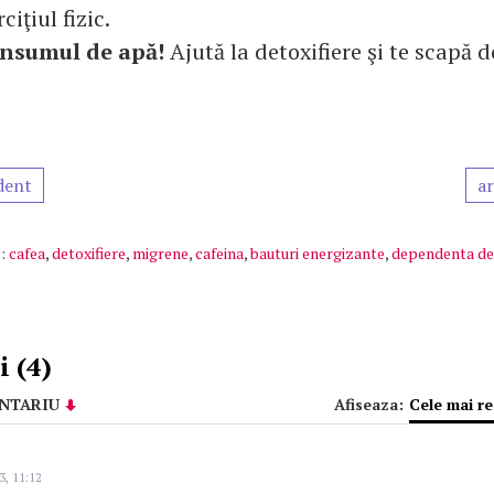
iţiul fizic.
nsumul de apă!
Ajută la detoxifiere şi te scapă 
dent
ar
:
cafea
,
detoxifiere
,
migrene
,
cafeina
,
bauturi energizante
,
dependenta de
 (4)
NTARIU
Afiseaza:
Cele mai r
3, 11:12