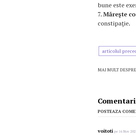
bune este exerc
7.
Măreşte co
constipaţie.
articolul prece
MAI MULT DESPRE
Comentarii
POSTEAZA COME
voitoti
pe 16 Nov 202