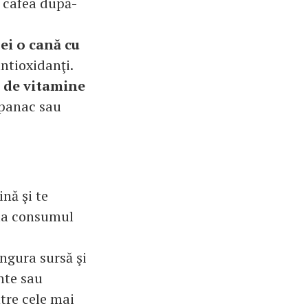
i cafea după-
ei o cană cu
antioxidanţi.
 de vitamine
spanac sau
ină şi te
i la consumul
ngura sursă şi
ante sau
ntre cele mai