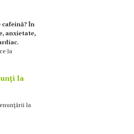
 cafeină? În
, anxietate,
ardiac.
ce la
unţi la
enunţării la