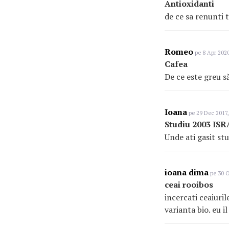
Antioxidanti
de ce sa renunti 
Romeo
pe 8 Apr 2020
Cafea
De ce este greu s
Ioana
pe 29 Dec 2017,
Studiu 2003 ISR
Unde ati gasit stu
ioana dima
pe 30 O
ceai rooibos
incercati ceaiurile
varianta bio. eu i