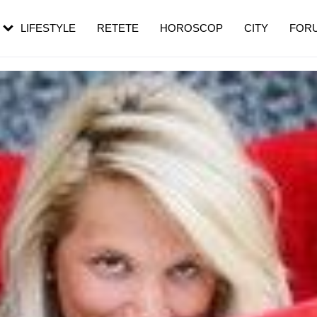
rebui să mergi
și 60 de ani. De ce te trezești mai des
pe măsură ce înaintezi în vârstă
LIFESTYLE
RETETE
HOROSCOP
CITY
FOR