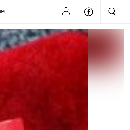
Nu ai cont?
Inregistreaza-
UM