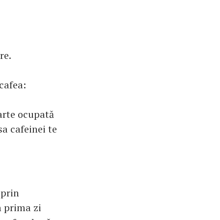
re.
cafea:
oarte ocupată
sa cafeinei te
 prin
n prima zi