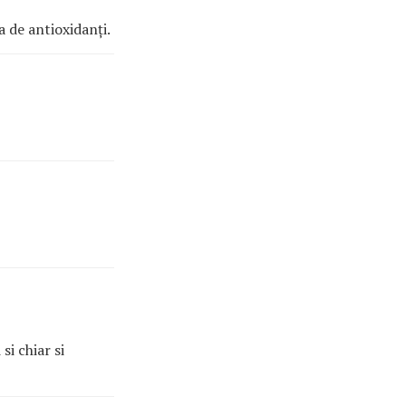
a de antioxidanți.
si chiar si