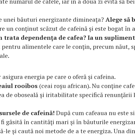
te numărul de cafele, iar în a doua zi evită să be
ie unei băuturi energizante dimineaţa?
Alege să b
e un conţinut scăzut de cafeină şi este bogat în 
trata dependenţa de cafea? Ia un supliment
 pentru alimentele care le conţin, precum năut, 
ale.
r asigura energia pe care o oferă şi cafeina.
eaiul rooibos
(ceai roşu african). Nu conţine cafe
a de oboseală şi iritabilitate specifică renunţări
sursele de cafeină!
După cum cafeaua nu este si
fi găsită în cantităţi mari şi în băuturile energiz
tă-le şi caută noi metode de a te energiza. Una di