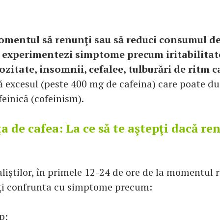
mentul să renunţi sau să reduci consumul de
e experimentezi simptome precum iritabilitate
zitate, insomnii, cefalee, tulburări de ritm c
ă excesul (peste 400 mg de cafeina) care poate du
feinică (cofeinism).
 de cafea: La ce să te aştepţi dacă ren
aliştilor, în primele 12-24 de ore de la momentul r
oţi confrunta cu simptome precum:
p;