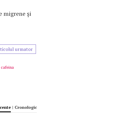
de migrene şi
ticolul urmator
 cafeina
ecente
|
Cronologic