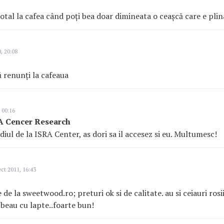
total la cafea când poți bea doar dimineata o ceașcă care e plin
, 20:08
ă renunți la cafeaua
 00:16
A Cencer Research
diul de la ISRA Center, as dori sa il accesez si eu. Multumesc!
ct 2011, 16:43
 de la sweetwood.ro; preturi ok si de calitate. au si ceiauri rosii 
l beau cu lapte..foarte bun!