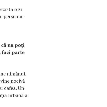
ezista o zi
 de persoane
i că nu poţi
, faci parte
bine nimănui.
evine nocivă
au cafea. Un
aţia urbană a