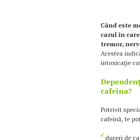
Când este mo
cazul în car
tremor, nervo
Acestea indic
intoxicaţie co
Dependenţa
cafeina?
Potrivit speci
cafeină, te p
dureri de ca