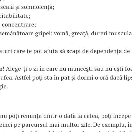
seală şi somnolenţă;
ritabilitate;
în concentrare;
emănătoare gripei: vomă, greaţă, dureri muscula
aturi care te pot ajuta să scapi de dependenţa de 
r!
Alege-ţi o zi în care nu munceşti sau nu eşti f
cafea. Astfel poţi sta în pat şi dormi o oră dacă lip
gie.
nu poţi renunţa dintr-o dată la cafea, poţi începe
einei pe parcursul mai multor zile. De exemplu, î