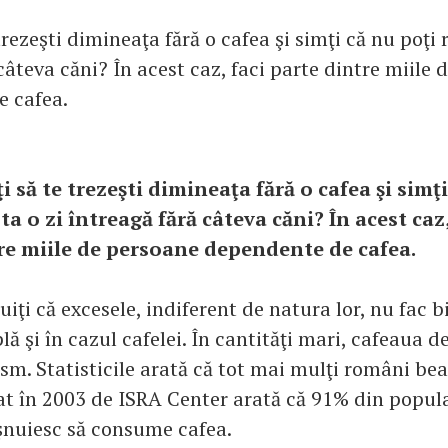
trezeşti dimineaţa fără o cafea şi simţi că nu poţi r
câteva căni? În acest caz, faci parte dintre miile
e cafea.
i să te trezeşti dimineaţa fără o cafea şi simţ
ta o zi întreagă fără câteva căni? În acest caz
re miile de persoane dependente de cafea.
uiţi că excesele, indiferent de natura lor, nu fac 
ă şi în cazul cafelei. În cantităţi mari, cafeaua d
sm. Statisticile arată că tot mai mulţi români be
at în 2003 de ISRA Center arată că 91% din popul
nuiesc să consume cafea.