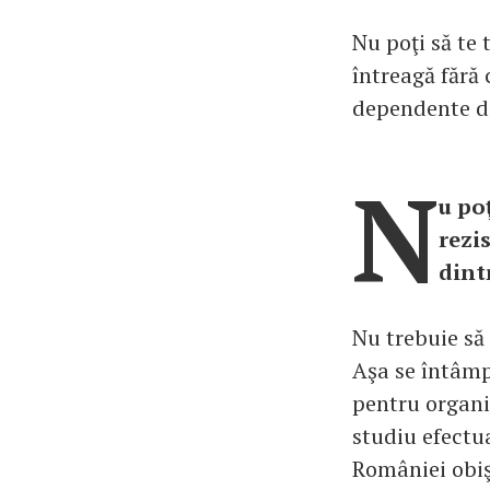
Nu poţi să te 
întreagă fără 
dependente d
N
u poţ
rezis
dint
Nu trebuie să 
Aşa se întâmpl
pentru organi
studiu efectu
României obiş