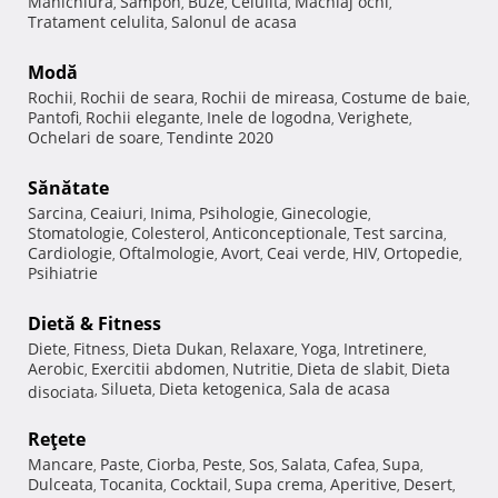
Manichiura
Sampon
Buze
Celulita
Machiaj ochi
,
,
,
,
,
Tratament celulita
Salonul de acasa
,
Modă
Rochii
Rochii de seara
Rochii de mireasa
Costume de baie
,
,
,
,
Pantofi
Rochii elegante
Inele de logodna
Verighete
,
,
,
,
Ochelari de soare
Tendinte 2020
,
Sănătate
Sarcina
Ceaiuri
Inima
Psihologie
Ginecologie
,
,
,
,
,
Stomatologie
Colesterol
Anticonceptionale
Test sarcina
,
,
,
,
Cardiologie
Oftalmologie
Avort
Ceai verde
HIV
Ortopedie
,
,
,
,
,
,
Psihiatrie
Dietă & Fitness
Diete
Fitness
Dieta Dukan
Relaxare
Yoga
Intretinere
,
,
,
,
,
,
Aerobic
Exercitii abdomen
Nutritie
Dieta de slabit
Dieta
,
,
,
,
Silueta
Dieta ketogenica
Sala de acasa
disociata
,
,
,
Reţete
Mancare
Paste
Ciorba
Peste
Sos
Salata
Cafea
Supa
,
,
,
,
,
,
,
,
Dulceata
Tocanita
Cocktail
Supa crema
Aperitive
Desert
,
,
,
,
,
,