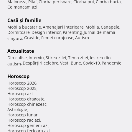
Maioneza
Pilaf
Ciorba perisoare
Ciorba pui
Ciorba burta
,
,
,
,
,
Ce mancam azi
Casă şi familie
Mobila bucatarie
Amenajari interioare
Mobila
Canapele
,
,
,
,
Dormitoare
Design interior
Parenting
Jurnal de mama
,
,
,
Gravide
Femei curajoase
Autism
singura
,
,
,
Actualitate
Din culise
Interviu
Stirea zilei
Tema zilei
Iesirea din
,
,
,
,
Despărţiri celebre
Vesti Bune
Covid-19
Pandemie
autism
,
,
,
,
Horoscop
Horoscop 2026
,
Horoscop 2025
,
Horoscop azi
,
Horoscop dragoste
,
Horoscop chinezesc
,
Astrologie
,
Horoscop lunar
,
Horoscop rac azi
,
Horoscop gemeni azi
,
Horoscop fecioara azi
,