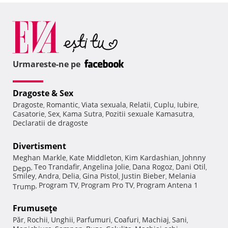
Urmareste-ne pe
Dragoste & Sex
Dragoste
Romantic
Viata sexuala
Relatii
Cuplu
Iubire
,
,
,
,
,
,
Casatorie
Sex
Kama Sutra
Pozitii sexuale Kamasutra
,
,
,
,
Declaratii de dragoste
Divertisment
Meghan Markle
Kate Middleton
Kim Kardashian
Johnny
,
,
,
Teo Trandafir
Angelina Jolie
Dana Rogoz
Dani Otil
Depp
,
,
,
,
,
Smiley
Andra
Delia
Gina Pistol
Justin Bieber
Melania
,
,
,
,
,
Program TV
Program Pro TV
Program Antena 1
Trump
,
,
,
Frumuseţe
Păr
Rochii
Unghii
Parfumuri
Coafuri
Machiaj
Sani
,
,
,
,
,
,
,