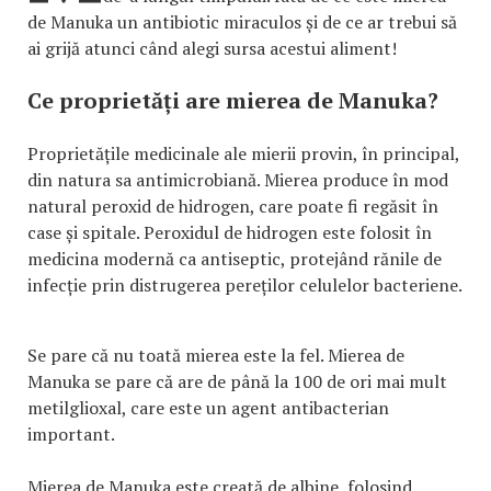
de Manuka un antibiotic miraculos și de ce ar trebui să
ai grijă atunci când alegi sursa acestui aliment!
Ce proprietăți are mierea de Manuka?
Proprietățile medicinale ale mierii provin, în principal,
din natura sa antimicrobiană. Mierea produce în mod
natural peroxid de hidrogen, care poate fi regăsit în
case și spitale. Peroxidul de hidrogen este folosit în
medicina modernă ca antiseptic, protejând rănile de
infecție prin distrugerea pereților celulelor bacteriene.
Se pare că nu toată mierea este la fel. Mierea de
Manuka se pare că are de până la 100 de ori mai mult
metilglioxal, care este un agent antibacterian
important.
Mierea de Manuka este creată de albine, folosind