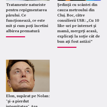
Tratamente naturiste
Ședință cu scântei din
pentru repigmentarea
cauza metroului din
părului. Ce
Cluj. Boc, către
funcționează, ce este
consilierii USR: „Cu 10
mit și cum poți încetini
like-uri pe internet și
albirea prematură
mamă, mergeți acasă,
explicați la soție cât de
bun ați fost astăzi”
Elon, supărat pe Nolan:
"şi-a pierdut
integritatea". Are