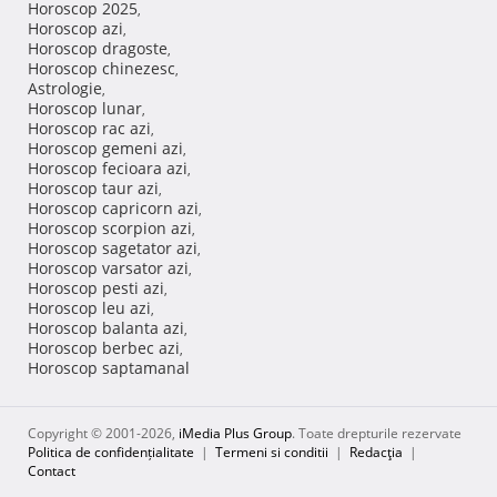
Horoscop 2025
,
Horoscop azi
,
Horoscop dragoste
,
Horoscop chinezesc
,
Astrologie
,
Horoscop lunar
,
Horoscop rac azi
,
Horoscop gemeni azi
,
Horoscop fecioara azi
,
Horoscop taur azi
,
Horoscop capricorn azi
,
Horoscop scorpion azi
,
Horoscop sagetator azi
,
Horoscop varsator azi
,
Horoscop pesti azi
,
Horoscop leu azi
,
Horoscop balanta azi
,
Horoscop berbec azi
,
Horoscop saptamanal
Copyright © 2001-2026,
iMedia Plus Group
. Toate drepturile rezervate
Politica de confidențialitate
|
Termeni si conditii
|
Redacţia
|
Contact