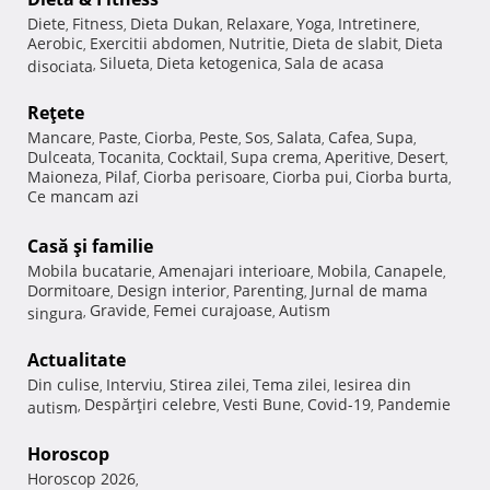
Diete
Fitness
Dieta Dukan
Relaxare
Yoga
Intretinere
,
,
,
,
,
,
Aerobic
Exercitii abdomen
Nutritie
Dieta de slabit
Dieta
,
,
,
,
Silueta
Dieta ketogenica
Sala de acasa
disociata
,
,
,
Reţete
Mancare
Paste
Ciorba
Peste
Sos
Salata
Cafea
Supa
,
,
,
,
,
,
,
,
Dulceata
Tocanita
Cocktail
Supa crema
Aperitive
Desert
,
,
,
,
,
,
Maioneza
Pilaf
Ciorba perisoare
Ciorba pui
Ciorba burta
,
,
,
,
,
Ce mancam azi
Casă şi familie
Mobila bucatarie
Amenajari interioare
Mobila
Canapele
,
,
,
,
Dormitoare
Design interior
Parenting
Jurnal de mama
,
,
,
Gravide
Femei curajoase
Autism
singura
,
,
,
Actualitate
Din culise
Interviu
Stirea zilei
Tema zilei
Iesirea din
,
,
,
,
Despărţiri celebre
Vesti Bune
Covid-19
Pandemie
autism
,
,
,
,
Horoscop
Horoscop 2026
,