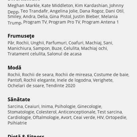
Meghan Markle
Kate Middleton
Kim Kardashian
Johnny
,
,
,
Teo Trandafir
Angelina Jolie
Dana Rogoz
Dani Otil
Depp
,
,
,
,
,
Smiley
Andra
Delia
Gina Pistol
Justin Bieber
Melania
,
,
,
,
,
Program TV
Program Pro TV
Program Antena 1
Trump
,
,
,
Frumuseţe
Păr
Rochii
Unghii
Parfumuri
Coafuri
Machiaj
Sani
,
,
,
,
,
,
,
Manichiura
Sampon
Buze
Celulita
Machiaj ochi
,
,
,
,
,
Tratament celulita
Salonul de acasa
,
Modă
Rochii
Rochii de seara
Rochii de mireasa
Costume de baie
,
,
,
,
Pantofi
Rochii elegante
Inele de logodna
Verighete
,
,
,
,
Ochelari de soare
Tendinte 2020
,
Sănătate
Sarcina
Ceaiuri
Inima
Psihologie
Ginecologie
,
,
,
,
,
Stomatologie
Colesterol
Anticonceptionale
Test sarcina
,
,
,
,
Cardiologie
Oftalmologie
Avort
Ceai verde
HIV
Ortopedie
,
,
,
,
,
,
Psihiatrie
Dietă & Fitness