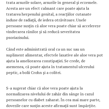
trata arsurile solare, arsurile în general și eczemele.
Acesta are un efect calmant care poate ajuta la
tratarea herpesului genital, a reacțiilor cutanate
induse de radiații, de iedera otrăvitoare. Unele
persoane susțin că aloe vera poate chiar să accelereze
vindecarea rănilor și să reducă severitatea
psoriazisului.
Când este administrată oral ca un suc sau un
supliment alimentar, efectele laxative ale aloe vera pot
ajuta la ameliorarea constipației. Se crede, de
asemenea, că poate ajuta în tratamentul ulcerului
peptic, a bolii Crohn și a colitei.
S-a sugerat chiar că aloe vera poate ajuta la
normalizarea nivelului de zahăr din sânge în cazul
persoanelor cu diabet zaharat. În cea mai mare parte,
dovezile care susțin aceste afirmații sunt împărțite.