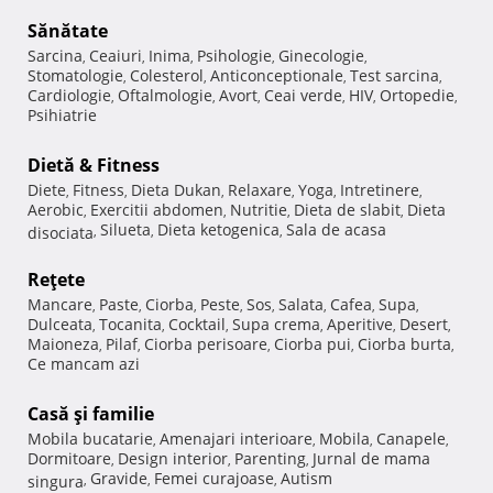
Sănătate
Sarcina
Ceaiuri
Inima
Psihologie
Ginecologie
,
,
,
,
,
Stomatologie
Colesterol
Anticonceptionale
Test sarcina
,
,
,
,
Cardiologie
Oftalmologie
Avort
Ceai verde
HIV
Ortopedie
,
,
,
,
,
,
Psihiatrie
Dietă & Fitness
Diete
Fitness
Dieta Dukan
Relaxare
Yoga
Intretinere
,
,
,
,
,
,
Aerobic
Exercitii abdomen
Nutritie
Dieta de slabit
Dieta
,
,
,
,
Silueta
Dieta ketogenica
Sala de acasa
disociata
,
,
,
Reţete
Mancare
Paste
Ciorba
Peste
Sos
Salata
Cafea
Supa
,
,
,
,
,
,
,
,
Dulceata
Tocanita
Cocktail
Supa crema
Aperitive
Desert
,
,
,
,
,
,
Maioneza
Pilaf
Ciorba perisoare
Ciorba pui
Ciorba burta
,
,
,
,
,
Ce mancam azi
Casă şi familie
Mobila bucatarie
Amenajari interioare
Mobila
Canapele
,
,
,
,
Dormitoare
Design interior
Parenting
Jurnal de mama
,
,
,
Gravide
Femei curajoase
Autism
singura
,
,
,