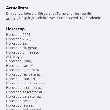
Actualitate
Din culise
Interviu
Stirea zilei
Tema zilei
Iesirea din
,
,
,
,
Despărţiri celebre
Vesti Bune
Covid-19
Pandemie
autism
,
,
,
,
Horoscop
Horoscop 2026
,
Horoscop 2025
,
Horoscop azi
,
Horoscop dragoste
,
Horoscop chinezesc
,
Astrologie
,
Horoscop lunar
,
Horoscop rac azi
,
Horoscop gemeni azi
,
Horoscop fecioara azi
,
Horoscop taur azi
,
Horoscop capricorn azi
,
Horoscop scorpion azi
,
Horoscop sagetator azi
,
Horoscop varsator azi
,
Horoscop pesti azi
,
Horoscop leu azi
,
Horoscop balanta azi
,